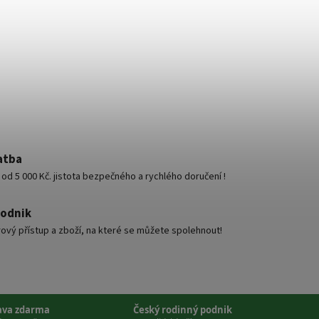
atba
d 5 000 Kč. jistota bezpečného a rychlého doručení !
podnik
ový přístup a zboží, na které se můžete spolehnout!
ava zdarma
Český rodinný podnik