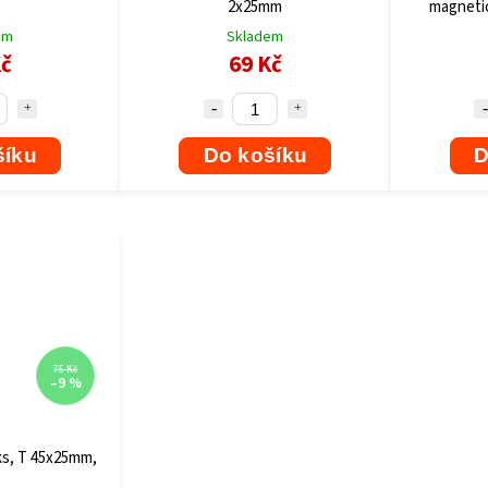
2x25mm
magneti
em
Skladem
Kč
69 Kč
šíku
Do košíku
D
75 Kč
–9 %
ks, T 45x25mm,