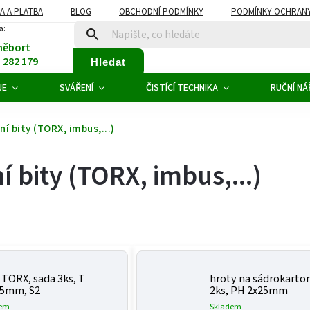
A A PLATBA
BLOG
OBCHODNÍ PODMÍNKY
PODMÍNKY OCHRANY
a:
něbort
1 282 179
Hledat
JE
SVÁŘENÍ
ČISTÍCÍ TECHNIKA
RUČNÍ NÁ
ní bity (TORX, imbus,...)
í bity (TORX, imbus,...)
 TORX, sada 3ks, T
hroty na sádrokarton
25mm, S2
2ks, PH 2x25mm
dem
Skladem