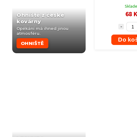
Sklad
68 
Ohniště z české
kovárny
Opékání má ihned jinou
atmosféru.
Do ko
OHNIŠTĚ