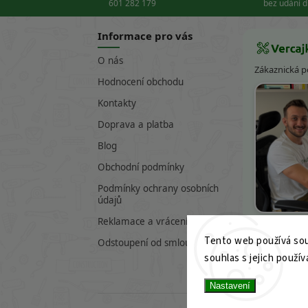
601 282 179
bez udání 
Informace pro vás
O nás
Zákaznická 
Hodnocení obchodu
Kontakty
Doprava a platba
Blog
Obchodní podmínky
Podmínky ochrany osobních
údajů
Víte
Reklamace a vrácení zboží
Tento web používá sou
601 282 17
Odstoupení od smlouvy
souhlas s jejich použív
info@verc
Nastavení