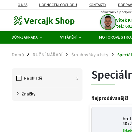
O NÁS
HODNOCENÍ OBCHODU
KONTAKTY
DOPRAV
Zákaznická podpor
ODSTOUPENÍ OD SMLOUVY
Vítek K
tel.: 60
DŮM-ZAHRADA
VYTÁPĚNÍ
MOTOROVÉ STRO
Domů
RUČNÍ NÁŘADÍ
Šroubováky a bity
Speciál
/
/
/
Speciáln
Na skladě
5
Značky
Nejprodávanější
hrot
40x
Skla