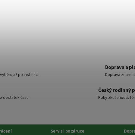
Doprava a pl
ýběru až po instalaci.
Doprava zdarma o
Český rodinný 
e dostatek času.
Roky zkušeností, fér
vrácení
Servis i po záruce
Dopr