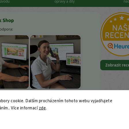
důvodu
opravy a díly
nad
podpora:
Zobrazit re
k Kněbort
Leona Kvapilová
bory cookie. Dalším procházením tohoto webu vyjadřujete
9
áním.. Více informací
zde
.
ajk-shop.cz
© 2026 Vercajk Shop — Profi dílenské nářadí