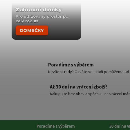
Zahradní domky
Pro udržovaný prostor po
celý rok. 🏡
DOMEČKY
Poradíme s výběrem
Nevíte si rady? Ozvěte se – rádi pomůžeme od v
Až 30 dní na vrácení zboží!
Nakupujte bez obav a spěchu – na vrácení mát
Poradíme s výběrem
30 dní na 