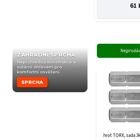
61 
Nejprodáv
ZAHRADNÍ SPRCHA
Neprůhledná konstrukce a
solární ohřevem pro
komfortní osvěžení.
SPRCHA
hrot TORX, sada 3