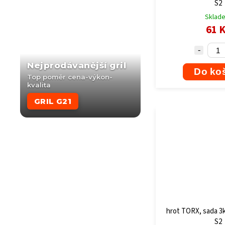
S2
Sklad
61 
Nejprodávanější gril
Do ko
Top poměr cena-výkon-
kvalita
GRIL G21
hrot TORX, sada 3
S2