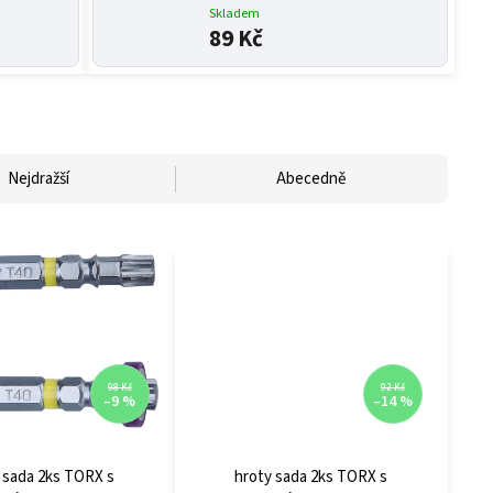
Skladem
89 Kč
Nejdražší
Abecedně
98 Kč
92 Kč
–9 %
–14 %
 sada 2ks TORX s
hroty sada 2ks TORX s