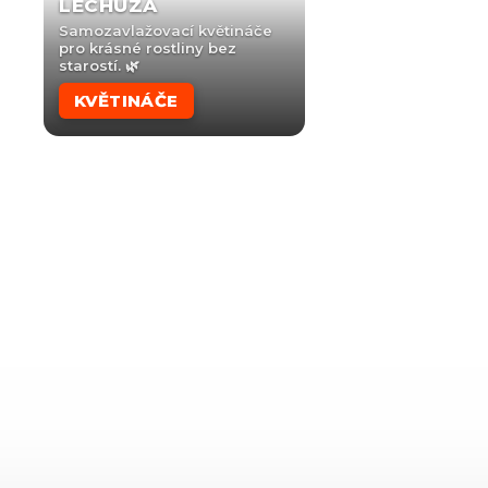
LECHUZA
Samozavlažovací květináče
pro krásné rostliny bez
starostí. 🌿
KVĚTINÁČE