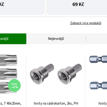
Kč
69 Kč
Zobrazit více produktů
anější
Nejlevnější
64 Kč
–4 %
ks, T 40x25mm,
hroty na sádrokarton, 2ks, PH
hroty