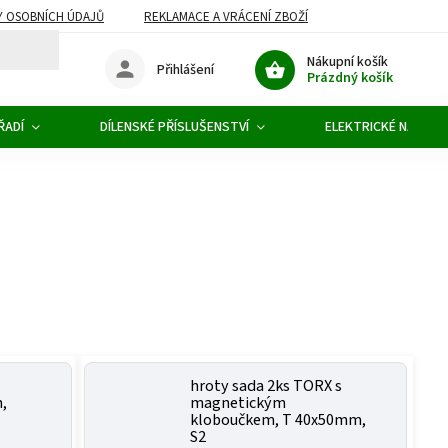
 OSOBNÍCH ÚDAJŮ
REKLAMACE A VRÁCENÍ ZBOŽÍ
Nákupní košík
Přihlášení
Prázdný košík
ŘADÍ
DÍLENSKÉ PŘÍSLUŠENSTVÍ
ELEKTRICKÉ NÁŘADÍ
hroty sada 2ks TORX s
,
magnetickým
kloboučkem, T 40x50mm,
S2