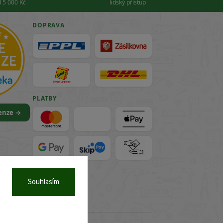
 5 000 Kč
lidský přístup
DOPRAVA
PLATBY
cenze →
VISA
Souhlasím