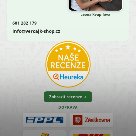
Leona Kvapilová
601 282 179
info@vercajk-shop.cz
Zobrazit recenze →
DOPRAVA