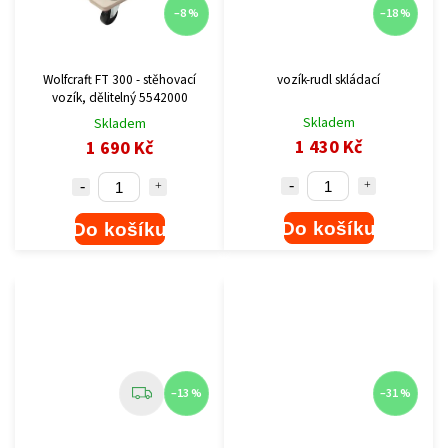
–8 %
–18 %
Wolfcraft FT 300 - stěhovací
vozík-rudl skládací
vozík, dělitelný 5542000
Skladem
Skladem
1 430 Kč
1 690 Kč
Do košíku
Do košíku
–13 %
–31 %