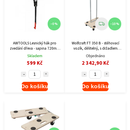
–0 %
–10 %
AWTOOLS Lesnický hák pro
Wolfcraft FT 350 B - stěhovací
zvedání dřeva - sapina 720mm
vozík, dělitelný, s držadlem
125°
5548000
Skladem
Objednáno
599 Kč
2 342,90 Kč
Do košíku
Do košíku