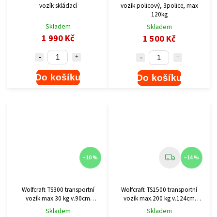
vozík skládací
vozík policový, 3police, max
120kg
Skladem
Skladem
1 990 Kč
1 500 Kč
Do košíku
Do košíku
–10 %
–14 %
Wolfcraft TS300 transportní
Wolfcraft TS1500 transportní
vozík max.30 kg v.90cm
vozík max.200 kg v.124cm
5530000
5525000
Skladem
Skladem