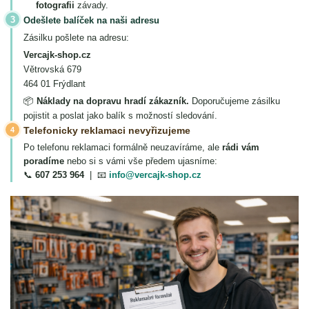
fotografii
závady.
3
Odešlete balíček na naši adresu
Zásilku pošlete na adresu:
Vercajk-shop.cz
Větrovská 679
464 01 Frýdlant
📦
Náklady na dopravu hradí zákazník.
Doporučujeme zásilku
pojistit a poslat jako balík s možností sledování.
Telefonicky reklamaci nevyřizujeme
4
Po telefonu reklamaci formálně neuzavíráme, ale
rádi vám
poradíme
nebo si s vámi vše předem ujasníme:
📞
607 253 964
| 📧
info@vercajk-shop.cz