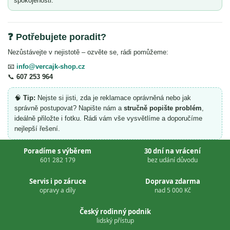
spokojenosti.
❓ Potřebujete poradit?
Nezůstávejte v nejistotě – ozvěte se, rádi pomůžeme:
📧
info@vercajk-shop.cz
📞
607 253 964
🧠
Tip:
Nejste si jisti, zda je reklamace oprávněná nebo jak
správně postupovat? Napište nám a
stručně popište problém
,
ideálně přiložte i fotku. Rádi vám vše vysvětlíme a doporučíme
nejlepší řešení.
Poradíme s výběrem
30 dní na vrácení
601 282 179
bez udání důvodu
Servis i po záruce
Doprava zdarma
opravy a díly
nad 5 000 Kč
Český rodinný podnik
lidský přístup