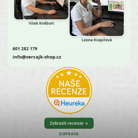
Vítek Kněbort
Leona Kvapilová
601 282 179
info@vercajk-shop.cz
Zobrazit recenze →
DOPRAVA