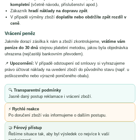
kompletní
(včetně návodu, příslušenství apod.).
Zákazník
hradí náklady na dopravu zpět
.
V případě výměny zboží
doplatíte nebo obdržíte zpět rozdíl v
ceně
.
Vrácení peněz
Jakmile dorazí zásilka k nám a zboží zkontrolujeme,
vrátíme vám
peníze do 30 dnů
stejnou platební metodou, jakou byla objednávka
uhrazena (nejčastěji bankovním převodem).
📌
Upozornění:
V případě odstoupení od smlouvy si vyhrazujeme
právo účtovat náklady na uvedení zboží do původního stavu (např. u
poškozeného nebo výrazně poničeného obalu).
🔍
Transparentní podmínky
Jasně daný postup reklamace i vrácení zboží.
⚡
Rychlé reakce
Po doručení zboží vás informujeme o dalším postupu.
🤝
Férový přístup
Řešíme situace tak, aby byl výsledek co nejvíce k vaší