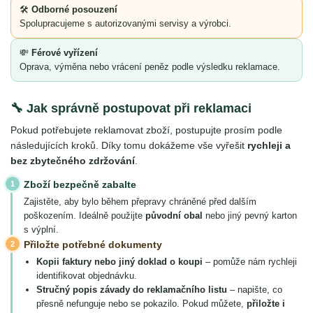
🛠
Odborné posouzení
Spolupracujeme s autorizovanými servisy a výrobci.
💸
Férové vyřízení
Oprava, výměna nebo vrácení peněz podle výsledku reklamace.
🔧 Jak správně postupovat při reklamaci
Pokud potřebujete reklamovat zboží, postupujte prosím podle
následujících kroků. Díky tomu dokážeme vše vyřešit
rychleji a
bez zbytečného zdržování
.
Zboží bezpečně zabalte
1
Zajistěte, aby bylo během přepravy chráněné před dalším
poškozením. Ideálně použijte
původní obal
nebo jiný pevný karton
s výplní.
Přiložte potřebné dokumenty
2
Kopii faktury nebo jiný doklad o koupi
– pomůže nám rychleji
identifikovat objednávku.
Stručný popis závady do reklamačního listu
– napište, co
přesně nefunguje nebo se pokazilo. Pokud můžete,
přiložte i