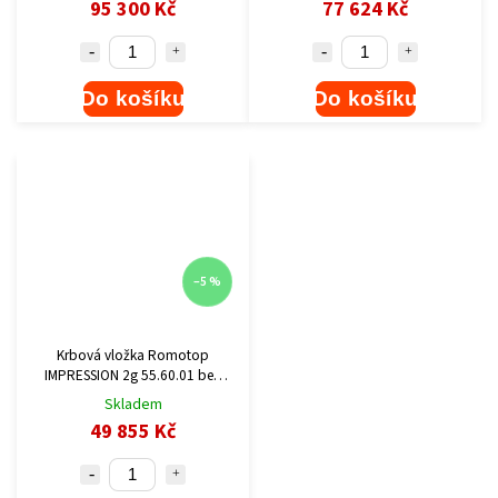
95 300 Kč
77 624 Kč
Do košíku
Do košíku
–5 %
Krbová vložka Romotop
IMPRESSION 2g 55.60.01 bez
šamotu - černá spalovací
Skladem
komora
49 855 Kč