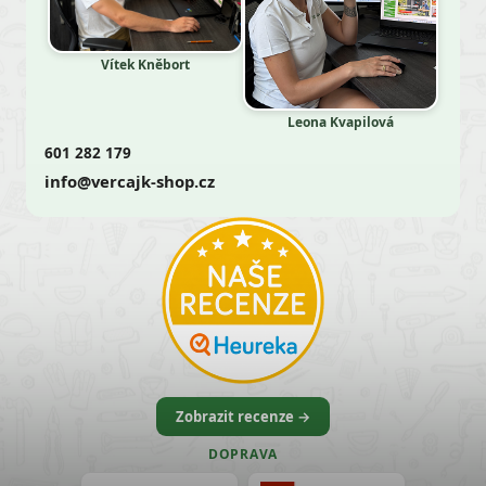
Vítek Kněbort
Leona Kvapilová
601 282 179
info@vercajk-shop.cz
Zobrazit recenze →
DOPRAVA