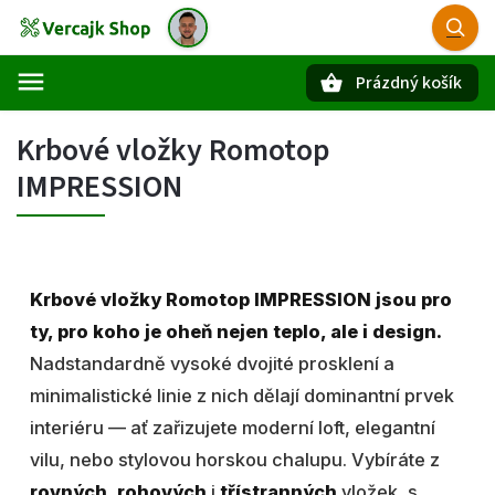
Prázdný košík
Hledat
Krbové vložky Romotop
IMPRESSION
Krbové vložky Romotop IMPRESSION jsou pro
ty, pro koho je oheň nejen teplo, ale i design.
Nadstandardně vysoké dvojité prosklení a
minimalistické linie z nich dělají dominantní prvek
interiéru — ať zařizujete moderní loft, elegantní
vilu, nebo stylovou horskou chalupu. Vybíráte z
rovných
,
rohových
i
třístranných
vložek, s