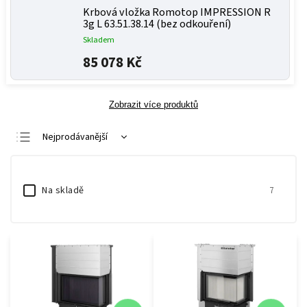
Krbová vložka Romotop IMPRESSION R
3g L 63.51.38.14 (bez odkouření)
Skladem
85 078 Kč
Zobrazit více produktů
Nejprodávanější
Nejlevnější
Nejdražší
Na skladě
7
Abecedně