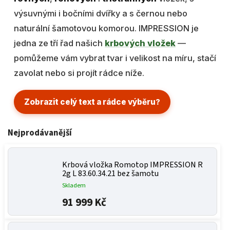
výsuvnými i bočními dvířky a s černou nebo
naturální šamotovou komorou. IMPRESSION je
jedna ze tří řad našich
krbových vložek
—
pomůžeme vám vybrat tvar i velikost na míru, stačí
zavolat nebo si projít rádce níže.
Zobrazit celý text a rádce výběru
?
Nejprodávanější
Krbová vložka Romotop IMPRESSION R
2g L 83.60.34.21 bez šamotu
Skladem
91 999 Kč