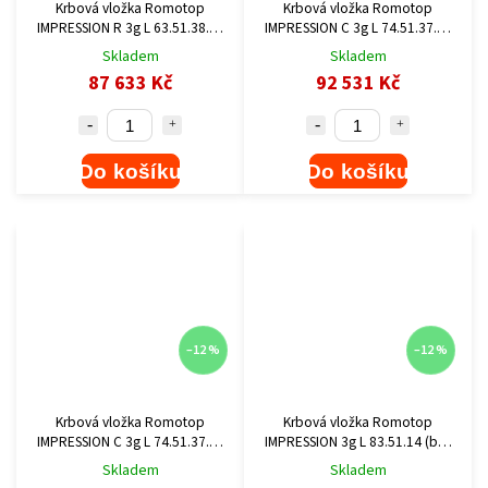
Krbová vložka Romotop
Krbová vložka Romotop
IMPRESSION R 3g L 63.51.38.16
IMPRESSION C 3g L 74.51.37.24
(bez odkouření)
(bez odkouření)
Skladem
Skladem
87 633 Kč
92 531 Kč
Do košíku
Do košíku
–12 %
–12 %
Krbová vložka Romotop
Krbová vložka Romotop
IMPRESSION C 3g L 74.51.37.26
IMPRESSION 3g L 83.51.14 (bez
(bez odkouření)
odkouření)Šedý Igniton
Skladem
Skladem