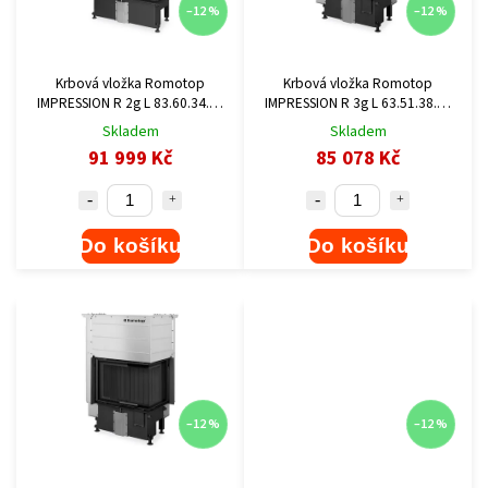
–12 %
–12 %
Krbová vložka Romotop
Krbová vložka Romotop
IMPRESSION R 2g L 83.60.34.21
IMPRESSION R 3g L 63.51.38.14
bez šamotu
(bez odkouření)
Skladem
Skladem
91 999 Kč
85 078 Kč
Do košíku
Do košíku
–12 %
–12 %