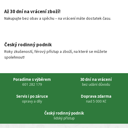
Až 30 dní na vrácení zboží!
Nakupujte bez obav a spěchu – na vrácení máte dostatek času.
Český rodinný podnik
Roky zkušeností, férový přístup a zboží, na které se můžete
spolehnout!
Poradíme s výběrem
30 dní na vrácení
601 282 179
bez udání důvodu
Servis i po záruce
Doprava zdarma
opravy a díly
nad 5 000 Kč
Český rodinný podnik
lidský přístup