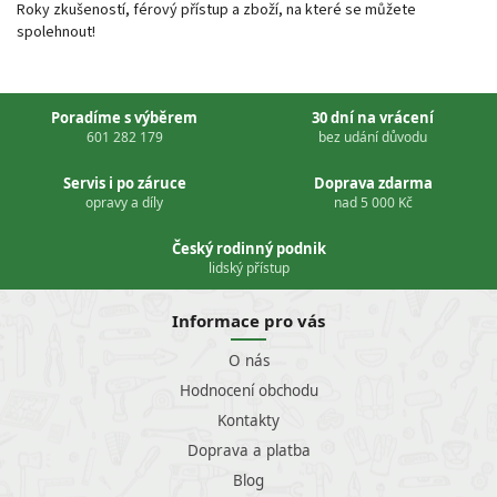
Roky zkušeností, férový přístup a zboží, na které se můžete
spolehnout!
Poradíme s výběrem
30 dní na vrácení
601 282 179
bez udání důvodu
Servis i po záruce
Doprava zdarma
opravy a díly
nad 5 000 Kč
Český rodinný podnik
lidský přístup
Informace pro vás
O nás
Hodnocení obchodu
Kontakty
Doprava a platba
Blog