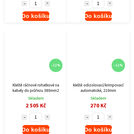
Do košíku
Do košíku
–12 %
–12 %
Kleště ráčnové rohatkové na
kleště odizolovací/krimpovací
kabely do průřezu 380mm2
automatické, 210mm
Skladem
Skladem
2 505 Kč
270 Kč
Do košíku
Do košíku