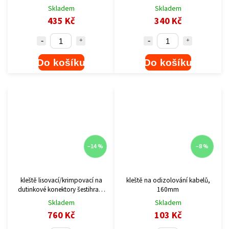
Skladem
Skladem
435 Kč
340 Kč
Do košíku
Do košíku
–14 %
–8 %
kleště lisovací/krimpovací na
kleště na odizolování kabelů,
dutinkové konektory šestihran,
160mm
0,08-10mm2
Skladem
Skladem
760 Kč
103 Kč