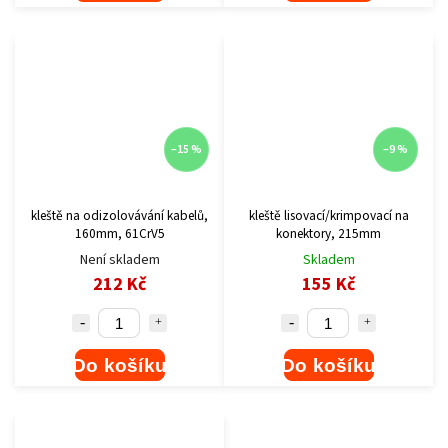
–15 %
–9 %
kleště na odizolovávání kabelů,
kleště lisovací/krimpovací na
160mm, 61CrV5
konektory, 215mm
Není skladem
Skladem
212 Kč
155 Kč
Do košíku
Do košíku