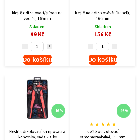
kleště odizolovací/štípací na
kleště na odizolovávání kabelů,
vodiče, 165mm
160mm
Skladem
Skladem
99 Kč
156 Kč
Do košíku
Do košíku
–16 %
–16 %
★
★
★
★
★
kleště odizolovací/krimpovací a
kleště odizolovací
koncovky, sada 231ks
samonastavitelné, 190mm