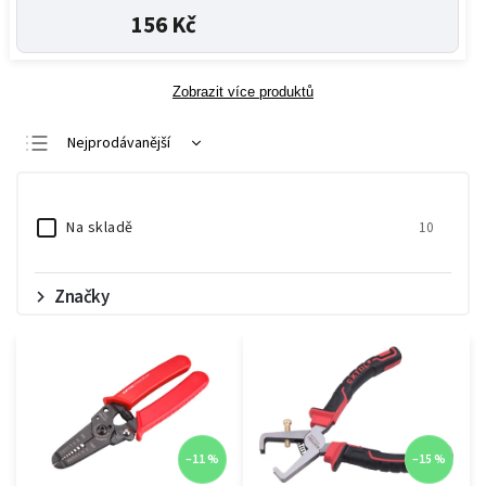
156 Kč
Zobrazit více produktů
Nejprodávanější
Nejlevnější
Nejdražší
Na skladě
10
Abecedně
Značky
–11 %
–15 %