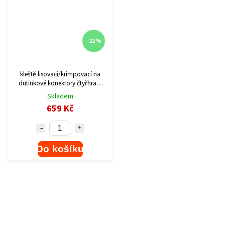
–22 %
kleště lisovací/krimpovací na
dutinkové konektory čtyřhran,
0,08-6mm2
Skladem
659 Kč
Do košíku