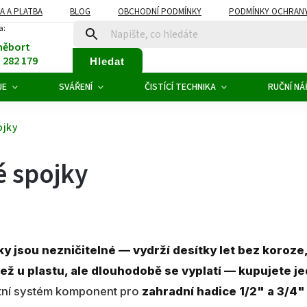
A A PLATBA
BLOG
OBCHODNÍ PODMÍNKY
PODMÍNKY OCHRANY
a:
něbort
1 282 179
Hledat
JE
SVÁŘENÍ
ČISTÍCÍ TECHNIKA
RUČNÍ NÁ
ojky
 spojky
 jsou nezničitelné — vydrží desítky let bez koroze,
ež u plastu, ale dlouhodobě se vyplatí — kupujete je
tní systém komponent pro
zahradní hadice 1/2" a 3/4"