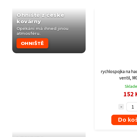
Ohniště z české
kovárny
Opékání má ihned jinou
atmosféru.
OHNIŠTĚ
rychlospojka na had
ventil, 
Sklad
152 
Do ko