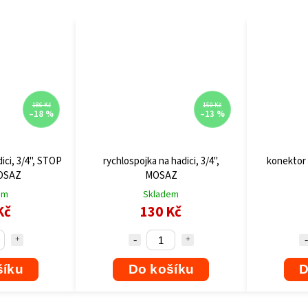
186 Kč
150 Kč
–18 %
–13 %
ici, 3/4", STOP
rychlospojka na hadici, 3/4",
konektor 
MOSAZ
MOSAZ
em
Skladem
Kč
130 Kč
šíku
Do košíku
D