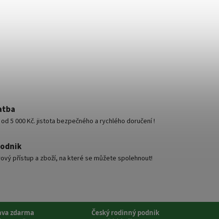
atba
d 5 000 Kč. jistota bezpečného a rychlého doručení !
podnik
ový přístup a zboží, na které se můžete spolehnout!
ava zdarma
Český rodinný podnik