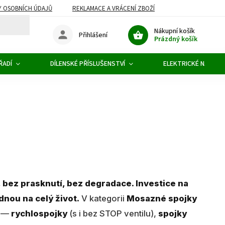
 OSOBNÍCH ÚDAJŮ
REKLAMACE A VRÁCENÍ ZBOŽÍ
Nákupní košík
Přihlášení
Prázdný košík
ŘADÍ
DÍLENSKÉ PŘÍSLUŠENSTVÍ
ELEKTRICKÉ NÁŘADÍ
 bez prasknutí, bez degradace. Investice na
dnou na celý život.
V kategorii
Mosazné spojky
—
rychlospojky
(s i bez STOP ventilu),
spojky