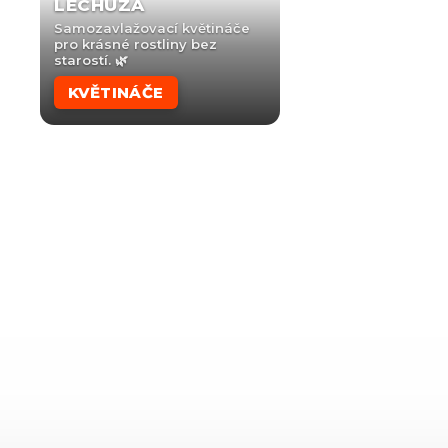
LECHUZA
Samozavlažovací květináče
pro krásné rostliny bez
starostí. 🌿
KVĚTINÁČE