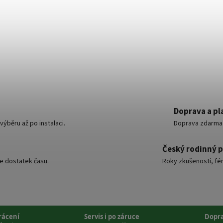
Doprava a pl
ýběru až po instalaci.
Doprava zdarma o
Český rodinný 
e dostatek času.
Roky zkušeností, fér
vrácení
Servis i po záruce
Dopr