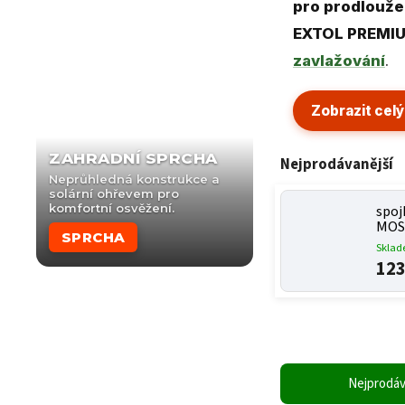
pro prodlouže
EXTOL PREMI
zavlažování
.
Zobrazit celý
ZAHRADNÍ SPRCHA
Nejprodávanější
Neprůhledná konstrukce a
solární ohřevem pro
komfortní osvěžení.
spojk
MOS
SPRCHA
Skla
123
Nejprodáv