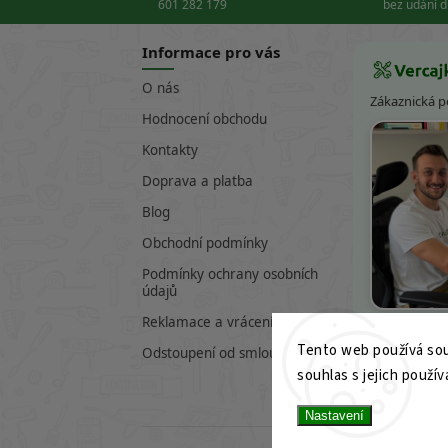
601 282 179
bez udání 
Informace pro vás
O nás
Zákaznická 
Hodnocení obchodu
Kontakty
Doprava a platba
Blog
Obchodní podmínky
Podmínky ochrany osobních
údajů
Víte
Reklamace a vrácení zboží
Tento web používá sou
601 282 17
Odstoupení od smlouvy
souhlas s jejich použív
info@verc
Nastavení