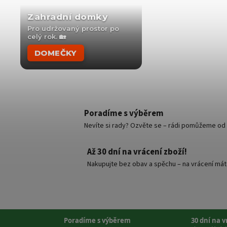
Zahradní domky
Pro udržovaný prostor po
celý rok. 🏡
DOMEČKY
Poradíme s výběrem
Nevíte si rady? Ozvěte se – rádi pomůžeme od v
Až 30 dní na vrácení zboží!
Nakupujte bez obav a spěchu – na vrácení mát
Poradíme s výběrem
30 dní na 