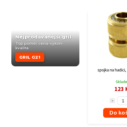
Nejprodávanější gril
Top poměr cena-výkon-
kvalita
GRIL G21
spojka na hadici
Sklad
123 
Do ko