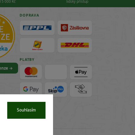
 5 000 Kč
lidský přístup
DOPRAVA
PLATBY
cenze →
VISA
Souhlasím