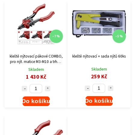
–7 %
–5 %
kleště nýtovací pákové COMBO,
kleště nýtovací + sada nýtů 60ks
pro nýt. matice M3-M10 a trhací
nýty 2,4-6,4mm
Skladem
Skladem
259 Kč
1 430 Kč
Do košíku
Do košíku