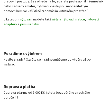
pracovní postupy. Bez ohledu na to, zda jste profesionální řemeslník
nebo nadšený amatér, nýtovací kleště jsou neocenitelným
pomocníkem ve vaší dílně či domácím kutilském prostředí.
V kategorii
nýtování
najdete také
nýty a nýtovací matice
,
nýtovací
adaptéry
a
příslušenství
.
Poradíme s výběrem
Nevíte si rady? Ozvěte se – rádi pomůžeme od výběru až po
instalaci.
Doprava a platba
Doprava zdarma od 5 000 Kč. jistota bezpečného a rychlého
doručení !