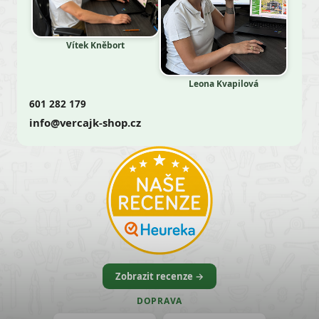
Vítek Kněbort
Leona Kvapilová
601 282 179
info@vercajk-shop.cz
Zobrazit recenze →
DOPRAVA