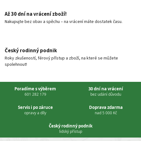
Až 30 dní na vrácení zboží!
Nakupujte bez obav a spěchu – na vrácení máte dostatek času.
Český rodinný podnik
Roky zkušeností, férový přístup a zboží, na které se můžete
spolehnout!
Poradíme s výběrem
30 dní na vrácení
601 282 179
bez udání důvodu
Servis i po záruce
Doprava zdarma
opravy a díly
nad 5 000 Kč
Český rodinný podnik
lidský přístup