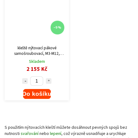
–9 %
kleště nýtovací pákové
samošroubovací, M3-M12,
390mm
Skladem
2 155 Kč
Do košíku
S použitím nýtovacích kleští můžete dosáhnout pevných spojů bez
nutnosti
svařování
nebo
lepení
, což výrazně usnadňuje a urychluje