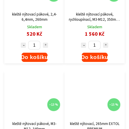
kleště nýtovací pákové, 2,4-
kleště nýtovací pákové,
6,4mm, 260mm
rychloupínací, M3-M12, 350mm,
CrMoV
Skladem
Skladem
520 Kč
1 560 Kč
Do košíku
Do košíku
–13 %
–15 %
kleště nýtovací pákové, M3-
kleště nýtovací, 265mm EXTOL
M12, 340mm
PREMIUM