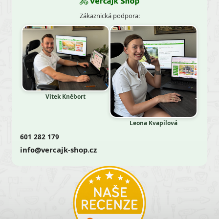
Zákaznická podpora:
Vítek Kněbort
Leona Kvapilová
601 282 179
info@vercajk-shop.cz