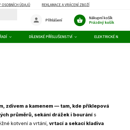
 OSOBNÍCH ÚDAJŮ
REKLAMACE A VRÁCENÍ ZBOŽÍ
Nákupní košík
Přihlášení
Prázdný košík
ŘADÍ
DÍLENSKÉ PŘÍSLUŠENSTVÍ
ELEKTRICKÉ NÁŘADÍ
nem, zdivem a kamenem — tam, kde příklepová
kých průměrů, sekání drážek i bourání
s
žné kotvení a vrtání,
vrtací a sekací kladiva