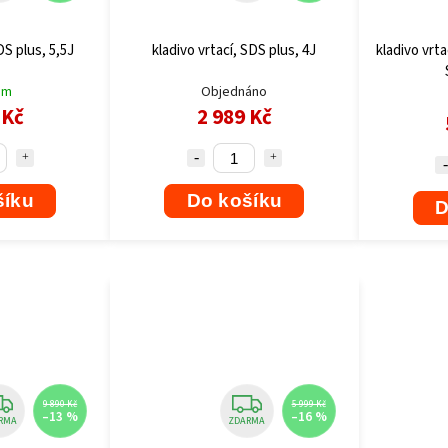
DS plus, 5,5J
kladivo vrtací, SDS plus, 4J
kladivo vrta
em
Objednáno
 Kč
2 989 Kč
šíku
Do košíku
D
9 890 Kč
5 999 Kč
–13 %
–16 %
RMA
ZDARMA