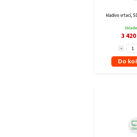
kladivo vrtací, S
Sklad
3 420
Do ko
ZDA