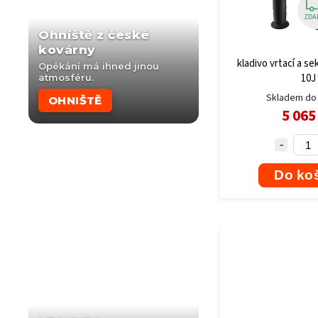
ZDA
Ohniště z české
kovárny
kladivo vrtací a s
Opékání má ihned jinou
10J
atmosféru.
Skladem do 
OHNIŠTĚ
5 065
Do ko