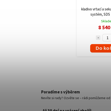
kladivo vrtací a sek
systém, SDS 
Sklad
8 540
Do ko
Poradíme s výběrem
Nevíte si rady? Ozvěte se – rádi pomůžeme od v