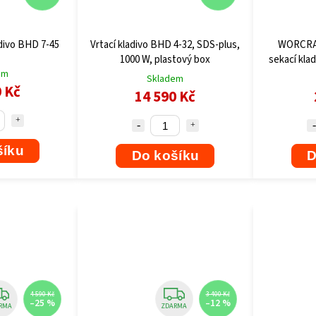
adivo BHD 7-45
Vrtací kladivo BHD 4-32, SDS-plus,
WORCRAF
1000 W, plastový box
sekací kla
em
Skladem
0 Kč
14 590 Kč
šíku
Do košíku
D
4 590 Kč
3 400 Kč
–25 %
–12 %
RMA
ZDARMA