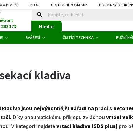
A A PLATBA
BLOG
OBCHODNÍ PODMÍNKY
PODMÍNKY OCHRANY
a:
něbort
1 282 179
Hledat
JE
SVÁŘENÍ
ČISTÍCÍ TECHNIKA
RUČNÍ NÁ
 sekací kladiva
í kladiva jsou nejvýkonnější nářadí na práci s beto
tačí.
Díky pneumatickému příklepu zvládnou
vrtání vel
ou. V kategorii najdete
vrtací kladiva (SDS plus)
pro bě