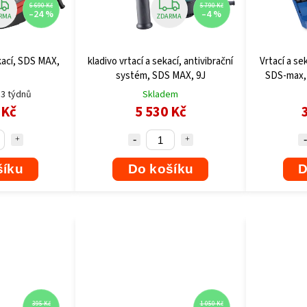
6 690 Kč
5 790 Kč
–24 %
–4 %
RMA
ZDARMA
ekací, SDS MAX,
kladivo vrtací a sekací, antivibrační
Vrtací a se
systém, SDS MAX, 9J
SDS-max, 
3 týdnů
Skladem
 Kč
5 530 Kč
šíku
Do košíku
D
395 Kč
1 050 Kč