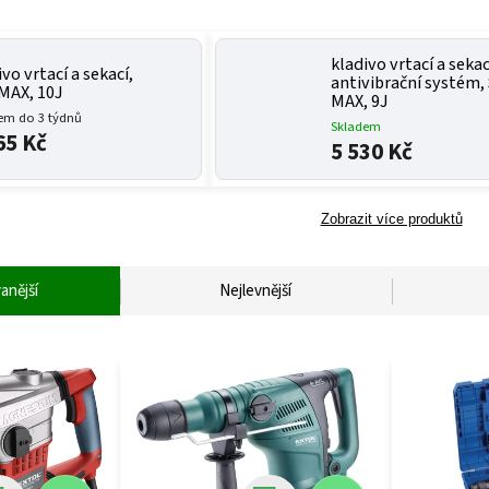
kladivo vrtací a sekac
ivo vrtací a sekací,
antivibrační systém,
MAX, 10J
MAX, 9J
em do 3 týdnů
Skladem
65 Kč
5 530 Kč
Zobrazit více produktů
anější
Nejlevnější