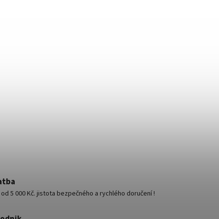
atba
d 5 000 Kč. jistota bezpečného a rychlého doručení !