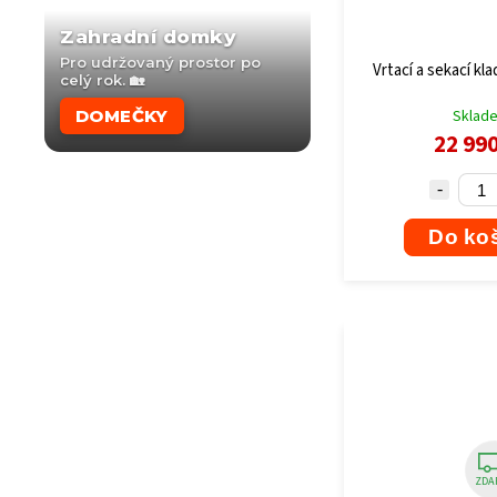
Zahradní domky
Pro udržovaný prostor po
Vrtací a sekací kl
celý rok. 🏡
DOMEČKY
Sklad
22 99
Do ko
ZDA