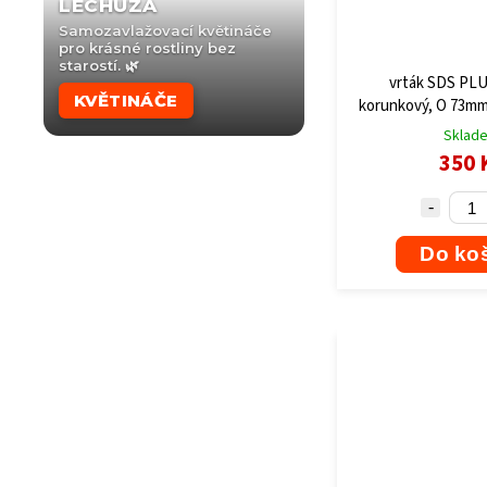
LECHUZA
Samozavlažovací květináče
pro krásné rostliny bez
starostí. 🌿
vrták SDS PLU
KVĚTINÁČE
korunkový, O 73mm
Sklad
350 
Do ko