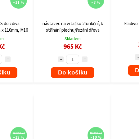
–11 %
–8 %
S do zdiva
nástavec na vrtačku 2funkční, k
kladivo 
 x 110mm, M16
stříhání plechu/řezání dřeva
em
Skladem
Kč
965 Kč
D
šíku
Do košíku
26 500 Kč
18 200 Kč
–13 %
–19 %