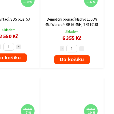
–10 %
–16 %
vrtací, SDS plus, 5J
Demoliční bourací kladivo 1500W
45J Worcraft RB16-45H, TR119181
Skladem
Skladem
2 550 Kč
6 355 Kč
o košíku
Do košíku
2 700 Kč
2 500 Kč
–7 %
–10 %