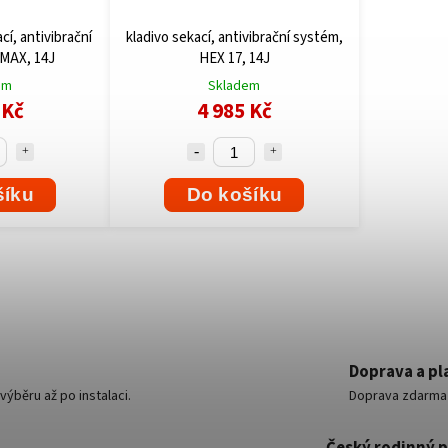
ací, antivibrační
kladivo sekací, antivibrační systém,
MAX, 14J
HEX 17, 14J
em
Skladem
 Kč
4 985 Kč
šíku
Do košíku
Doprava a pl
ýběru až po instalaci.
Doprava zdarma o