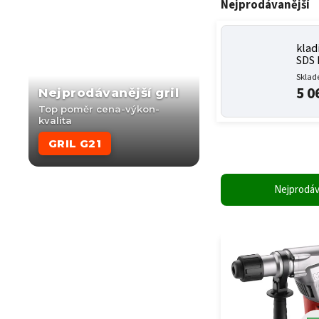
Nejprodávanější
klad
SDS 
Sklad
5 0
Nejprodávanější gril
Top poměr cena-výkon-
kvalita
GRIL G21
Nejprodáv