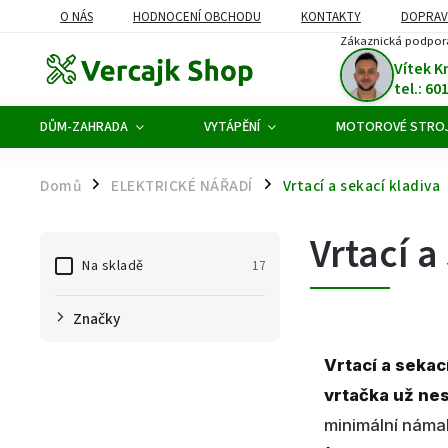
O NÁS
HODNOCENÍ OBCHODU
KONTAKTY
DOPRAV
Zákaznická podpor
ODSTOUPENÍ OD SMLOUVY
Vítek K
tel.: 60
DŮM-ZAHRADA
VYTÁPĚNÍ
MOTOROVÉ STRO
Domů
ELEKTRICKÉ NÁŘADÍ
Vrtací a sekací kladiva
/
/
Vrtací a
Na skladě
17
Značky
Vrtací a sekac
vrtačka už nes
minimální námah