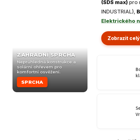
(SDS max)
pro 
INDUSTRIAL),
B
Elektrického n
Zobrazit celý
ZAHRADNÍ SPRCHA
Neprůhledná konstrukce a
solární ohřevem pro
B
komfortní osvěžení.
kl
SPRCHA
S
Vr
P