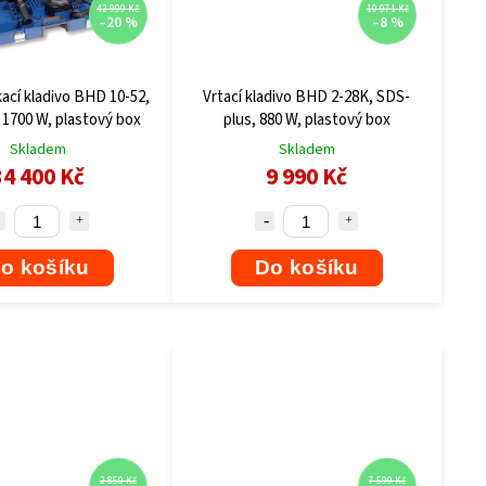
42 999 Kč
10 971 Kč
–20 %
–8 %
kací kladivo BHD 10-52,
Vrtací kladivo BHD 2-28K, SDS-
1700 W, plastový box
plus, 880 W, plastový box
Skladem
Skladem
34 400 Kč
9 990 Kč
o košíku
Do košíku
2 850 Kč
7 599 Kč