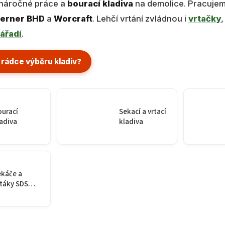
náročné práce a
bourací kladiva
na demolice. Pracuje
erner BHD
a
Worcraft
. Lehčí vrtání zvládnou i
vrtačky
,
ářadí
.
 rádce výběru kladiv
?
ourací
Sekací a vrtací
adiva
kladiva
ekáče a
táky SDS
LUS