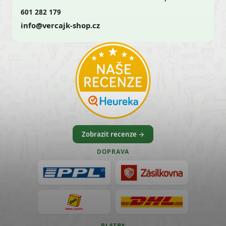
601 282 179
info@vercajk-shop.cz
Zobrazit recenze →
DOPRAVA
PLATBY