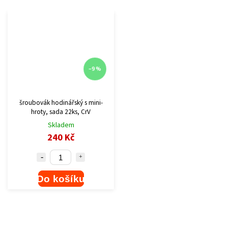
–9 %
šroubovák hodinářský s mini-
hroty, sada 22ks, CrV
Skladem
240 Kč
Do košíku