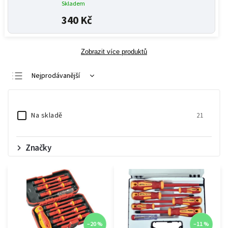
Skladem
340 Kč
Zobrazit více produktů
Nejprodávanější
Nejlevnější
Nejdražší
Na skladě
21
Abecedně
Značky
–20 %
–11 %