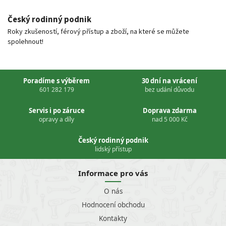
Český rodinný podnik
Roky zkušeností, férový přístup a zboží, na které se můžete
spolehnout!
Poradíme s výběrem
30 dní na vrácení
601 282 179
bez udání důvodu
Servis i po záruce
Doprava zdarma
opravy a díly
nad 5 000 Kč
Český rodinný podnik
lidský přístup
Informace pro vás
O nás
Hodnocení obchodu
Kontakty