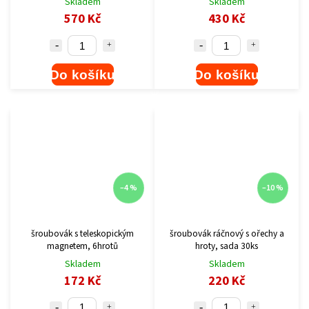
Skladem
Skladem
570 Kč
430 Kč
Do košíku
Do košíku
–4 %
–10 %
šroubovák s teleskopickým
šroubovák ráčnový s ořechy a
magnetem, 6hrotů
hroty, sada 30ks
Skladem
Skladem
172 Kč
220 Kč