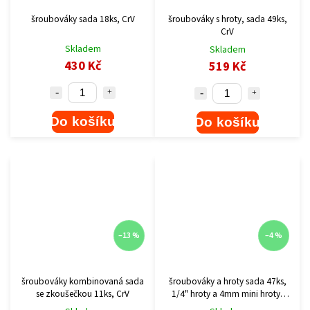
šroubováky sada 18ks, CrV
šroubováky s hroty, sada 49ks,
CrV
Skladem
Skladem
430 Kč
519 Kč
Do košíku
Do košíku
–13 %
–4 %
šroubováky kombinovaná sada
šroubováky a hroty sada 47ks,
se zkoušečkou 11ks, CrV
1/4" hroty a 4mm mini hroty,
CrV