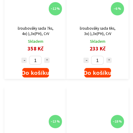
–12 %
–6 %
šroubováky sada 7ks,
šroubováky sada 6ks,
4x(-),3x(PH), CrV
3x(-),3x(PH), CrV
Skladem
Skladem
358 Kč
233 Kč
Do košíku
Do košíku
–13 %
–18 %