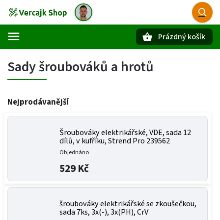
Prázdný košík
Hledat
Sady šroubováků a hrotů
Nejprodávanější
Šroubováky elektrikářské, VDE, sada 12
dílů, v kufříku, Strend Pro 239562
Objednáno
529 Kč
šroubováky elektrikářské se zkoušečkou,
sada 7ks, 3x(-), 3x(PH), CrV