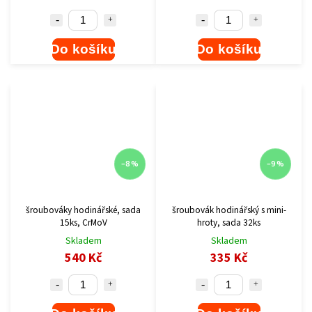
Do košíku
Do košíku
–8 %
–9 %
šroubováky hodinářské, sada
šroubovák hodinářský s mini-
15ks, CrMoV
hroty, sada 32ks
Skladem
Skladem
540 Kč
335 Kč