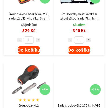
Šroubováky elektrikářské, VDE,
šroubováky elektrikářské se
sada 12 dílů, v kufříku, Strend
zkoušečkou, sada 7ks, 3x(-),
Pro 239562
3x(PH), CrV
Objednáno
Skladem
529 Kč
340 Kč
Do košíku
Do košíku
–6 %
–13 %
★
★
★
★
★
šroubovák 4v1
Sada šroubováků 100 ks, MAGG