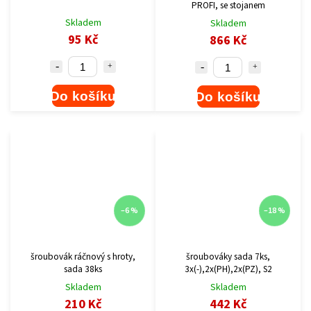
PROFI, se stojanem
Skladem
Skladem
95 Kč
866 Kč
Do košíku
Do košíku
–6 %
–18 %
šroubovák ráčnový s hroty,
šroubováky sada 7ks,
sada 38ks
3x(-),2x(PH),2x(PZ), S2
Skladem
Skladem
210 Kč
442 Kč