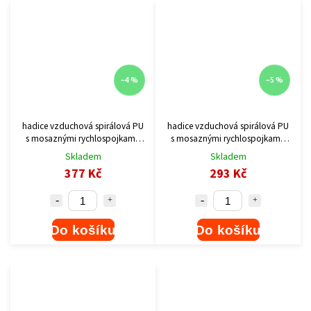
–4 %
–5 %
hadice vzduchová spirálová PU
hadice vzduchová spirálová PU
s mosaznými rychlospojkami,
s mosaznými rychlospojkami,
1/4", vnitřní ?6mm, L 8m
1/4", vnitřní ?6mm, L 5m
Skladem
Skladem
377 Kč
293 Kč
Do košíku
Do košíku