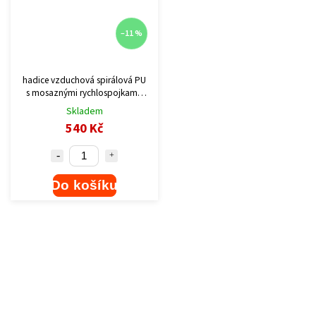
–11 %
hadice vzduchová spirálová PU
s mosaznými rychlospojkami,
1/4", vnitřní ?6mm, L 15m
Skladem
540 Kč
Do košíku