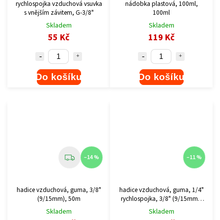
rychlospojka vzduchová vsuvka
nádobka plastová, 100ml,
s vnějším závitem, G-3/8"
100ml
Skladem
Skladem
55 Kč
119 Kč
Do košíku
Do košíku
–14 %
–11 %
hadice vzduchová, guma, 3/8"
hadice vzduchová, guma, 1/4"
(9/15mm), 50m
rychlospojka, 3/8" (9/15mm),
10m
Skladem
Skladem