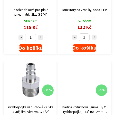
hadice tlaková pro plnič
konektory na ventilky, sada 11ks
pneumatik, 2ks, G 1/4"
Skladem
Skladem
112 Kč
115 Kč
Do košíku
Do košíku
–21 %
–9 %
rychlospojka vzduchová vsuvka
hadice vzduchová, guma, 1/4"
s vnějším závitem, G-1/2"
rychlospojka, 1/4" (6/12mm),