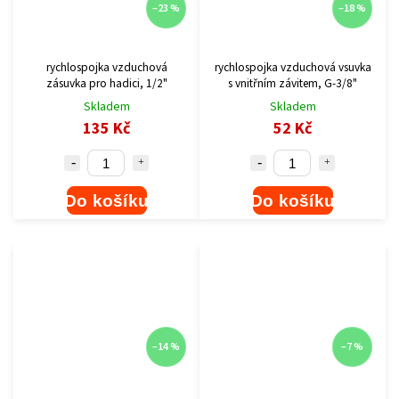
–23 %
–18 %
rychlospojka vzduchová
rychlospojka vzduchová vsuvka
zásuvka pro hadici, 1/2"
s vnitřním závitem, G-3/8"
Skladem
Skladem
135 Kč
52 Kč
Do košíku
Do košíku
–14 %
–7 %