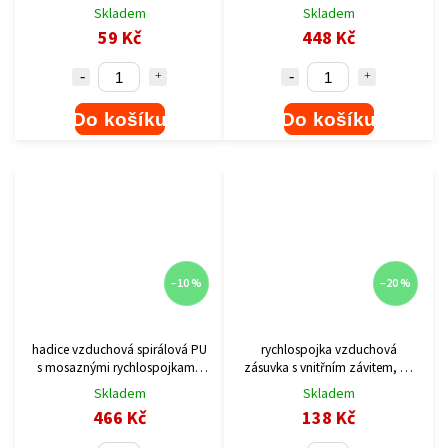
10m
Skladem
Skladem
59 Kč
448 Kč
Do košíku
Do košíku
–10 %
–20 %
hadice vzduchová spirálová PU
rychlospojka vzduchová
s mosaznými rychlospojkami,
zásuvka s vnitřním závitem, G-
1/4", vnitřní ?8mm, L 8m
3/8"
Skladem
Skladem
466 Kč
138 Kč