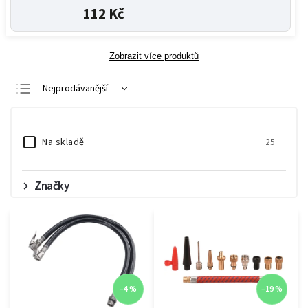
112 Kč
Zobrazit více produktů
Nejprodávanější
Nejlevnější
Nejdražší
Na skladě
25
Abecedně
Značky
–4 %
–19 %