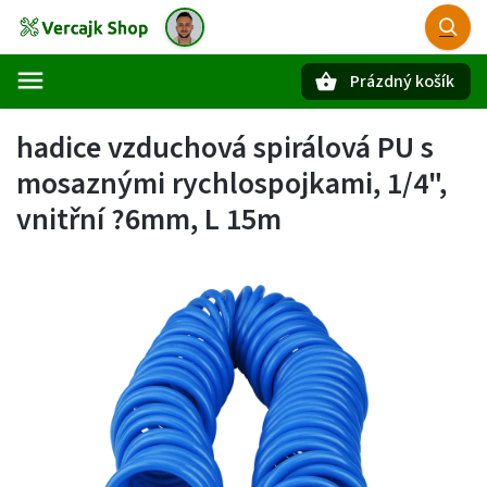
Prázdný košík
Hledat
hadice vzduchová spirálová PU s
mosaznými rychlospojkami, 1/4",
vnitřní ?6mm, L 15m