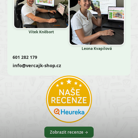
Vítek Kněbort
Leona Kvapilová
601 282 179
info@vercajk-shop.cz
Zobrazit recenze →