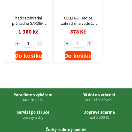
hadice zahradní
CELLFAST Hadice
průhledná GARDEN,
zahradní na vodu 1",
1/2",50m, 100g/m
20m ECONOMIC
1 380 Kč
878 Kč
Do košíku
Do košíku
Poradíme s výběrem
30 dní na vrácení
601 282 179
bez udání důvodu
Servis i po záruce
Doprava zdarma
opravy a díly
nad 5 000 Kč
Český rodinný podnik