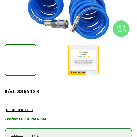
610 Kč
–11 %
★ Recenze
8865133
Kód:
Neohodnoceno
Značka:
EXTOL PREMIUM
610 Kč
–11 %