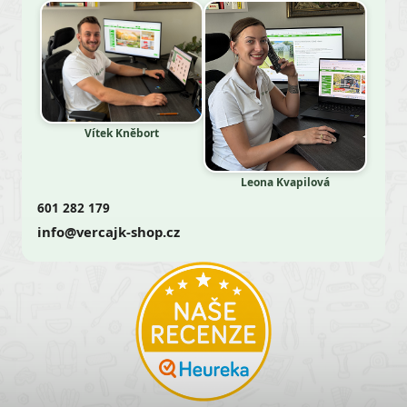
Vítek Kněbort
Leona Kvapilová
601 282 179
info@vercajk-shop.cz