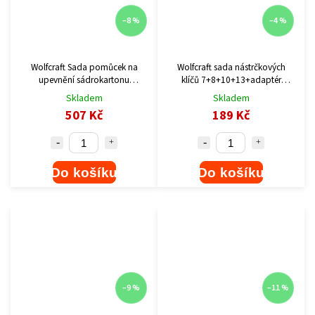
–8 %
–4 %
Wolfcraft Sada pomůcek na
Wolfcraft sada nástrčkových
upevnění sádrokartonu
klíčů 7+8+10+13+adaptér
4040000
2413000
Skladem
Skladem
507 Kč
189 Kč
Do košíku
Do košíku
–9 %
–11 %