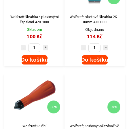
Wolfcraft škrabka s plastovými
Wolfcraft plastová škrabka 2K –
čepelemi 4287000
38mm 4101000
Skladem
Objednáno
100 Kč
114 Kč
Do košíku
Do košíku
–1 %
–4 %
Wolfcraft Ruční
Wolfcraft Kruhový vyřezávač vč.