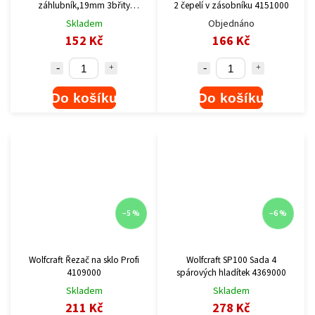
záhlubník,19mm 3břity
2 čepelí v zásobníku 4151000
4315000
Skladem
Objednáno
152 Kč
166 Kč
Do košíku
Do košíku
–5 %
–6 %
Wolfcraft Řezač na sklo Profi
Wolfcraft SP100 Sada 4
4109000
spárových hladítek 4369000
Skladem
Skladem
211 Kč
278 Kč