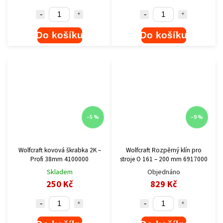
Do košíku
Do košíku
–5 %
–9 %
Wolfcraft kovová škrabka 2K –
Wolfcraft Rozpěrný klín pro
Profi 38mm 4100000
stroje O 161 – 200 mm 6917000
Skladem
Objednáno
250 Kč
829 Kč