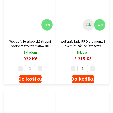
–9 %
–12 %
Wolfcraft Teleskopická stropní
Wolfcraft Sada PRO pro montáž
podpěra Wolfcraft 4042000
dveřních zárubní Wolfcraft
3676000
Skladem
Skladem
922 Kč
3 215 Kč
Do košíku
Do košíku