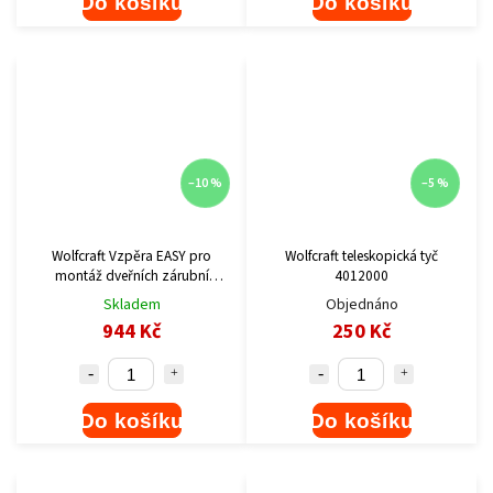
Do košíku
Do košíku
–10 %
–5 %
Wolfcraft Vzpěra EASY pro
Wolfcraft teleskopická tyč
montáž dveřních zárubní
4012000
3675000
Skladem
Objednáno
944 Kč
250 Kč
Do košíku
Do košíku