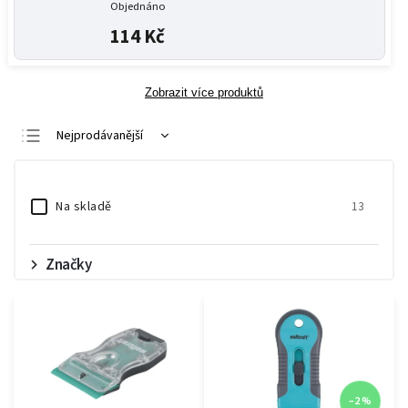
Objednáno
114 Kč
Zobrazit více produktů
Nejprodávanější
Nejlevnější
Nejdražší
Na skladě
13
Abecedně
Značky
–2 %