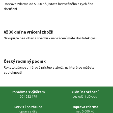
Doprava zdarma od 5 000 Kč. jistota bezpečného a rychlého
doručení !
Až 30 dní na vrácení zboží!
Nakupujte bez obav a spěchu – na vrácení máte dostatek času.
Český rodinný podnik
Roky zkušeností, férový přístup a zboží, na které se můžete
spolehnout!
Poradíme s výběrem
30 dní na vrácení
601 282 179
bez udání důvodu
Servis i po záruce
Doprava zdarma
opravy a díly
nad 5 000 Kč