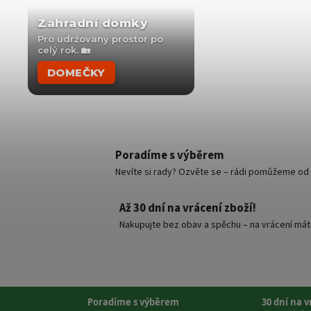
Zahradní domky
Pro udržovaný prostor po
celý rok. 🏡
DOMEČKY
Poradíme s výběrem
Nevíte si rady? Ozvěte se – rádi pomůžeme od v
Až 30 dní na vrácení zboží!
Nakupujte bez obav a spěchu – na vrácení mát
Poradíme s výběrem
30 dní na 