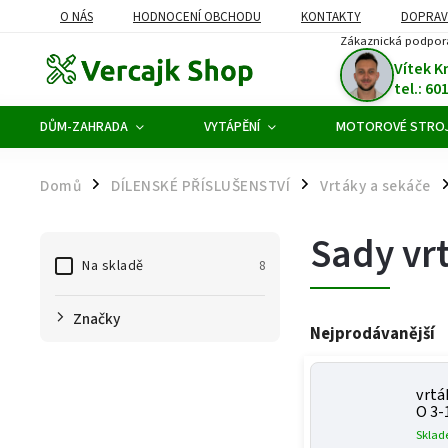
O NÁS
HODNOCENÍ OBCHODU
KONTAKTY
DOPRAV
Zákaznická podpor
ODSTOUPENÍ OD SMLOUVY
Vítek K
tel.: 60
DŮM-ZAHRADA
VYTÁPĚNÍ
MOTOROVÉ STRO
Domů
DÍLENSKÉ PŘÍSLUŠENSTVÍ
Vrtáky a sekáče
/
/
/
Sady vr
Na skladě
8
Značky
Nejprodávanější
vrtá
O 3-
Skla