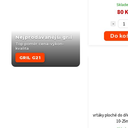
Sklad
80 
Do ko
Nejprodávanější gril
Top poměr cena-výkon-
kvalita
GRIL G21
vrtáky ploché do dř
10-25