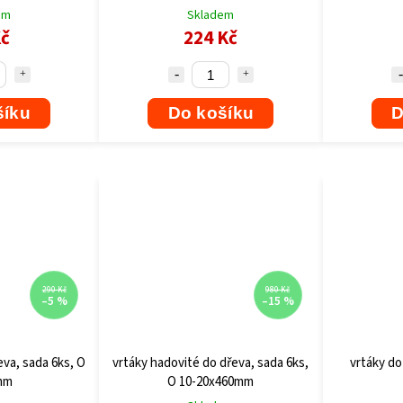
em
Skladem
Kč
224 Kč
šíku
Do košíku
D
290 Kč
980 Kč
–5 %
–15 %
eva, sada 6ks, O
vrtáky hadovité do dřeva, sada 6ks,
vrtáky do
mm
O 10-20x460mm