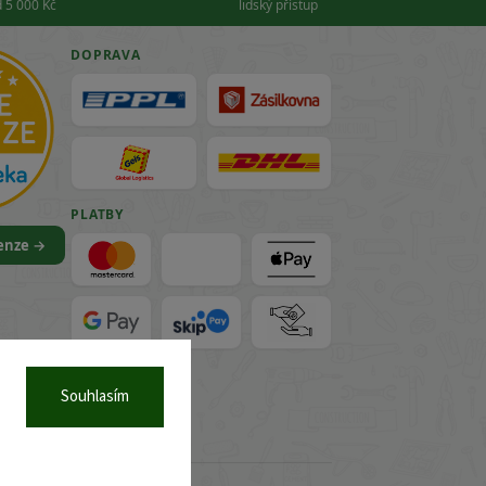
 5 000 Kč
lidský přístup
DOPRAVA
PLATBY
cenze →
VISA
Souhlasím