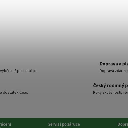
Doprava a pl
ýběru až po instalaci.
Doprava zdarma o
Český rodinný 
e dostatek času.
Roky zkušeností, fér
vrácení
Servis i po záruce
Dopr