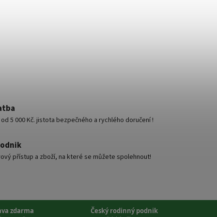
atba
d 5 000 Kč. jistota bezpečného a rychlého doručení !
podnik
ový přístup a zboží, na které se můžete spolehnout!
ava zdarma
Český rodinný podnik