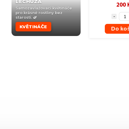
LECHUZA
200 
Samozavlažovací květináče
pro krásné rostliny bez
starostí. 🌿
KVĚTINÁČE
Do ko