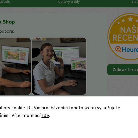
důvodu
opravy a díly
nad
podpora:
Zobrazit re
k Kněbort
Leona Kvapilová
bory cookie. Dalším procházením tohoto webu vyjadřujete
9
áním.. Více informací
zde
.
ajk-shop.cz
© 2026 Vercajk Shop — Profi dílenské nářadí