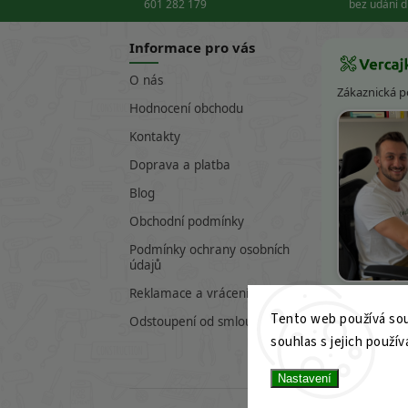
601 282 179
bez udání 
Informace pro vás
O nás
Zákaznická 
Hodnocení obchodu
Kontakty
Doprava a platba
Blog
Obchodní podmínky
Podmínky ochrany osobních
údajů
Víte
Reklamace a vrácení zboží
Tento web používá sou
601 282 17
Odstoupení od smlouvy
souhlas s jejich použív
info@verc
Nastavení