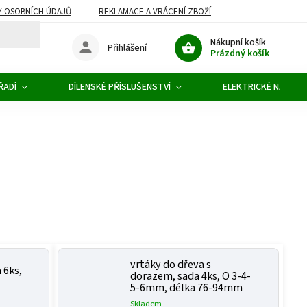
 OSOBNÍCH ÚDAJŮ
REKLAMACE A VRÁCENÍ ZBOŽÍ
Nákupní košík
Přihlášení
Prázdný košík
ŘADÍ
DÍLENSKÉ PŘÍSLUŠENSTVÍ
ELEKTRICKÉ NÁŘADÍ
vrtáky do dřeva s
 6ks,
dorazem, sada 4ks, O 3-4-
5-6mm, délka 76-94mm
Skladem