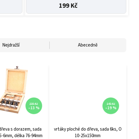
199 Kč
Nejdražší
Abecedně
230 Kč
140 Kč
–13 %
–19 %
dřeva s dorazem, sada
vrtáky ploché do dřeva, sada 6ks, O
-5-6mm, délka 76-94mm
10-25x150mm