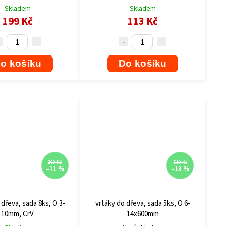
Skladem
Skladem
199 Kč
113 Kč
o košíku
Do košíku
260 Kč
510 Kč
–11 %
–13 %
 dřeva, sada 8ks, O 3-
vrtáky do dřeva, sada 5ks, O 6-
10mm, CrV
14x600mm