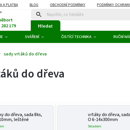
A A PLATBA
BLOG
OBCHODNÍ PODMÍNKY
PODMÍNKY OCHRANY
a:
něbort
1 282 179
Hledat
JE
SVÁŘENÍ
ČISTÍCÍ TECHNIKA
RUČNÍ NÁ
sady vrtáků do dřeva
táků do dřeva
ky do dřeva, sada 8ks,
vrtáky do dřeva, sada
10mm, leštěné
O 6-14x300mm
dem
Skladem