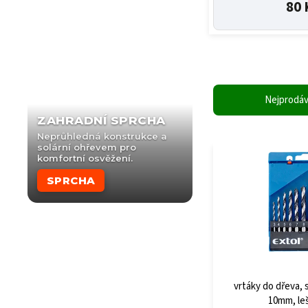
80 
Nejprodáv
ZAHRADNÍ SPRCHA
Neprůhledná konstrukce a
solární ohřevem pro
komfortní osvěžení.
SPRCHA
vrtáky do dřeva, 
10mm, le