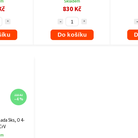
em
Skladem
Kč
830 Kč
šíku
Do košíku
D
210 Kč
–4 %
sada 5ks, O 4-
CrV
em