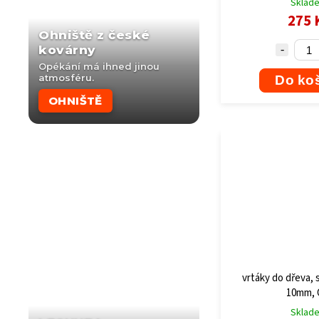
Sklad
275 
Ohniště z české
kovárny
Opékání má ihned jinou
atmosféru.
Do ko
OHNIŠTĚ
vrtáky do dřeva, 
10mm, 
Sklad