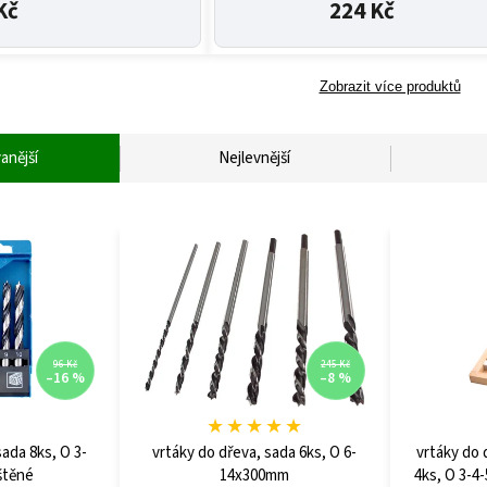
Kč
224 Kč
Zobrazit více produktů
anější
Nejlevnější
96 Kč
245 Kč
–16 %
–8 %
★
★
★
★
★
sada 8ks, O 3-
vrtáky do dřeva, sada 6ks, O 6-
vrtáky do 
štěné
14x300mm
4ks, O 3-4