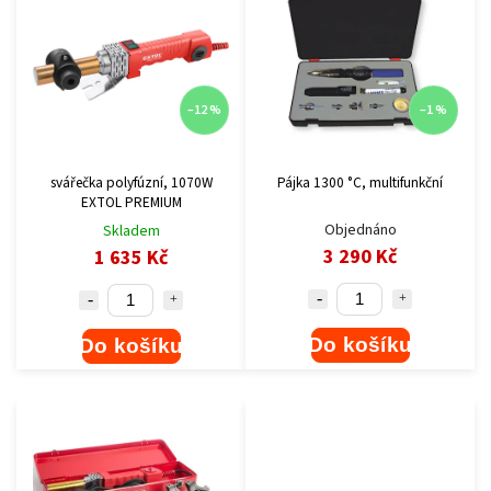
–12 %
–1 %
svářečka polyfúzní, 1070W
Pájka 1300 °C, multifunkční
EXTOL PREMIUM
Objednáno
Skladem
3 290 Kč
1 635 Kč
Do košíku
Do košíku