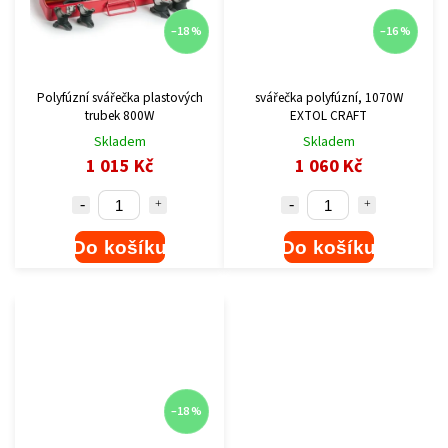
–18 %
–16 %
Polyfúzní svářečka plastových
svářečka polyfúzní, 1070W
trubek 800W
EXTOL CRAFT
Skladem
Skladem
1 015 Kč
1 060 Kč
Do košíku
Do košíku
–18 %