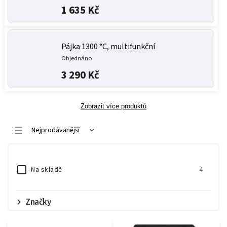
1 635 Kč
Pájka 1300 °C, multifunkční
Objednáno
3 290 Kč
Zobrazit více produktů
Nejprodávanější
Nejlevnější
Nejdražší
Na skladě
4
Abecedně
Značky