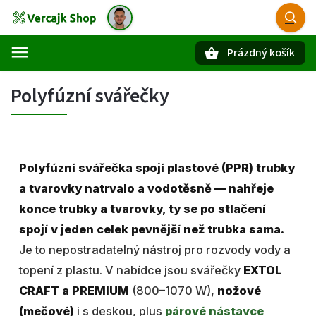
Prázdný košík
Hledat
Polyfúzní svářečky
Polyfúzní svářečka spojí plastové (PPR) trubky
a tvarovky natrvalo a vodotěsně — nahřeje
konce trubky a tvarovky, ty se po stlačení
spojí v jeden celek pevnější než trubka sama.
Je to nepostradatelný nástroj pro rozvody vody a
topení z plastu. V nabídce jsou svářečky
EXTOL
CRAFT a PREMIUM
(800–1070 W),
nožové
(mečové)
i s deskou, plus
párové nástavce