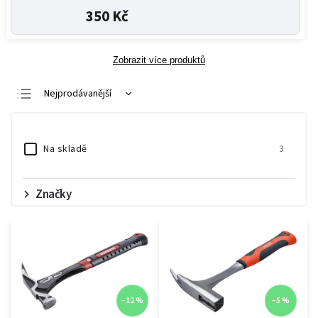
350 Kč
Zobrazit více produktů
Nejprodávanější
Nejlevnější
Nejdražší
Na skladě
3
Abecedně
Značky
–12 %
–5 %