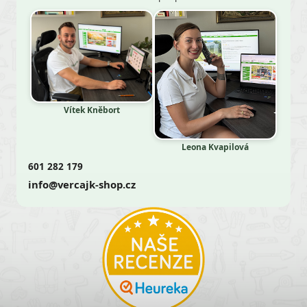
Vítek Kněbort
Leona Kvapilová
601 282 179
info@vercajk-shop.cz