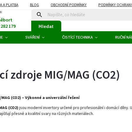
A A PLATBA
BLOG
OBCHODNÍ PODMÍNKY
PODMÍNKY OCHRANY
a:
něbort
1 282 179
Hledat
JE
SVÁŘENÍ
ČISTÍCÍ TECHNIKA
RUČNÍ NÁ
cí zdroje MIG/MAG (CO2)
/MAG (CO2) – Výkonné a univerzální řešení
MAG (CO2)
jsou moderní invertory určené pro profesionální i domácí dílny.
zajišťují přesné a kvalitní svary na různých materiálech.