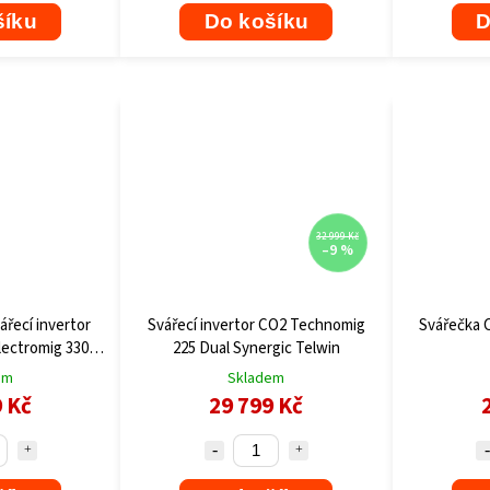
šíku
Do košíku
D
32 999 Kč
–9 %
ářecí invertor
Svářecí invertor CO2 Technomig
Svářečka 
ectromig 330
225 Dual Synergic Telwin
 Telwin
em
Skladem
9 Kč
29 799 Kč