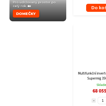
Pro udržovaný prostor po
celý rok. 🏡
Do ko
DOMEČKY
Multifunkční inver
Supermig 350
Sklad
68 05