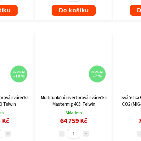
šíku
Do košíku
D
75 999 Kč
69 999 Kč
–10 %
–7 %
torová svářečka
Multifunkční invertorová svářečka
Svářečka 
i Telwin
Mastermig 405i Telwin
CO2 (MIG
em
Skladem
5 Kč
64 759 Kč