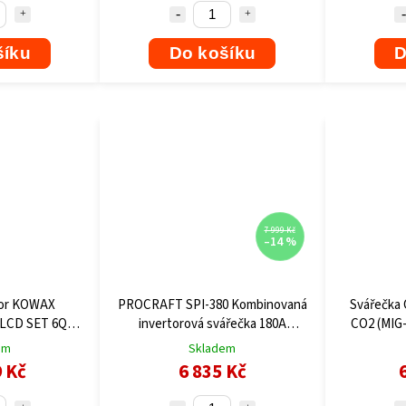
šíku
Do košíku
D
7 999 Kč
–14 %
tor KOWAX
PROCRAFT SPI-380 Kombinovaná
Svářečka 
 LCD SET 6Q
invertorová svářečka 180A
CO2 (MIG
DP_S06Q
MIG/MAG/MMA/FLUX/TIG + DRÁT
Treo
em
Skladem
ZDARMA
9 Kč
6 835 Kč