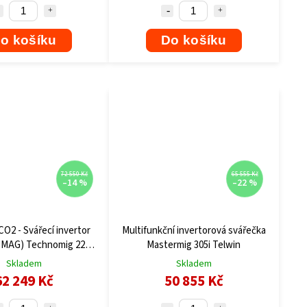
o košíku
Do košíku
72 550 Kč
65 555 Kč
–14 %
–22 %
CO2 - Svářecí invertor
Multifunkční invertorová svářečka
-MAG) Technomig 223
Mastermig 305i Telwin
 Synergic Telwin
Skladem
Skladem
62 249 Kč
50 855 Kč