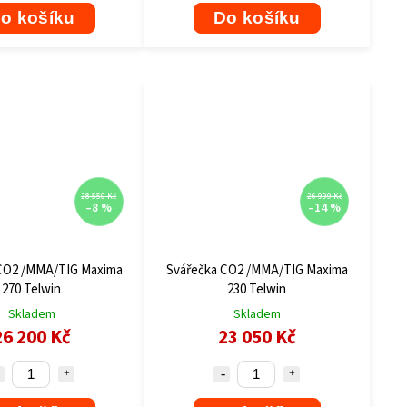
o košíku
Do košíku
28 550 Kč
26 999 Kč
–8 %
–14 %
CO2 /MMA/TIG Maxima
Svářečka CO2 /MMA/TIG Maxima
270 Telwin
230 Telwin
Skladem
Skladem
26 200 Kč
23 050 Kč