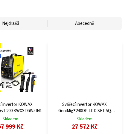
Nejdražší
Abecedně
cí invertor KOWAX
Svářecí invertor KOWAX
5v1 200 KWXSTGW5IN1
GeniMig®240DP LCD SET 5Q
KWXSTGM240DP_S05Q
Skladem
Skladem
67 999 Kč
27 572 Kč