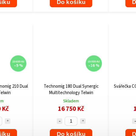
šíku
Do košíku
D
23 699 Kč
19 999 Kč
–9 %
–16 %
nomig 210 Dual
Technomig 180 Dual Synergic
Svářečka C
Telwin
Multitechnology Telwin
em
Skladem
0 Kč
16 750 Kč
šíku
Do košíku
D