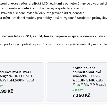
ízení procesu
přes
grafické LCD rozhraní
a paměťové funkce u vybranýc
 nadproudu a přehřátí
pro bezpečný a spolehlivý provoz.
stavení
a snadné ovládání díky integrované řídicí jednotce.
a míru
– základní modely pro hobby použití i výkonné stroje pro průmyslo
tlakovou láhev s CO2, ventil, hořák, separační sprej
a
svářecí kuklu 
oj
podle svých potřeb a posuňte svou práci na vyšší úroveň díky moderním
Kombinovaná
ecí invertor KOWAX
poloautomatická
iMig®240DP LCD SET
svářečka CO2 ST-
KWXSTGM240DP_S05A
WELDING MIG-195
MIG/MAG/MMA 220V 
dem
199 Kč
Skladem
7 350 Kč