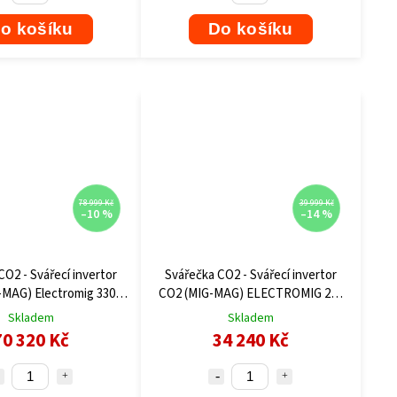
o košíku
Do košíku
78 999 Kč
39 999 Kč
–10 %
–14 %
CO2 - Svářecí invertor
Svářečka CO2 - Svářecí invertor
-MAG) Electromig 330
CO2 (MIG-MAG) ELECTROMIG 220
Wave Telwin
Synergic Telwin
Skladem
Skladem
70 320 Kč
34 240 Kč