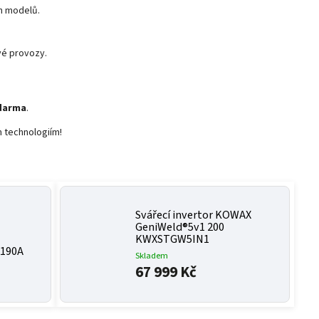
h modelů.
vé provozy.
zdarma
.
 technologiím!
Svářecí invertor KOWAX
GeniWeld®5v1 200
KWXSTGW5IN1
190A
Skladem
67 999 Kč