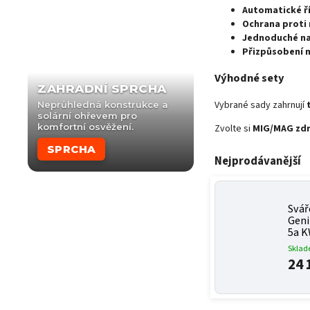
Automatické ř
Ochrana proti
Jednoduché na
Přizpůsobení n
Výhodné sety
ZAHRADNÍ SPRCHA
Vybrané sady zahrnují
Neprůhledná konstrukce a
solární ohřevem pro
komfortní osvěžení.
Zvolte si
MIG/MAG zdr
SPRCHA
Nejprodávanější
Svář
Gen
5a 
Skla
24 