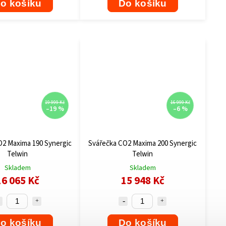
o košíku
Do košíku
19 999 Kč
16 999 Kč
–19 %
–6 %
O2 Maxima 190 Synergic
Svářečka CO2 Maxima 200 Synergic
Telwin
Telwin
Skladem
Skladem
16 065 Kč
15 948 Kč
o košíku
Do košíku