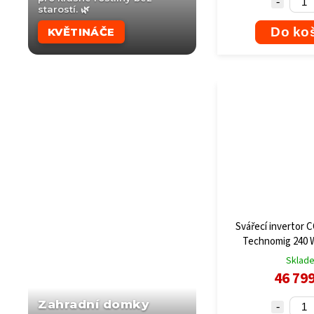
starostí. 🌿
Do ko
KVĚTINÁČE
Svářecí invertor 
Technomig 240 
Sklad
46 79
Zahradní domky