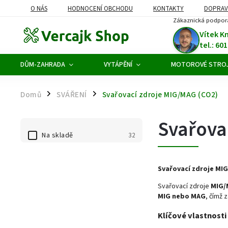
O NÁS
HODNOCENÍ OBCHODU
KONTAKTY
DOPRAV
Zákaznická podpor
ODSTOUPENÍ OD SMLOUVY
Vítek K
tel.: 60
DŮM-ZAHRADA
VYTÁPĚNÍ
MOTOROVÉ STRO
Domů
SVÁŘENÍ
Svařovací zdroje MIG/MAG (CO2)
/
/
Svařova
Na skladě
32
Svařovací zdroje MIG
Svařovací zdroje
MIG/
MIG nebo MAG
, čímž 
Klíčové vlastnosti