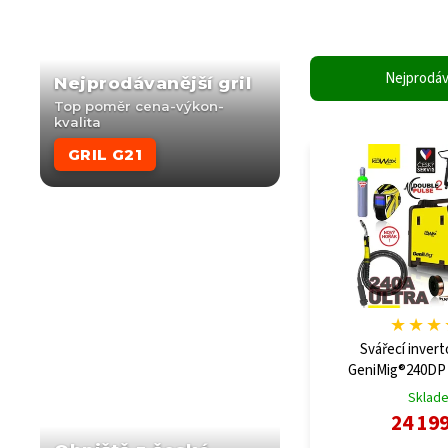
Nejprodáv
Nejprodávanější gril
Top poměr cena-výkon-
kvalita
GRIL G21
★
★
★
Svářecí inver
GeniMig®240DP
KWXSTGM240
Sklad
24 19