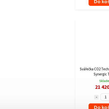
Do ko
Svářečka CO2 Tech
Synergic 
Sklad
21 42
Do ko