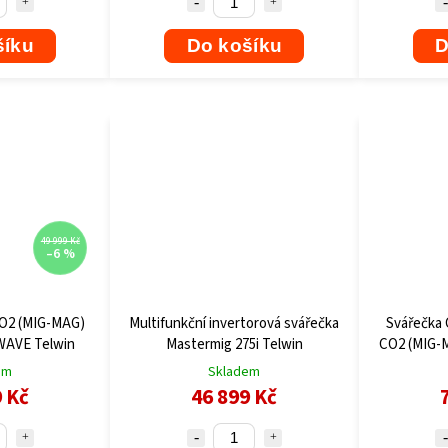
šíku
Do košíku
D
49 999 Kč
–6 %
CO2 (MIG-MAG)
Multifunkční invertorová svářečka
Svářečka 
WAVE Telwin
Mastermig 275i Telwin
CO2 (MIG-
Sy
em
Skladem
9 Kč
46 899 Kč