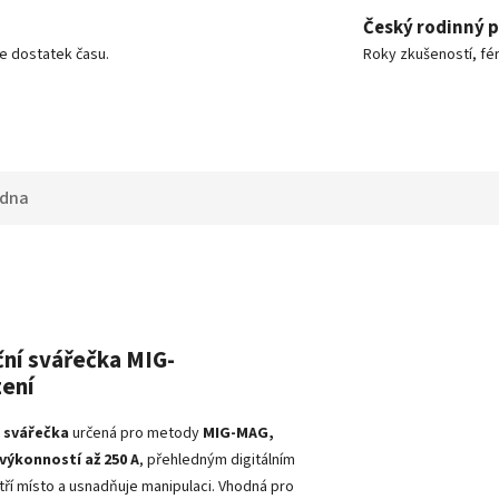
Český rodinný 
e dostatek času.
Roky zkušeností, fér
adna
ční svářečka MIG-
zení
 svářečka
určená pro metody
MIG-MAG,
výkonností až 250 A
, přehledným digitálním
etří místo a usnadňuje manipulaci. Vhodná pro