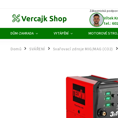
Zákaznická podpor
Vítek K
tel.: 60
DŮM-ZAHRADA
VYTÁPĚNÍ
MOTOROVÉ STRO
Domů
SVÁŘENÍ
Svařovací zdroje MIG/MAG (CO2)
/
/
/