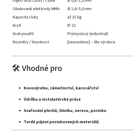
Pájecí drát CuSi3 / CuAl8
Ø 0,8–1,0 mm
Obalované elektrody MMA
Ø 1,6–5,0 mm
Kapacita cívky
až 15 kg
Krytí
IP 22
Druh použití
Průmyslový (industrial)
Rozměry / hmotnost
[neuvedeno] – dle výrobce
🛠️ Vhodné pro
Kovovýrobu, zámečnictví, karosářství
Údržbu a instalatérské práce
Svařování plechů, hliníku, nerezu, pozinku
Tvrdé pájení pozinkovaných materiálů