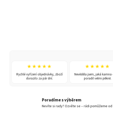
★★★★★
★★★★★
Rychlé vyřízení objednávky, zboží
Nevěděla jsem, jaká kamna — pán
dorazilo za pár dní.
poradil velmi pěkně.
Poradíme s výběrem
Nevíte si rady? Ozvěte se – rádi pomůžeme od v