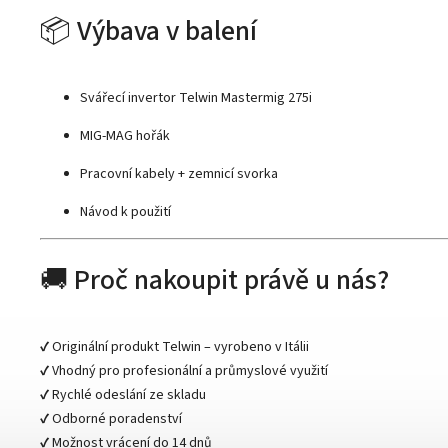
📦 Výbava v balení
Svářecí invertor Telwin Mastermig 275i
MIG-MAG hořák
Pracovní kabely + zemnicí svorka
Návod k použití
🚚 Proč nakoupit právě u nás?
✔️ Originální produkt Telwin – vyrobeno v Itálii
✔️ Vhodný pro profesionální a průmyslové využití
✔️ Rychlé odeslání ze skladu
✔️ Odborné poradenství
✔️ Možnost vrácení do 14 dnů