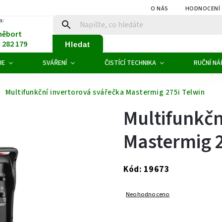
O NÁS
HODNOCENÍ
a:
něbort
1 282 179
Hledat
JE
SVÁŘENÍ
ČISTÍCÍ TECHNIKA
RUČNÍ NÁ
Multifunkční invertorová svářečka Mastermig 275i Telwin
Multifunkčn
Mastermig 2
19673
Kód:
Neohodnoceno