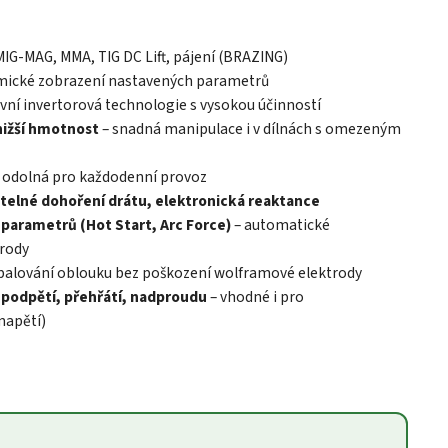
MIG-MAG, MMA, TIG DC Lift, pájení (BRAZING)
mické zobrazení nastavených parametrů
ivní invertorová technologie s vysokou účinností
nižší hmotnost
– snadná manipulace i v dílnách s omezeným
 odolná pro každodenní provoz
itelné dohoření drátu, elektronická reaktance
parametrů (Hot Start, Arc Force)
– automatické
trody
palování oblouku bez poškození wolframové elektrody
 podpětí, přehřátí, nadproudu
– vhodné i pro
napětí)