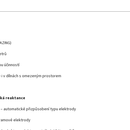
RAZING)
etrů
ou účinností
 i v dílnách s omezeným prostorem
cká reaktance
– automatické přizpůsobení typu elektrody
framové elektrody