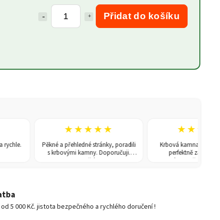
Přidat do košíku
★★★★★
★★★★★
e.
Pěkné a přehledné stránky, poradili
Krbová kamna dorazila na č
s krbovými kamny. Doporučuji.
perfektně zabalená. Vřele
Dušek
doporučuji! Hakl Josef
atba
d 5 000 Kč. jistota bezpečného a rychlého doručení !