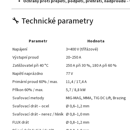
Ochrany proti přepětí, podpětí, přehřátí, nadproudu
– 
🔧 Technické parametry
Parametr
Hodnota
Napájení
3×400 V (třífázové)
Výstupní proud
20–250 A
Zatěžovatel při 40 °C
250 A při 30 %, 180 A při 60 %
Napětí naprázdno
77 V
Primární proud 60% / max.
11,4 / 17,4 A
Příkon 60% / max.
5,7 / 8,8 kW
Svařovací metody
MIG-MAG, MMA, TIG DC Lift, Brazing
Svařovací drát – ocel
Ø 0,6–1,2 mm
Svařovací drát – nerez / hliník
Ø 0,8–1,0 mm
FLUX drát
Ø 0,8–1,2 mm