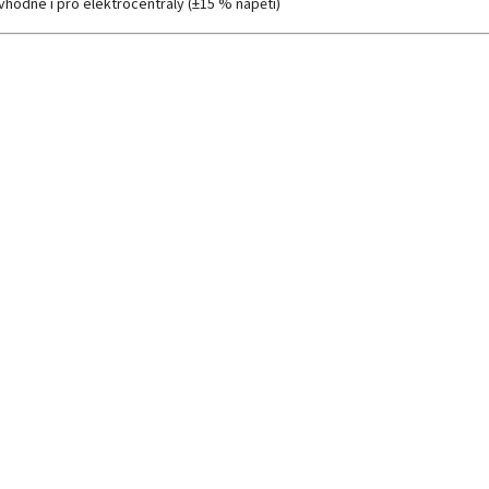
vhodné i pro elektrocentrály (±15 % napětí)