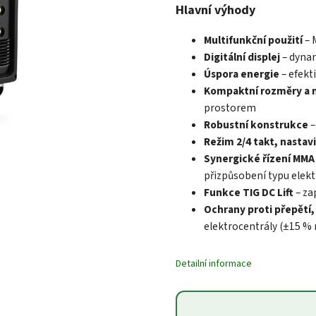
Hlavní výhody
Multifunkční použití
– 
Digitální displej
– dyna
Úspora energie
– efekt
Kompaktní rozměry a 
prostorem
Robustní konstrukce
–
Režim 2/4 takt, nastav
Synergické řízení MMA 
přizpůsobení typu elek
Funkce TIG DC Lift
– za
Ochrany proti přepětí,
elektrocentrály (±15 % 
Detailní informace