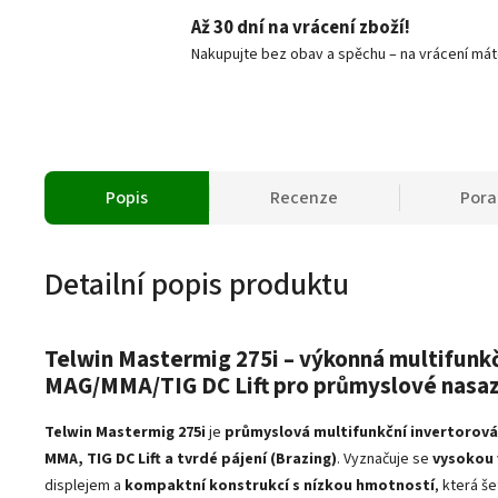
Až 30 dní na vrácení zboží!
Nakupujte bez obav a spěchu – na vrácení mát
Popis
Recenze
Por
Detailní popis produktu
Telwin Mastermig 275i – výkonná multifunk
MAG/MMA/TIG DC Lift pro průmyslové nasa
Telwin Mastermig 275i
je
průmyslová multifunkční invertorová
MMA, TIG DC Lift a tvrdé pájení (Brazing)
. Vyznačuje se
vysokou 
displejem a
kompaktní konstrukcí s nízkou hmotností
, která š