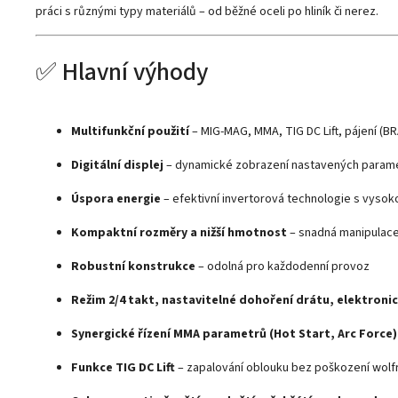
práci s různými typy materiálů – od běžné oceli po hliník či nerez.
✅ Hlavní výhody
Multifunkční použití
– MIG-MAG, MMA, TIG DC Lift, pájení (B
Digitální displej
– dynamické zobrazení nastavených param
Úspora energie
– efektivní invertorová technologie s vysok
Kompaktní rozměry a nižší hmotnost
– snadná manipulace
Robustní konstrukce
– odolná pro každodenní provoz
Režim 2/4 takt, nastavitelné dohoření drátu, elektroni
Synergické řízení MMA parametrů (Hot Start, Arc Force)
Funkce TIG DC Lift
– zapalování oblouku bez poškození wol