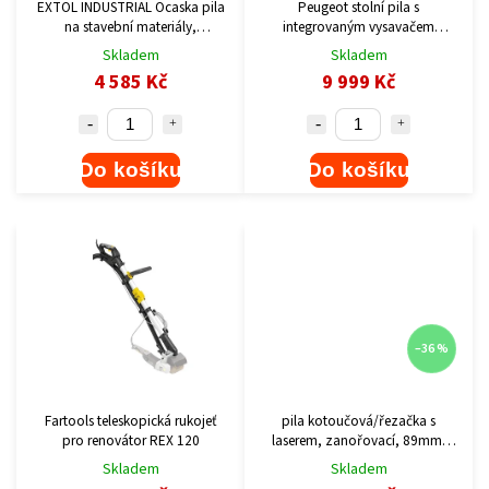
EXTOL INDUSTRIAL Ocaska pila
Peugeot stolní pila s
na stavební materiály,
integrovaným vysavačem
porobeton, cihla, 1700W,
165ASP 132006
Skladem
Skladem
"aligátor"
4 585 Kč
9 999 Kč
Do košíku
Do košíku
–36 %
Fartools teleskopická rukojeť
pila kotoučová/řezačka s
pro renovátor REX 120
laserem, zanořovací, 89mm,
705W
Skladem
Skladem