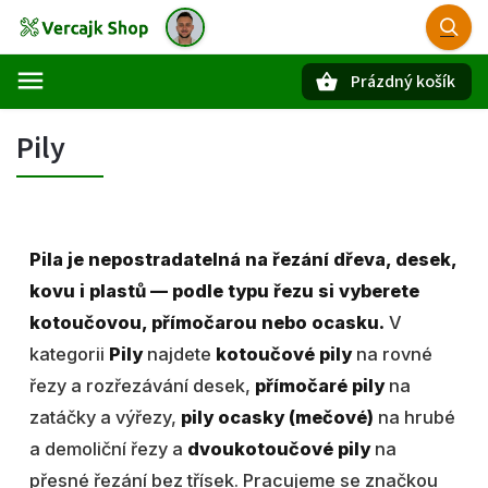
Prázdný košík
Hledat
Pily
Pila je nepostradatelná na řezání dřeva, desek,
kovu i plastů — podle typu řezu si vyberete
kotoučovou, přímočarou nebo ocasku.
V
kategorii
Pily
najdete
kotoučové pily
na rovné
řezy a rozřezávání desek,
přímočaré pily
na
zatáčky a výřezy,
pily ocasky (mečové)
na hrubé
a demoliční řezy a
dvoukotoučové pily
na
přesné řezání bez třísek. Pracujeme se značkou