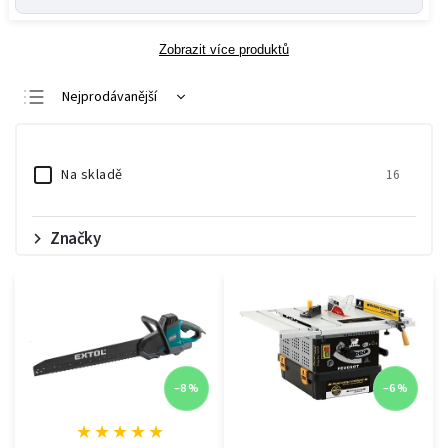
Zobrazit více produktů
Nejprodávanější
Nejlevnější
Nejdražší
Na skladě
16
Abecedně
Značky
–8 %
–6 %
★
★
★
★
★