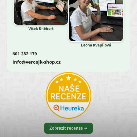
Vítek Kněbort
Leona Kvapilová
601 282 179
info@vercajk-shop.cz
Zobrazit recenze →