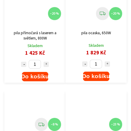
–20 %
–20 %
pila přímočará s laserem a
pila ocaska, 650W
světlem, 800W
Skladem
Skladem
1 829 Kč
1 425 Kč
Do košíku
Do košíku
–8 %
–23 %