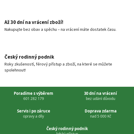
Až 30 dní na vrácení zboží!
Nakupujte bez obav a spěchu – na vrácení máte dostatek času.
Český rodinný podnik
Roky zkušeností, férový přístup a zboží, na které se můžete
spolehnout!
Poradíme s výběrem
30 dní na vrácení
601 282 179
bez udání důvodu
Servis i po záruce
Doprava zdarma
opravy a díly
nad 5 000 Kč
Český rodinný podnik
lidský přístup