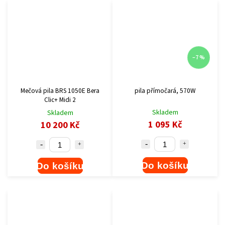
–7 %
Mečová pila BRS 1050E Bera
pila přímočará, 570W
Clic+ Midi 2
Skladem
Skladem
1 095 Kč
10 200 Kč
Do košíku
Do košíku