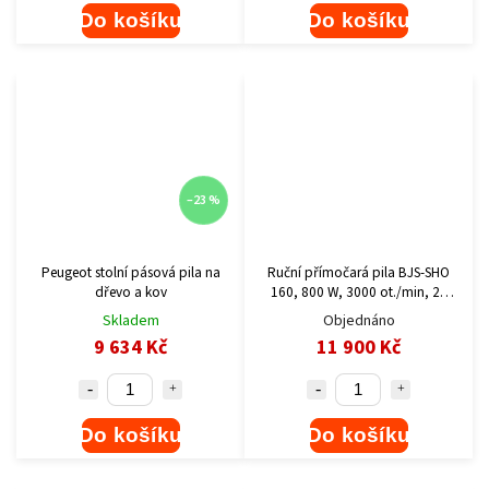
Do košíku
Do košíku
–23 %
Peugeot stolní pásová pila na
Ruční přímočará pila BJS-SHO
dřevo a kov
160, 800 W, 3000 ot./min, 26
mm
Skladem
Objednáno
9 634 Kč
11 900 Kč
Do košíku
Do košíku