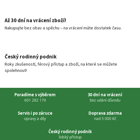
Až 30 dní na vrácení zboží!
Nakupujte bez obav a spěchu – na vrácení máte dostatek času.
Český rodinný podnik
Roky zkušeností, férový přístup a zboží, na které se můžete
spolehnout!
Poradíme s výběrem
30 dní na vrácení
601 282 179
bez udání důvodu
Servis i po záruce
Doprava zdarma
opravy a díly
nad 5 000 Kč
Český rodinný podnik
lidský přístup