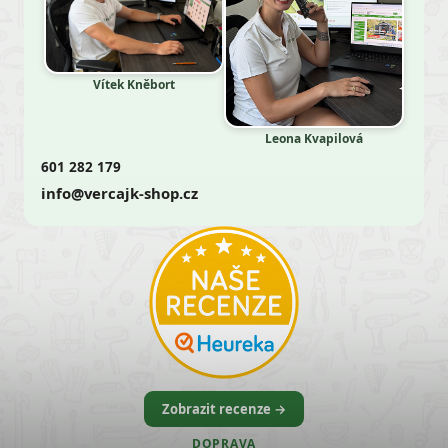
Vítek Kněbort
Leona Kvapilová
601 282 179
info@vercajk-shop.cz
Zobrazit recenze →
DOPRAVA