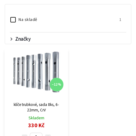
Nejlevnější
Nejdražší
Na skladě
1
Abecedně
Značky
–12 %
klíče trubkové, sada 8ks, 6-
22mm, CrV
Skladem
330 Kč