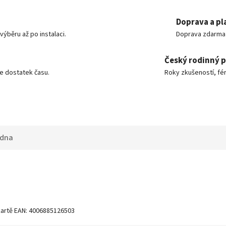
Doprava a pl
ýběru až po instalaci.
Doprava zdarma o
Český rodinný 
e dostatek času.
Roky zkušeností, fér
adna
 kartě EAN: 4006885126503