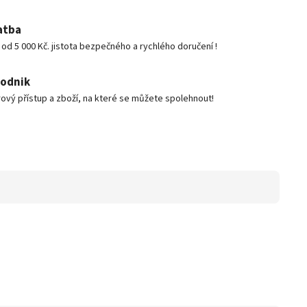
atba
d 5 000 Kč. jistota bezpečného a rychlého doručení !
podnik
ový přístup a zboží, na které se můžete spolehnout!