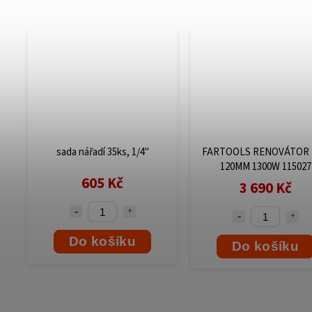
sada nářadí 35ks, 1/4"
FARTOOLS RENOVÁTOR 
120MM 1300W 115027
605 Kč
3 690 Kč
Do košíku
Do košíku