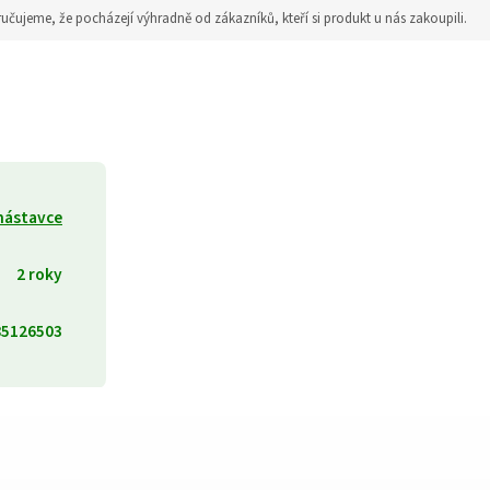
jeme, že pocházejí výhradně od zákazníků, kteří si produkt u nás zakoupili.
 nástavce
2 roky
85126503