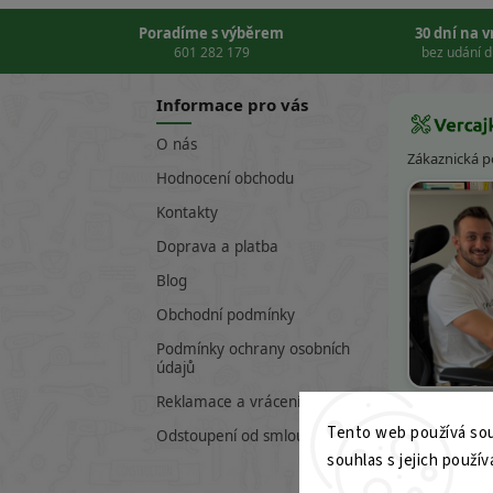
Poradíme s výběrem
30 dní na 
601 282 179
bez udání 
Informace pro vás
O nás
Zákaznická 
Hodnocení obchodu
Kontakty
Doprava a platba
Blog
Obchodní podmínky
Podmínky ochrany osobních
údajů
Víte
Reklamace a vrácení zboží
Tento web používá sou
601 282 17
Odstoupení od smlouvy
souhlas s jejich použív
info@verc