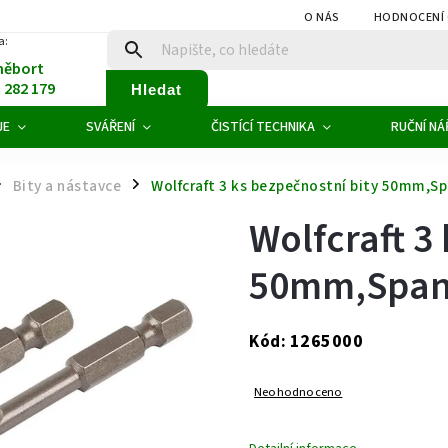
O NÁS
HODNOCENÍ
a:
něbort
1 282 179
Hledat
JE
SVÁŘENÍ
ČISTÍCÍ TECHNIKA
RUČNÍ NÁ
Bity a nástavce
Wolfcraft 3 ks bezpečnostní bity 50mm,Sp
/
Wolfcraft 3
50mm,Spann
1265000
Kód:
Neohodnoceno