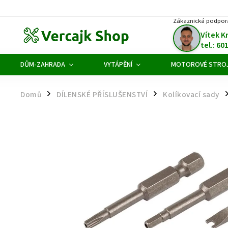
Zákaznická podpor
Vítek K
tel.: 60
DŮM-ZAHRADA
VYTÁPĚNÍ
MOTOROVÉ STRO
Domů
DÍLENSKÉ PŘÍSLUŠENSTVÍ
Kolíkovací sady
/
/
/