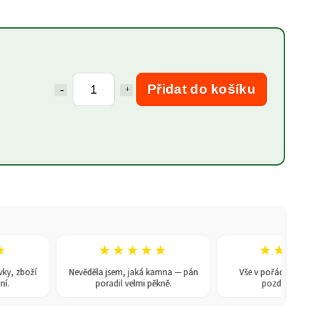
Přidat do košíku
★★★★★
★★★★
 zboží
Nevěděla jsem, jaká kamna — pán
Vše v pořádku, doporuč
poradil velmi pěkně.
pozdravem René