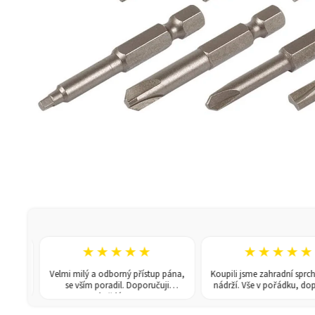
★★★★★
★★★★★
.
Velmi milý a odborný přístup pána,
Koupili jsme zahradní sprchu se
ží.
se vším poradil. Doporučuji
nádrží. Vše v pořádku, doporu
každému!