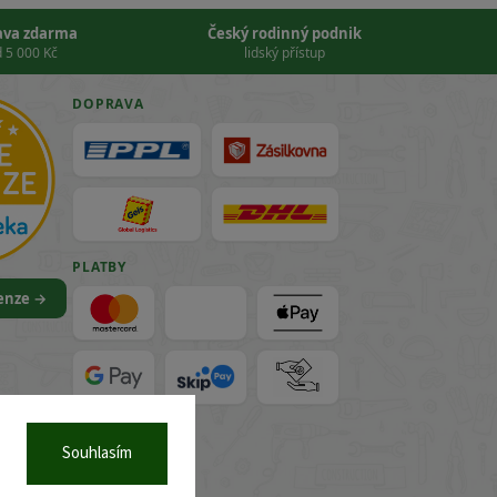
ava zdarma
Český rodinný podnik
 5 000 Kč
lidský přístup
DOPRAVA
PLATBY
cenze →
VISA
Souhlasím