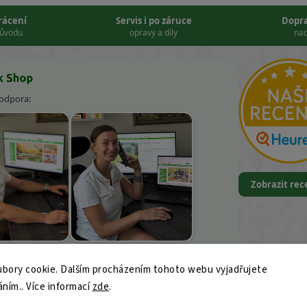
vrácení
Servis i po záruce
Dopr
důvodu
opravy a díly
nad
podpora:
Zobrazit re
k Kněbort
Leona Kvapilová
bory cookie. Dalším procházením tohoto webu vyjadřujete
9
áním.. Více informací
zde
.
ajk-shop.cz