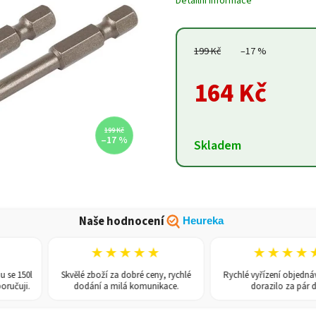
Detailní informace
199 Kč
–17 %
164 Kč
199 Kč
–17 %
Skladem
Naše hodnocení
Heureka
★★★★★
★★★★★
 150l
Skvělé zboží za dobré ceny, rychlé
Rychlé vyřízení objednávky,
čuji.
dodání a milá komunikace.
dorazilo za pár dní.