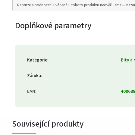
Recenze a hodnocení uváděná u tohoto produktu neověřujeme — nezaruču
Doplňkové parametry
Kategorie
:
Bity a
Záruka
:
EAN
:
40068
Související produkty