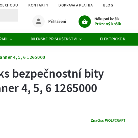
 OBCHODU
KONTAKTY
DOPRAVA A PLATBA
BLOG
OBCHOD
Nákupní košík
Přihlášení
Prázdný košík
ŘADÍ
DÍLENSKÉ PŘÍSLUŠENSTVÍ
ELEKTRICKÉ NÁŘADÍ
anner 4, 5, 6 1265000
 ks bezpečnostní bity
er 4, 5, 6 1265000
Značka:
WOLFCRAFT