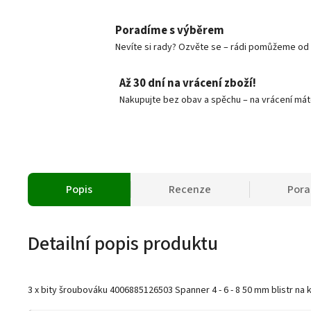
Poradíme s výběrem
Nevíte si rady? Ozvěte se – rádi pomůžeme od v
Až 30 dní na vrácení zboží!
Nakupujte bez obav a spěchu – na vrácení mát
Popis
Recenze
Por
Detailní popis produktu
3 x bity šroubováku 4006885126503 Spanner 4 - 6 - 8 50 mm blistr na