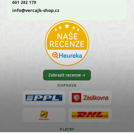
601 282 179
info@vercajk-shop.cz
Zobrazit recenze →
DOPRAVA
PLATBY