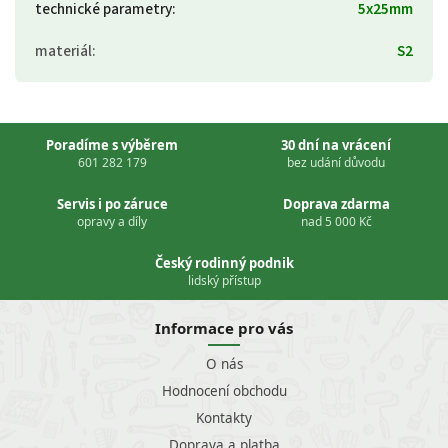
technické parametry
:
5x25mm
materiál
:
S2
Poradíme s výběrem
30 dní na vrácení
601 282 179
bez udání důvodu
Servis i po záruce
Doprava zdarma
opravy a díly
nad 5 000 Kč
Český rodinný podnik
lidský přístup
Informace pro vás
O nás
Hodnocení obchodu
Kontakty
Doprava a platba