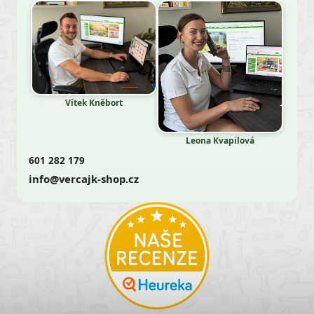
Vítek Kněbort
Leona Kvapilová
601 282 179
info@vercajk-shop.cz