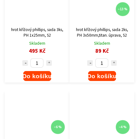
–13 %
hrot křížový phillips, sada 3ks,
hrot křížový phillips, sada 2ks,
PH 1x25mm, S2
PH 3x50mm,titan. úprava, S2
Skladem
Skladem
495 Kč
89 Kč
Do košíku
Do košíku
–6 %
–4 %