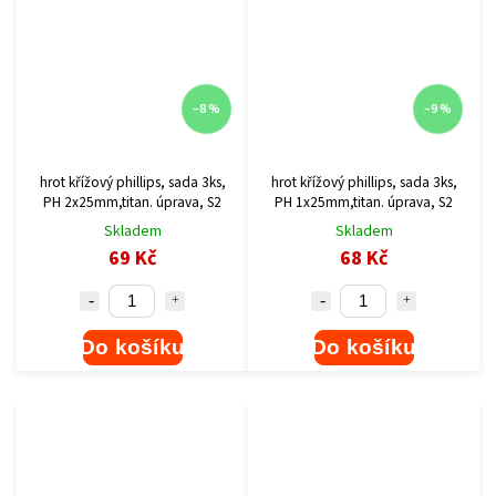
–8 %
–9 %
hrot křížový phillips, sada 3ks,
hrot křížový phillips, sada 3ks,
PH 2x25mm,titan. úprava, S2
PH 1x25mm,titan. úprava, S2
Skladem
Skladem
69 Kč
68 Kč
Do košíku
Do košíku