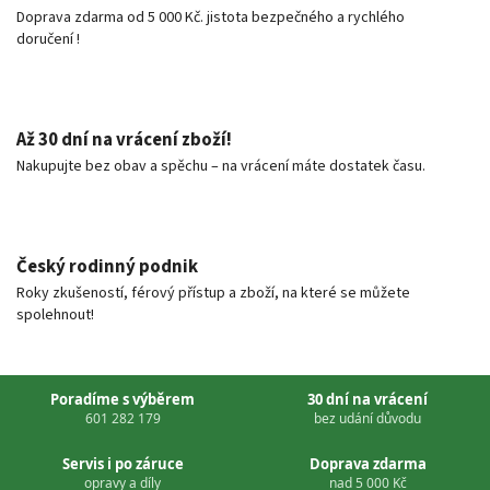
Doprava zdarma od 5 000 Kč. jistota bezpečného a rychlého
doručení !
Až 30 dní na vrácení zboží!
Nakupujte bez obav a spěchu – na vrácení máte dostatek času.
Český rodinný podnik
Roky zkušeností, férový přístup a zboží, na které se můžete
spolehnout!
Poradíme s výběrem
30 dní na vrácení
601 282 179
bez udání důvodu
Servis i po záruce
Doprava zdarma
opravy a díly
nad 5 000 Kč