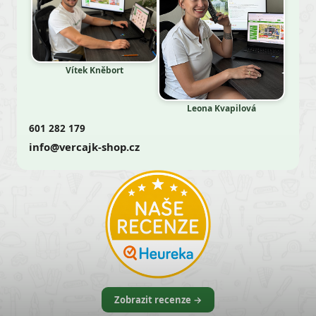
Vítek Kněbort
Leona Kvapilová
601 282 179
info@vercajk-shop.cz
Zobrazit recenze →