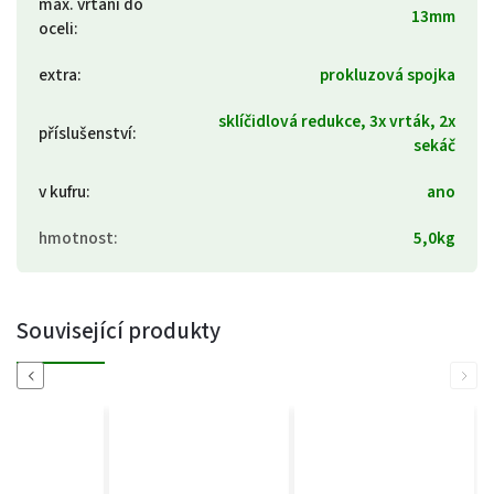
max. vrtání do
13mm
oceli
:
extra
:
prokluzová spojka
sklíčidlová redukce, 3x vrták, 2x
příslušenství
:
sekáč
v kufru
:
ano
hmotnost
:
5,0kg
Související produkty
Previous
Next