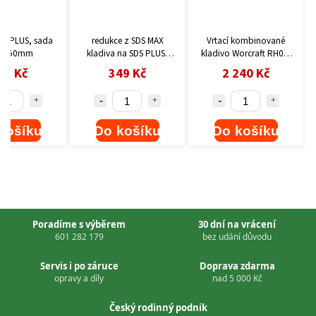
DS PLUS, sada
redukce z SDS MAX
Vrtací kombinované
, 250mm
kladiva na SDS PLUS,
kladivo Worcraft RH09-
225mm
26C SDS plus 820W s
05 Kč
349 Kč
2 240 Kč
vyměnitelnou hlavou
113387
košíku
Do košíku
Do košíku
Poradíme s výběrem
30 dní na vrácení
601 282 179
bez udání důvodu
Servis i po záruce
Doprava zdarma
opravy a díly
nad 5 000 Kč
Český rodinný podnik