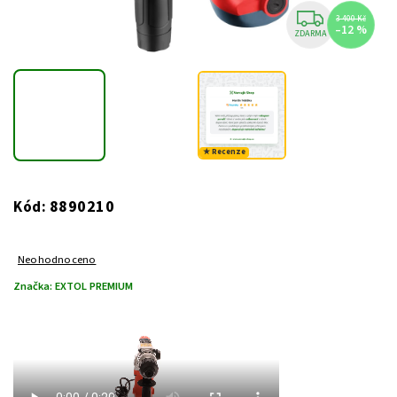
3 400 Kč
–12 %
ZDARMA
★ Recenze
8890210
Kód:
Neohodnoceno
Značka:
EXTOL PREMIUM