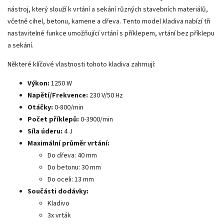
nástroj, který slouží k vrtání a sekání různých stavebních materiálů,
včetně cihel, betonu, kamene a dřeva. Tento model kladiva nabízí tři
nastavitelné funkce umožňující vrtání s příklepem, vrtání bez příklepu
a sekání.
Některé klíčové vlastnosti tohoto kladiva zahrnují:
Výkon:
1250 W
Napětí/Frekvence:
230 V/50 Hz
Otáčky:
0-800/min
Počet příklepů:
0-3900/min
Síla úderu:
4 J
Maximální průměr vrtání:
Do dřeva: 40 mm
Do betonu: 30 mm
Do oceli: 13 mm
Součásti dodávky:
Kladivo
3x vrták