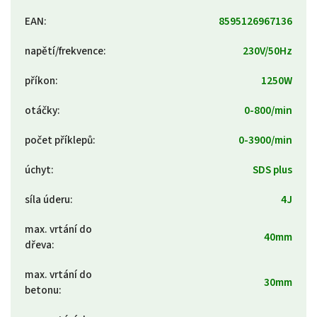
EAN
:
8595126967136
napětí/frekvence
:
230V/50Hz
příkon
:
1250W
otáčky
:
0-800/min
počet příklepů
:
0-3900/min
úchyt
:
SDS plus
síla úderu
:
4J
max. vrtání do
40mm
dřeva
:
max. vrtání do
30mm
betonu
: