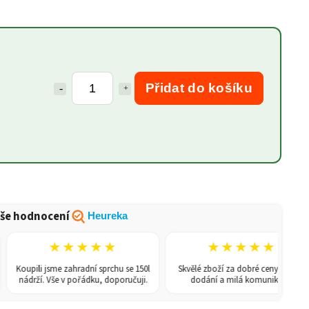
Přidat do košíku
še hodnocení
Heureka
★★★★★
★★★★★
Koupili jsme zahradní sprchu se 150l
Skvělé zboží za dobré ceny, rychlé
nádrží. Vše v pořádku, doporučuji.
dodání a milá komunikace.