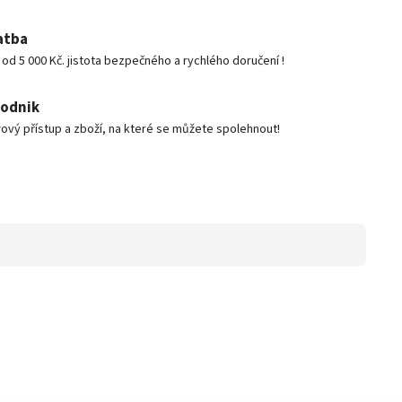
atba
d 5 000 Kč. jistota bezpečného a rychlého doručení !
podnik
ový přístup a zboží, na které se můžete spolehnout!