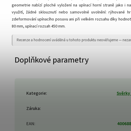
geometrie nabízí ploché vyložení na upínací horní straně jako i na
využití, žádné sklouznutí nebo samovolné uvolnění: rýhované h
zdeformování upínacího posuvu ani při velkém rozsahu díky hodno
80 mm, upínací rozsah 450 mm.
Recenze a hodnocení uváděná u tohoto produktu neověřujeme — nezaruču
Doplňkové parametry
Kategorie
:
Svěrky
Záruka
:
EAN
:
40068