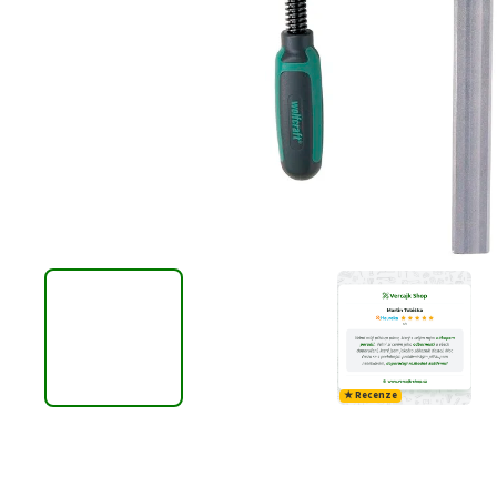
★ Recenze
D