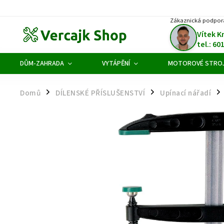
Zákaznická podpor
Vítek K
tel.: 60
DŮM-ZAHRADA
VYTÁPĚNÍ
MOTOROVÉ STRO
Domů
DÍLENSKÉ PŘÍSLUŠENSTVÍ
Upínací nářadí
/
/
/