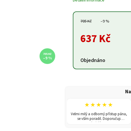
Detailní informace
705 Kč
–9 %
637 Kč
705 Kč
–9 %
Objednáno
Na
★★★★★
★★★★★
V obchodě jsem koupila skleník.
Velmi milý a odborný přístup pána,
odání rychlé a poradili i s montáží.
se vším poradil. Doporučuji
Doporučuji!
každému!