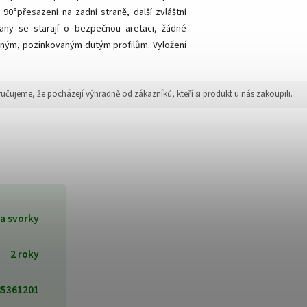
 90°přesazení na zadní straně, další zvláštní
rany se starají o bezpečnou aretaci, žádné
tným, pozinkovaným dutým profilům. Vyložení
jeme, že pocházejí výhradně od zákazníků, kteří si produkt u nás zakoupili.
 a svorky
2 roky
85361201