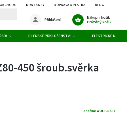
 OBCHODU
KONTAKTY
DOPRAVA A PLATBA
BLOG
OBCHOD
Nákupní košík
Přihlášení
Prázdný košík
ŘADÍ
DÍLENSKÉ PŘÍSLUŠENSTVÍ
ELEKTRICKÉ NÁŘADÍ
Z80-450 šroub.svěrka
Značka:
WOLFCRAFT