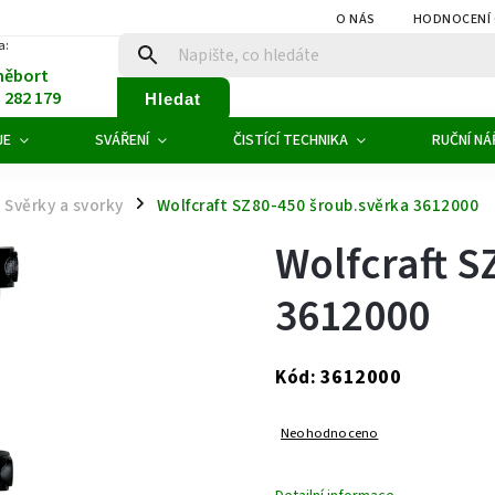
O NÁS
HODNOCENÍ
a:
něbort
1 282 179
Hledat
JE
SVÁŘENÍ
ČISTÍCÍ TECHNIKA
RUČNÍ NÁ
Svěrky a svorky
Wolfcraft SZ80-450 šroub.svěrka 3612000
/
Wolfcraft S
3612000
3612000
Kód:
Neohodnoceno