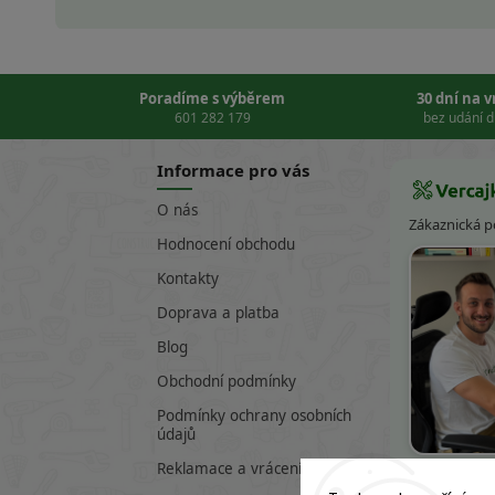
Poradíme s výběrem
30 dní na 
601 282 179
bez udání 
Informace pro vás
O nás
Zákaznická 
Hodnocení obchodu
Kontakty
Doprava a platba
Blog
Obchodní podmínky
Podmínky ochrany osobních
údajů
Víte
Reklamace a vrácení zboží