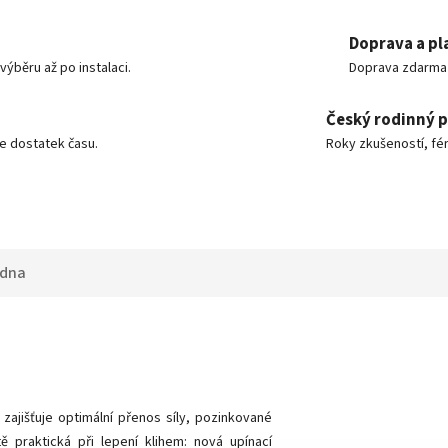
Doprava a pl
ýběru až po instalaci.
Doprava zdarma o
Český rodinný 
e dostatek času.
Roky zkušeností, fér
adna
jišťuje optimální přenos síly, pozinkované
 praktická při lepení klihem: nová upínací