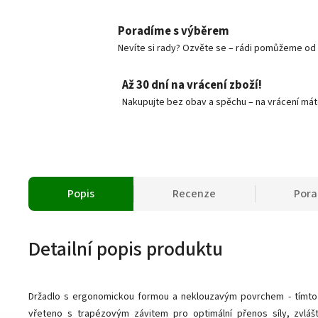
Poradíme s výběrem
Nevíte si rady? Ozvěte se – rádi pomůžeme od v
Až 30 dní na vrácení zboží!
Nakupujte bez obav a spěchu – na vrácení mát
Popis
Recenze
Por
Detailní popis produktu
Držadlo s ergonomickou formou a neklouzavým povrchem - tímto za
vřeteno s trapézovým závitem pro optimální přenos síly, zvláště