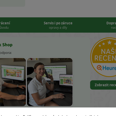
vrácení
Servis i po záruce
Dopr
důvodu
opravy a díly
nad
podpora:
Zobrazit re
k Kněbort
Leona Kvapilová