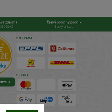
ava zdarma
Český rodinný podnik
 5 000 Kč
lidský přístup
DOPRAVA
PLATBY
cenze →
VISA