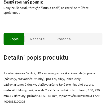
Český rodinný podnik
Roky zkušeností, férový přístup a zboží, na které se můžete
spolehnout!
Popis
Recenze
Poradna
Detailní popis produktu
1 sada děrovek 5-dílná, HM - sypaná, pro veškeré instalační práce
(zásuvky, rozvaděče, trubky), pro zdi, cihly, lehké cihly,
sádrokartonové desky, dlažby, určeno také pro hluboké otvory,
materiál: HM - sypaná, obsah: 2 x středicí vrták z tvrdokovu, 140, 220
mm 3 x děrovky, průměr 33, 53, 68 mm, v plastovém kufru maxi. EAN :
4006885100305