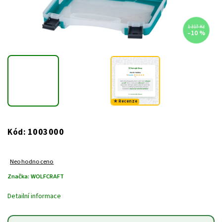
1 317 Kč
–10 %
★ Recenze
1003000
Kód:
Neohodnoceno
Značka:
WOLFCRAFT
Detailní informace