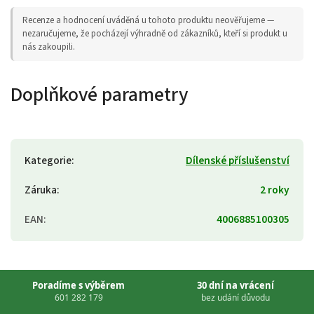
Recenze a hodnocení uváděná u tohoto produktu neověřujeme —
nezaručujeme, že pocházejí výhradně od zákazníků, kteří si produkt u
nás zakoupili.
Doplňkové parametry
Kategorie
:
Dílenské příslušenství
Záruka
:
2 roky
EAN
:
4006885100305
Poradíme s výběrem
30 dní na vrácení
601 282 179
bez udání důvodu