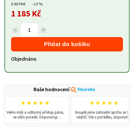
1 317 Kč
–10 %
1 185 Kč
Přidat do košíku
Objednáno
Naše hodnocení
Heureka
★★★★★
★★★★★
Velmi milý a odborný přístup pána,
Koupili jsme zahradní sprchu se 150l
se vším poradil. Doporučuji
nádrží. Vše v pořádku, doporučuji.
každému!