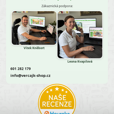
Zákaznická podpora:
Vítek Kněbort
Leona Kvapilová
601 282 179
info@vercajk-shop.cz