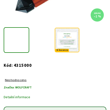
155 Kč
–1 %
★ Recenze
4315000
Kód:
Neohodnoceno
Značka:
WOLFCRAFT
Detailní informace