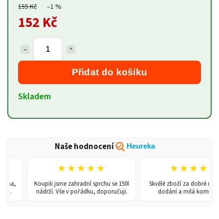
155 Kč
–1 %
152 Kč
Přidat do košíku
Skladem
Naše hodnocení
Heureka
★★★★★
★★★★★
pána,
Koupili jsme zahradní sprchu se 150l
Skvělé zboží za dobré ceny, 
i
nádrží. Vše v pořádku, doporučuji.
dodání a milá komunika