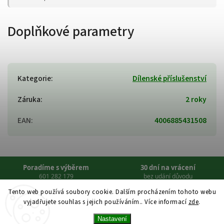
Doplňkové parametry
Kategorie
:
Dílenské příslušenství
Záruka
:
2 roky
EAN
:
4006885431508
Poradíme s výběrem
30 dní na vrácení
601 282 179
bez udání důvodu
Tento web používá soubory cookie. Dalším procházením tohoto webu
Servis i po záruce
Doprava zdarma
vyjadřujete souhlas s jejich používáním.. Více informací
zde
.
opravy a díly
nad 5 000 Kč
Nastavení