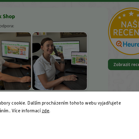
podpora:
Zobrazit re
k Kněbort
Leona Kvapilová
bory cookie. Dalším procházením tohoto webu vyjadřujete
9
áním.. Více informací
ajk-shop.cz
zde
.
© 2026 Vercajk Shop — Profi dílenské nářadí