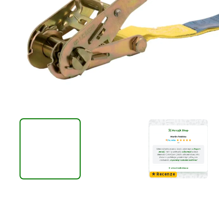
★ Recenze
Do