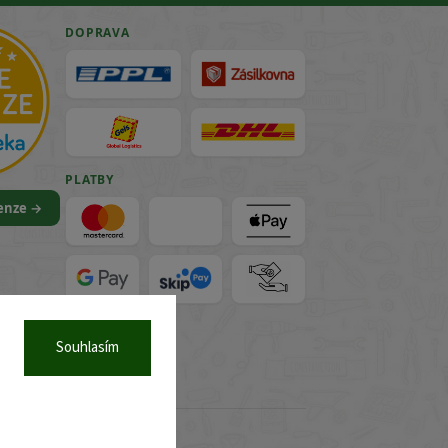
DOPRAVA
PLATBY
cenze →
VISA
Souhlasím