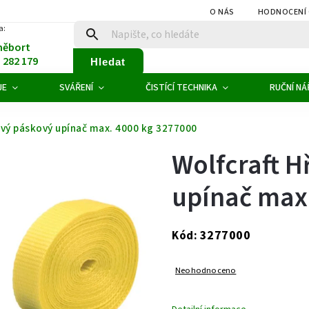
O NÁS
HODNOCENÍ
a:
něbort
1 282 179
Hledat
JE
SVÁŘENÍ
ČISTÍCÍ TECHNIKA
RUČNÍ NÁ
vý páskový upínač max. 4000 kg 3277000
Wolfcraft 
upínač max
3277000
Kód:
Neohodnoceno