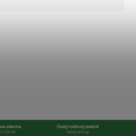
ava zdarma
Český rodinný podnik
 5 000 Kč
lidský přístup