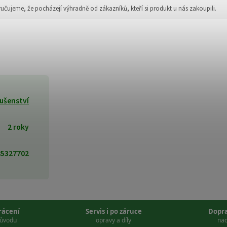
jeme, že pocházejí výhradně od zákazníků, kteří si produkt u nás zakoupili.
lušenství
2 roky
85327702
vrácení
Servis i po záruce
Dopr
důvodu
opravy a díly
nad