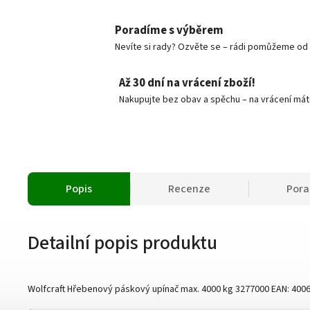
Poradíme s výběrem
Nevíte si rady? Ozvěte se – rádi pomůžeme od v
Až 30 dní na vrácení zboží!
Nakupujte bez obav a spěchu – na vrácení mát
Popis
Recenze
Por
Detailní popis produktu
Wolfcraft Hřebenový páskový upínač max. 4000 kg 3277000 EAN: 4006