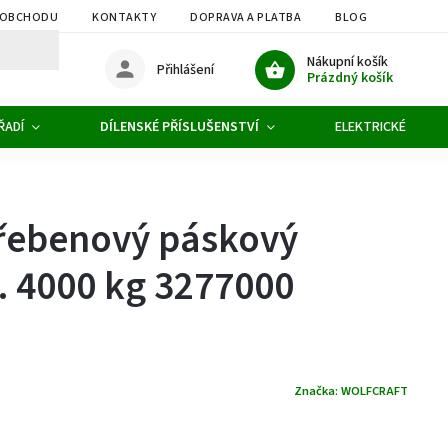
 OBCHODU
KONTAKTY
DOPRAVA A PLATBA
BLOG
OBCHOD
Nákupní košík
Přihlášení
Prázdný košík
ŘADÍ
DÍLENSKÉ PŘÍSLUŠENSTVÍ
ELEKTRICKÉ NÁŘAD
Hřebenový páskový
. 4000 kg 3277000
Značka:
WOLFCRAFT