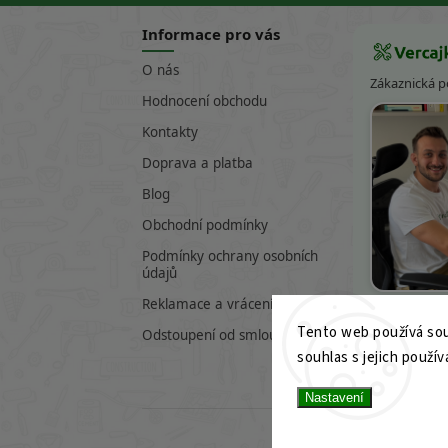
Informace pro vás
O nás
Zákaznická 
Hodnocení obchodu
Kontakty
Doprava a platba
Blog
Obchodní podmínky
Podmínky ochrany osobních
údajů
Víte
Reklamace a vrácení zboží
Tento web používá sou
601 282 17
Odstoupení od smlouvy
souhlas s jejich použív
info@verc
Nastavení