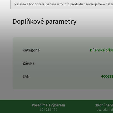
Recenze a hodnocení uváděná u tohoto produktu neověřujeme — nezaruču
Doplňkové parametry
Kategorie
:
Dílenské přís
Záruka
:
EAN
:
40068
Poradíme s výběrem
30 dní na 
601 282 179
bez udání 