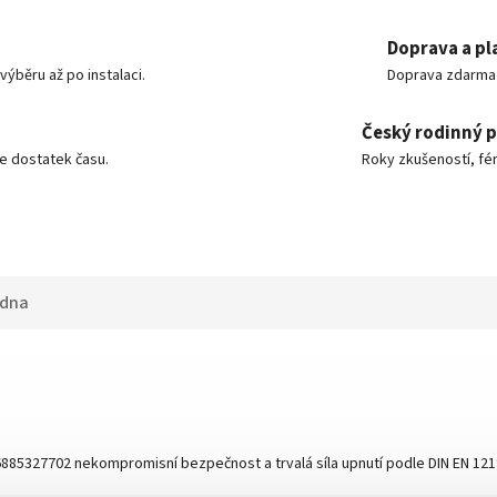
Doprava a pl
ýběru až po instalaci.
Doprava zdarma o
Český rodinný 
e dostatek času.
Roky zkušeností, fér
adna
885327702 nekompromisní bezpečnost a trvalá síla upnutí podle DIN EN 121