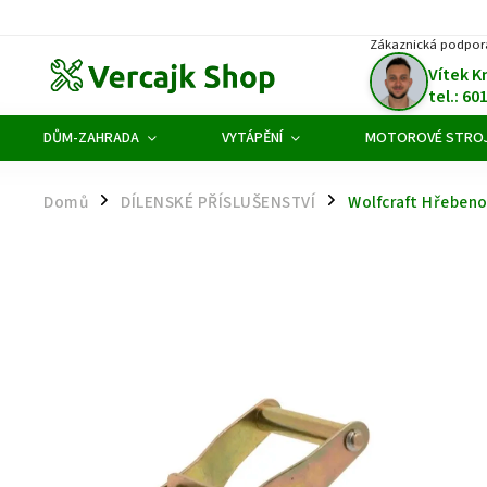
Zákaznická podpor
Vítek K
tel.: 60
DŮM-ZAHRADA
VYTÁPĚNÍ
MOTOROVÉ STRO
Domů
DÍLENSKÉ PŘÍSLUŠENSTVÍ
Wolfcraft Hřebeno
/
/