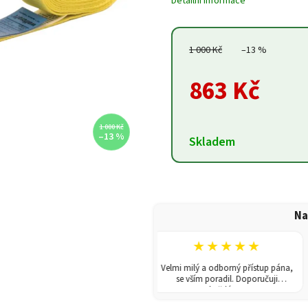
Detailní informace
1 000 Kč
–13 %
863 Kč
1 000 Kč
–13 %
Skladem
Na
★★★★★
★★★★★
V obchodě jsem koupila skleník.
Velmi milý a odborný přístup pána,
dání rychlé a poradili i s montáží.
se vším poradil. Doporučuji
Doporučuji!
každému!