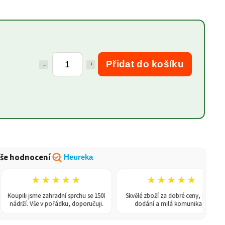
Přidat do košíku
še hodnocení
Heureka
★★★★★
★★★★★
Koupili jsme zahradní sprchu se 150l
Skvělé zboží za dobré ceny, rychlé
nádrží. Vše v pořádku, doporučuji.
dodání a milá komunikace.