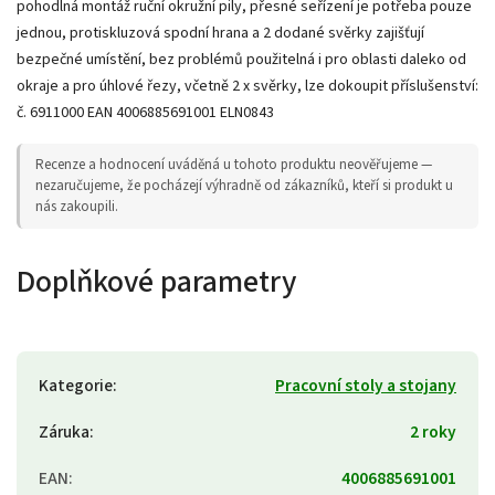
pohodlná montáž ruční okružní pily, přesné seřízení je potřeba pouze
jednou, protiskluzová spodní hrana a 2 dodané svěrky zajišťují
bezpečné umístění, bez problémů použitelná i pro oblasti daleko od
okraje a pro úhlové řezy, včetně 2 x svěrky, lze dokoupit příslušenství:
č. 6911000 EAN 4006885691001 ELN0843
Recenze a hodnocení uváděná u tohoto produktu neověřujeme —
nezaručujeme, že pocházejí výhradně od zákazníků, kteří si produkt u
nás zakoupili.
Doplňkové parametry
Kategorie
:
Pracovní stoly a stojany
Záruka
:
2 roky
EAN
:
4006885691001