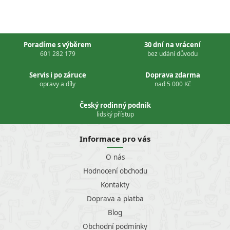
Poradíme s výběrem
30 dní na vrácení
601 282 179
bez udání důvodu
Servis i po záruce
Doprava zdarma
opravy a díly
nad 5 000 Kč
Český rodinný podnik
lidský přístup
Informace pro vás
O nás
Hodnocení obchodu
Kontakty
Doprava a platba
Blog
Obchodní podmínky