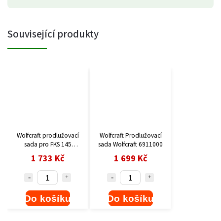
Související produkty
Wolfcraft prodlužovací
Wolfcraft Prodlužovací
sada pro FKS 145
sada Wolfcraft 6911000
6914000
1 733 Kč
1 699 Kč
Do košíku
Do košíku