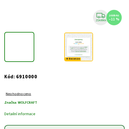
2 508 Kč
–11 %
ZDARMA
★ Recenze
6910000
Kód:
Neohodnoceno
Značka:
WOLFCRAFT
Detailní informace