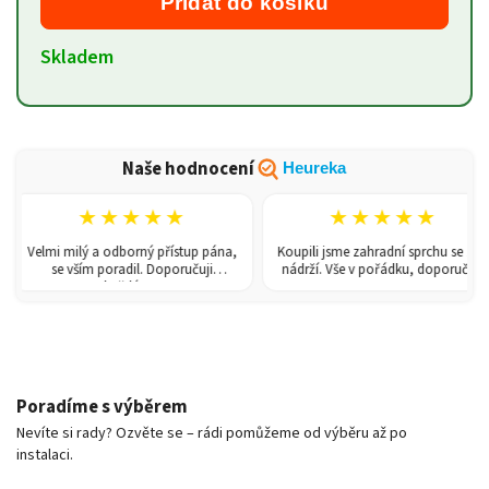
Přidat do košíku
Skladem
Naše hodnocení
Heureka
★★★★★
★★★★★
Velmi milý a odborný přístup pána,
Koupili jsme zahradní sprchu se 150l
se vším poradil. Doporučuji
nádrží. Vše v pořádku, doporučuji.
každému!
Poradíme s výběrem
Nevíte si rady? Ozvěte se – rádi pomůžeme od výběru až po
instalaci.