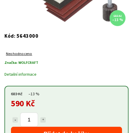
683 Kč
–13 %
5643000
Kód:
Neohodnoceno
Značka:
WOLFCRAFT
Detailní informace
683 Kč
–13 %
590 Kč