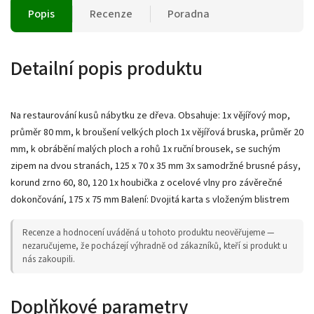
Popis
Recenze
Poradna
Detailní popis produktu
Na restaurování kusů nábytku ze dřeva. Obsahuje: 1x vějířový mop,
průměr 80 mm, k broušení velkých ploch 1x vějířová bruska, průměr 20
mm, k obrábění malých ploch a rohů 1x ruční brousek, se suchým
zipem na dvou stranách, 125 x 70 x 35 mm 3x samodržné brusné pásy,
korund zrno 60, 80, 120 1x houbička z ocelové vlny pro závěrečné
dokončování, 175 x 75 mm Balení: Dvojitá karta s vloženým blistrem
Recenze a hodnocení uváděná u tohoto produktu neověřujeme —
nezaručujeme, že pocházejí výhradně od zákazníků, kteří si produkt u
nás zakoupili.
Doplňkové parametry