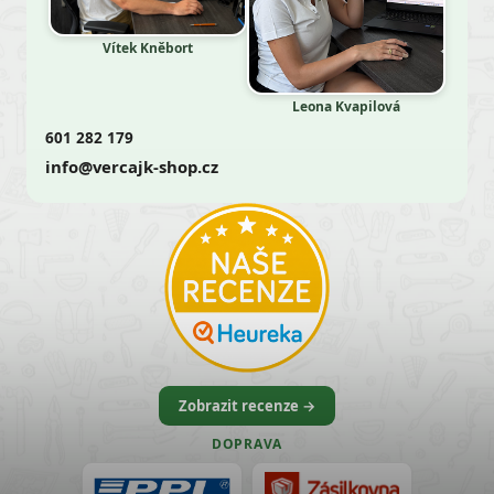
Vítek Kněbort
Leona Kvapilová
601 282 179
info@vercajk-shop.cz
Zobrazit recenze →
DOPRAVA