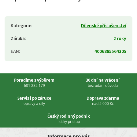
Kategorie
:
Dílenské příslušenství
Záruka
:
2 roky
EAN
:
4006885564305
Poradíme s výběrem
30 dní na vrácení
601 282 179
bez udání důvodu
Servis i po záruce
Doprava zdarma
opravy a díly
nad 5 000 Kč
Český rodinný podnik
lidský přístup
Informace pro vás