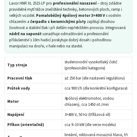
Lavor HNR XL 2515 LP pro
profesionální nasazení
– stroj zvládne
pravidelné mytí těžce znečištěné techniky, betonových ploch, ramp i
velkých vozidel.
Pomaloběžný 4pólový motor 3×400 V
s vodním
chlazením a
čerpadlo s keramickými písty
zajišťují dlouhou
životnost a stabilní tlak i při delším nepřetržitém provozu. Integrovaná
nádrž na saponát
usnadňuje odmašťování a profesionální
příslušenství s 10m hadicí poskytuje dobrý dosah i pohodlnou
manipulaci na dvoře, v hale nebo na stavbě.
studenovodní vysokotlaký čistič
Typ stroje
(profesionální kategorie)
Pracovní tlak
až 250 bar (dle nastavení regulátoru)
Průtok vody
cca 900 l/h (dle konkrétní konfigurace)
4pólový elektromotor, vodou
Motor
chlazený, cca 1450 ot./min
Napájení
3×400 V, 50 Hz (třífázová síť)
Příkon (orientačně)
cca 9–10 kW (dle verze modelu)
lineární, niklovaná mosazná hlava, tři