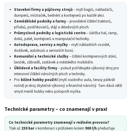
Stavební firmy a půjčovny strojů
– mytí bagrů, nakladačů,
dumperů, míchaček, bednění a kontejnerů po každé akci.
Zemědělské podniky a farmy
– pravidelné čištění traktorů,
přívěsů, postřikovačů, stájí a skladových ploch.
Průmyslové podniky a logistická centra
– údržba hal, ramp,
doků, palet, kontejnerů a manipulační techniky.
Autodoprava, servisy a myčky
– mytí nákladních vozidel,
dodávek, autobusů a servisních boxů.
Komunální a technické služby
– čištění kontejnerových stání,
laviček, zábradlí, zastávek a městského mobiliáře.
Úklidové a facility firmy
– pokud potřebujete výkonný stroj pro
intenzivní čištění náročných ploch a techniky.
Pro
běžné hobby použití
(mytí osobního auta, terasy párkrát
ročně) je stroj zbytečně výkonný a finančně náročný. Tam dává větší
smysl menší hobby nebo poloprofi myčka.
Technické parametry – co znamenají v praxi
Co technické parametry znamenají v reálném provozu?
Tlak až
250 bar
v kombinaci s průtokem kolem
900 l/h
předurčuje