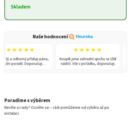
Skladem
Naše hodnocení
Heureka
★★★★★
★★★★★
a odborný přístup pána,
Koupili jsme zahradní sprchu se 150l
Skvělé z
 poradil. Doporučuji
nádrží. Vše v pořádku, doporučuji.
dodá
každému!
Poradíme s výběrem
Nevíte si rady? Ozvěte se – rádi pomůžeme od výběru až po
instalaci.