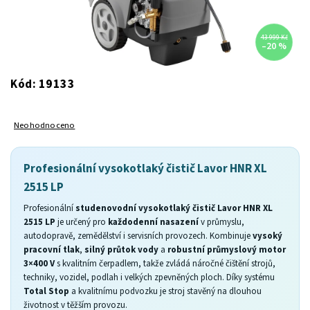
43 999 Kč
–20 %
19133
Kód:
Neohodnoceno
Profesionální vysokotlaký čistič Lavor HNR XL
2515 LP
Profesionální
studenovodní vysokotlaký čistič Lavor HNR XL
2515 LP
je určený pro
každodenní nasazení
v průmyslu,
autodopravě, zemědělství i servisních provozech. Kombinuje
vysoký
pracovní tlak
,
silný průtok vody
a
robustní průmyslový motor
3×400 V
s kvalitním čerpadlem, takže zvládá náročné čištění strojů,
techniky, vozidel, podlah i velkých zpevněných ploch. Díky systému
Total Stop
a kvalitnímu podvozku je stroj stavěný na dlouhou
životnost v těžším provozu.