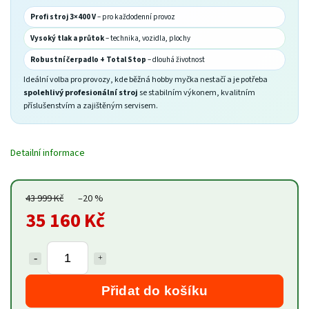
Profi stroj 3×400 V
– pro každodenní provoz
Vysoký tlak a průtok
– technika, vozidla, plochy
Robustní čerpadlo + Total Stop
– dlouhá životnost
Ideální volba pro provozy, kde běžná hobby myčka nestačí a je potřeba
spolehlivý profesionální stroj
se stabilním výkonem, kvalitním
příslušenstvím a zajištěným servisem.
Detailní informace
43 999 Kč
–20 %
35 160 Kč
Přidat do košíku