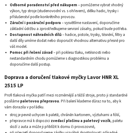
Odborné poradenství před nákupem
– pomůžeme vybrat vhodný
výkon, typ stroje (studenovodní vs. s ohřevem), délku hadic, trysky i
příslušenství podle konkrétního provozu.
Záruční i pozáruční podpora
– vysvětlíme nastavení, doporučíme
základní údržbu a zprostředkujeme servisní zásahy, pokud bude potřeba.
Dostupnost náhradních dílů
– hadice, pistole, trysky, těsnění, filtry a
další díly umíme dodat nebo doporučit vhodnou alternativu přesně pro
váš model.
Pomoc při řešení závad
– při poklesu tlaku, netěsnosti nebo
nestandardním chodu pomůžeme s diagnostikou problému a
doporučíme další postup.
Doprava a doručení tlakové myčky Lavor HNR XL
2515 LP
Profi tlaková myčka patří mezi rozměrnější a těžší stroje, proto ji standardně
posíláme
paletovou přepravou
. Při balení klademe důraz na to, aby k
vám dorazila v pořádku.
stroj je pevně uchycen k paletě, chráněn kartonem, výztuhami a fólií,
přepravce má k dispozici
zvedací plošinu a paletový vozík
, paletu
složí z auta a může ji přiblížit k domu či provozovně,
při převzetí doporučujeme zásilku vizuálně zkontrolovat; případné