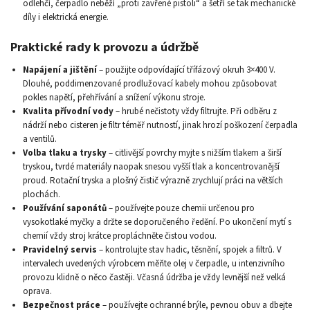
odlehčí, čerpadlo neběží „proti zavřené pistoli“ a šetří se tak mechanické
díly i elektrická energie.
Praktické rady k provozu a údržbě
Napájení a jištění
– použijte odpovídající třífázový okruh 3×400 V.
Dlouhé, poddimenzované prodlužovací kabely mohou způsobovat
pokles napětí, přehřívání a snížení výkonu stroje.
Kvalita přívodní vody
– hrubé nečistoty vždy filtrujte. Při odběru z
nádrží nebo cisteren je filtr téměř nutností, jinak hrozí poškození čerpadla
a ventilů.
Volba tlaku a trysky
– citlivější povrchy myjte s nižším tlakem a širší
tryskou, tvrdé materiály naopak snesou vyšší tlak a koncentrovanější
proud. Rotační tryska a plošný čistič výrazně zrychlují práci na větších
plochách.
Používání saponátů
– používejte pouze chemii určenou pro
vysokotlaké myčky a držte se doporučeného ředění. Po ukončení mytí s
chemií vždy stroj krátce propláchněte čistou vodou.
Pravidelný servis
– kontrolujte stav hadic, těsnění, spojek a filtrů. V
intervalech uvedených výrobcem měňte olej v čerpadle, u intenzivního
provozu klidně o něco častěji. Včasná údržba je vždy levnější než velká
oprava.
Bezpečnost práce
– používejte ochranné brýle, pevnou obuv a dbejte