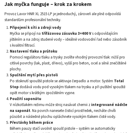
Jak myčka funguje – krok za krokem
Provoz Lavor HNR XL 2515 LP je jednoduchý, zároveň ale plně odpovídá
standardům profesionální techniky.
Připojení k síti a zdroji vody
Myčka se připojí na
třífázovou zásuvku 3×400 V
s odpovídajícím
jištěním a na zdroj studené vody – ideálně vodovodní řad nebo zásobník
s kvalitní filtrací.
Nastavení tlaku a průtoku
Pomocí regulátoru tlaku a trysky zvolíte vhodný provozní tlak: nižší pro
citlivé povrchy (lak, plast, dřevo), vyšší pro beton, ocel a silně znečištěné
plochy.
Spuštění mytí přes pistoli
Po stisknutí spouště pistole se aktivuje čerpadlo a motor. Systém
Total
Stop
dodává vodu pod vysokým tlakem na trysku a při puštění spouště
opět motor s krátkým zpožděním vypne.
Použití saponátu
V nízkotlakém režimu může stroj nasávat chemii z
integrované nádrže
na saponát
. Na povrch nanesete čisticí prostředek, necháte chvíli
působit a následně plochu opláchnete vysokým tlakem čisté vody.
Přestávky během práce
Během pauzy stačí uvolnit spoušť pistole – systém se automaticky