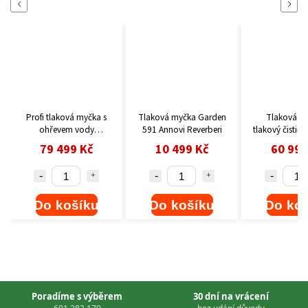
Previous
Next
Profi tlaková myčka s
Tlaková myčka Garden
Tlaková my
ohřevem vody
591 Annovi Reverberi
tlakový čistič
HeavyPro 7850N Annovi
vody Montigo
79 499 Kč
10 499 Kč
60 999
Reverberi
FASA
Do košíku
Do košíku
Do ko
Poradíme s výběrem
30 dní na vrácení