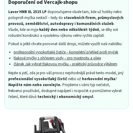
čištění. Rotační tryska pomáhá u velmi odolné špíny, plošný čistič je
Doporučení od Vercajk-shopu
Ano, v případě potíží vám pomůžeme s
diagnostikou problému
,
skvělý na rovné plochy, kde sníží rozstřik vody a udrží okolí čistší.
zajistíme nebo zprostředkujeme
náhradní díly
a doporučíme
Lavor HNR XL 2515 LP
doporučujeme všude tam, kde už hobby nebo
Rádi vám doporučíme konkrétní příslušenství podle typu provozu.
vhodné servisní středisko. Cílem je, aby myčka fungovala
poloprofi myčka nestačí – tedy do
stavebních firem, průmyslových
dlouhodobě
, ne jen první sezónu. V rámci Vercajk-shopu vám
provozů, zemědělství, autodopravy i komunálních služeb
.
umíme poradit i s údržbou a správným provozem, aby se závady
Všude, kde se myje
každý den nebo několikrát týdně
, se díky své
neopakovaly.
robustní konstrukci a vysokému výkonu velmi rychle zaplatí.
Pokud si ještě chcete porovnat další stroje, můžete využít naši nabídku:
profesionální vysokotlaké čističe – kompletní přehled profi myček
tlakové myčky s ohřevem vody – pro mastnotu a oleje
článek Jak vybrat tlakovou myčku – praktický průvodce výběrem
Nejste si jistí, zda je pro váš provoz nejvhodnější právě tento model, jiný
profesionální vysokotlaký čistič
nebo už
horkovodní myčka
?
Napište nám nebo zavolejte.
Projdeme s vámi typ nečistot,
frekvenci používání, dostupné napájení i rozpočet a pomůžeme vybrat
řešení, které dává
technický i ekonomický smysl
.