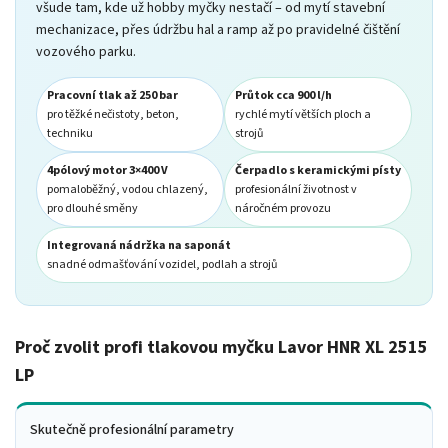
všude tam, kde už hobby myčky nestačí – od mytí stavební
mechanizace, přes údržbu hal a ramp až po pravidelné čištění
vozového parku.
Pracovní tlak až 250 bar
Průtok cca 900 l/h
pro těžké nečistoty, beton,
rychlé mytí větších ploch a
techniku
strojů
4pólový motor 3×400 V
Čerpadlo s keramickými písty
pomaloběžný, vodou chlazený,
profesionální životnost v
pro dlouhé směny
náročném provozu
Integrovaná nádržka na saponát
snadné odmašťování vozidel, podlah a strojů
Proč zvolit profi tlakovou myčku Lavor HNR XL 2515
LP
Skutečně profesionální parametry