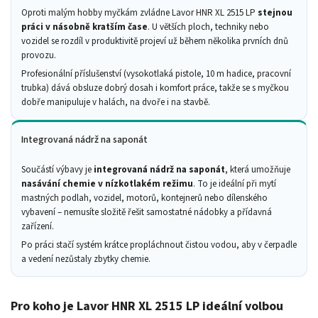
Oproti malým hobby myčkám zvládne Lavor HNR XL 2515 LP
stejnou
práci v násobně kratším čase
. U větších ploch, techniky nebo
vozidel se rozdíl v produktivitě projeví už během několika prvních dnů
provozu.
Profesionální příslušenství (vysokotlaká pistole, 10 m hadice, pracovní
trubka) dává obsluze dobrý dosah i komfort práce, takže se s myčkou
dobře manipuluje v halách, na dvoře i na stavbě.
Integrovaná nádrž na saponát
Součástí výbavy je
integrovaná nádrž na saponát
, která umožňuje
nasávání chemie v nízkotlakém režimu
. To je ideální při mytí
mastných podlah, vozidel, motorů, kontejnerů nebo dílenského
vybavení – nemusíte složitě řešit samostatné nádobky a přídavná
zařízení.
Po práci stačí systém krátce propláchnout čistou vodou, aby v čerpadle
a vedení nezůstaly zbytky chemie.
Pro koho je Lavor HNR XL 2515 LP ideální volbou