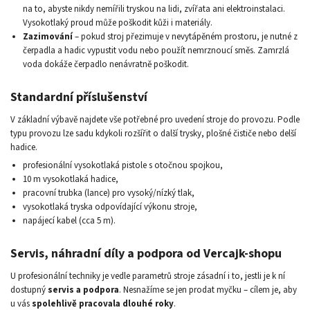
na to, abyste nikdy nemířili tryskou na lidi, zvířata ani elektroinstalaci.
Vysokotlaký proud může poškodit kůži i materiály.
Zazimování
– pokud stroj přezimuje v nevytápěném prostoru, je nutné z
čerpadla a hadic vypustit vodu nebo použít nemrznoucí směs. Zamrzlá
voda dokáže čerpadlo nenávratně poškodit.
Standardní příslušenství
V základní výbavě najdete vše potřebné pro uvedení stroje do provozu. Podle
typu provozu lze sadu kdykoli rozšířit o další trysky, plošné čističe nebo delší
hadice.
profesionální vysokotlaká pistole s otočnou spojkou,
10 m vysokotlaká hadice,
pracovní trubka (lance) pro vysoký/nízký tlak,
vysokotlaká tryska odpovídající výkonu stroje,
napájecí kabel (cca 5 m).
Servis, náhradní díly a podpora od Vercajk-shopu
U profesionální techniky je vedle parametrů stroje zásadní i to, jestli je k ní
dostupný
servis a podpora
. Nesnažíme se jen prodat myčku – cílem je, aby
u vás
spolehlivě pracovala dlouhé roky
.