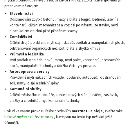
myčka dlouhodobě nevydržela, se Lavor HNR XL 2515 LP stává spolehlivým
pracovním nástrojem.
Stavebnictví
Odstraňování zbytků betonu, malty a bláta z bagrů, bednění, lešení a
kontejnerů, čištění mechanizace a vozidel po návratu ze stavby, mytí
ploch kolem objektů před předáním stavby.
Zemědělství
Čištění strojů po sklizni, mytí stájí, skladů, podlah a manipulačních ploch,
odstraňování organických nečistot, bláta a zbytků krmiva.
Průmysl a logistika
Mytí podlah v halách, doků, ramp, mytí palet, kontejnerů, přepravních
boxů, manipulační techniky a údržba čistoty v provozu.
Autodoprava a servisy
Pravidelné mytí nákladních vozidel, dodávek, autobusů, odstraňování
soli, nafty, olejů a silniční špíny.
Komunální služby
Čištění městského mobiliáře, kontejnerových stání, laviček, zastávek,
dlažby a chodníků, mytí komunální techniky.
Pokud ve vašem provozu řešíte především
mastnotu a oleje
, zvažte také
tlakové myčky s ohřevem vody
, které jsou na tento typ nečistot ještě
účinnější.