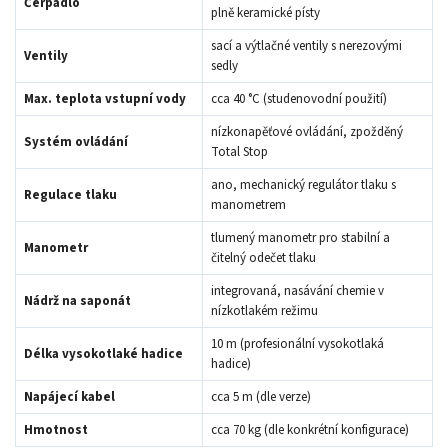
Čerpadlo
plně keramické písty
sací a výtlačné ventily s nerezovými
Ventily
sedly
Max. teplota vstupní vody
cca 40 °C (studenovodní použití)
nízkonapěťové ovládání, zpožděný
Systém ovládání
Total Stop
ano, mechanický regulátor tlaku s
Regulace tlaku
manometrem
tlumený manometr pro stabilní a
Manometr
čitelný odečet tlaku
integrovaná, nasávání chemie v
Nádrž na saponát
nízkotlakém režimu
10 m (profesionální vysokotlaká
Délka vysokotlaké hadice
hadice)
Napájecí kabel
cca 5 m (dle verze)
Hmotnost
cca 70 kg (dle konkrétní konfigurace)