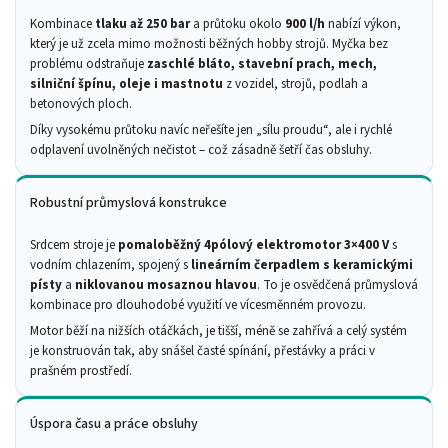
Kombinace
tlaku až 250 bar
a průtoku okolo
900 l/h
nabízí výkon,
který je už zcela mimo možnosti běžných hobby strojů. Myčka bez
problému odstraňuje
zaschlé bláto, stavební prach, mech,
silniční špínu, oleje i mastnotu
z vozidel, strojů, podlah a
betonových ploch.
Díky vysokému průtoku navíc neřešíte jen „sílu proudu“, ale i rychlé
odplavení uvolněných nečistot – což zásadně šetří čas obsluhy.
Robustní průmyslová konstrukce
Srdcem stroje je
pomaloběžný 4pólový elektromotor 3×400 V
s
vodním chlazením, spojený s
lineárním čerpadlem s keramickými
písty
a
niklovanou mosaznou hlavou
. To je osvědčená průmyslová
kombinace pro dlouhodobé využití ve vícesměnném provozu.
Motor běží na nižších otáčkách, je tišší, méně se zahřívá a celý systém
je konstruován tak, aby snášel časté spínání, přestávky a práci v
prašném prostředí.
Úspora času a práce obsluhy