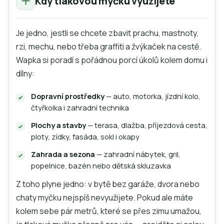
Kdy tlakovou myčku využijete
Je jedno, jestli se chcete zbavit prachu, mastnoty,
rzi, mechu, nebo třeba graffiti a žvýkaček na cestě.
Wapka si poradí s pořádnou porcí úkolů kolem domu i
dílny:
Dopravní prostředky
— auto, motorka, jízdní kolo,
čtyřkolka i zahradní technika
Plochy a stavby
— terasa, dlažba, příjezdová cesta,
ploty, zídky, fasáda, sokl i okapy
Zahrada a sezona
— zahradní nábytek, gril,
popelnice, bazén nebo dětská skluzavka
Z toho plyne jedno: v bytě bez garáže, dvora nebo
chaty myčku nejspíš nevyužijete. Pokud ale máte
kolem sebe pár metrů, které se přes zimu umažou,