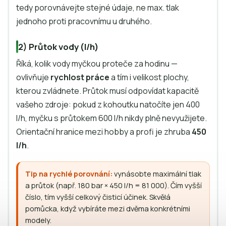
tedy porovnávejte stejné údaje, ne max. tlak
jednoho proti pracovnímu u druhého.
2) Průtok vody (l/h)
Říká, kolik vody myčkou proteče za hodinu —
ovlivňuje
rychlost práce
a tím i velikost plochy,
kterou zvládnete. Průtok musí odpovídat kapacitě
vašeho zdroje: pokud z kohoutku natočíte jen 400
l/h, myčku s průtokem 600 l/h nikdy plně nevyužijete.
Orientační hranice mezi hobby a profi je zhruba
450
l/h
.
Tip na rychlé porovnání:
vynásobte maximální tlak
a průtok (např. 180 bar × 450 l/h = 81 000). Čím vyšší
číslo, tím vyšší celkový čisticí účinek. Skvělá
pomůcka, když vybíráte mezi dvěma konkrétními
modely.