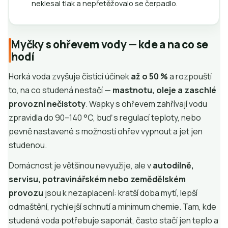
neklesal tlak a nepřetěžovalo se čerpadlo.
Myčky s ohřevem vody — kde a na co se
hodí
Horká voda zvyšuje čisticí účinek
až o 50 %
a rozpouští
to, na co studená nestačí —
mastnotu, oleje a zaschlé
provozní nečistoty
. Wapky s ohřevem zahřívají vodu
zpravidla do 90–140 °C, buď s regulací teploty, nebo
pevně nastavené s možností ohřev vypnout a jet jen
studenou.
Domácnost je většinou nevyužije, ale v
autodílně,
servisu, potravinářském nebo zemědělském
provozu
jsou k nezaplacení: kratší doba mytí, lepší
odmaštění, rychlejší schnutí a minimum chemie. Tam, kde
studená voda potřebuje saponát, často stačí jen teplo a