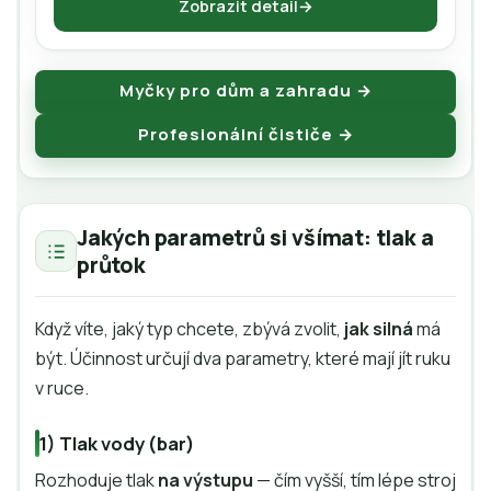
Zobrazit detail
Myčky pro dům a zahradu →
Profesionální čističe →
Jakých parametrů si všímat: tlak a
průtok
Když víte, jaký typ chcete, zbývá zvolit,
jak silná
má
být. Účinnost určují dva parametry, které mají jít ruku
v ruce.
1) Tlak vody (bar)
Rozhoduje tlak
na výstupu
— čím vyšší, tím lépe stroj