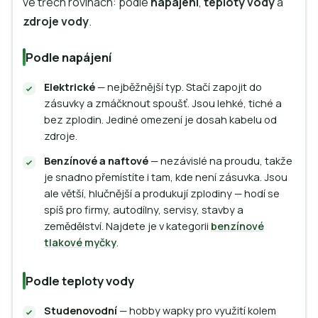
ve třech rovinách: podle
napájení
,
teploty vody
a
zdroje vody
.
Podle napájení
Elektrické
— nejběžnější typ. Stačí zapojit do
zásuvky a zmáčknout spoušť. Jsou lehké, tiché a
bez zplodin. Jediné omezení je dosah kabelu od
zdroje.
Benzínové a naftové
— nezávislé na proudu, takže
je snadno přemístíte i tam, kde není zásuvka. Jsou
ale větší, hlučnější a produkují zplodiny — hodí se
spíš pro firmy, autodílny, servisy, stavby a
zemědělství. Najdete je v kategorii
benzínové
tlakové myčky
.
Podle teploty vody
Studenovodní
— hobby wapky pro využití kolem