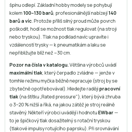
špínu odlepí. Základní hobby modely se pohybují
kolem
100–130 barů
, profesionálnější nabízejí
140
barů a víc
. Protože příliš silný proud může povrch
poškodit, hodí se možnost tlak regulovat (na stroji
nebo tryskou). Tlak na podklad navíc upravíte i
vzdáleností trysky — k pneumatikám a laku se
nepřibližujte blíž než ~30 cm.
Pozor na čísla v katalogu.
Většina výrobců uvádí
maximální tlak
, který čerpadlo zvládne — jenže v
tomhle režimu myčka běžně nepracuje (stroj by se
zbytečně opotřebovával). Hledejte raději
pracovní
tlak
(na štítku „Rated pressure"), který bývá zhruba
o 3–20 % nižší a říká, na jakou zátěž je stroj reálně
stavěný. Někteří výrobci uvádějí i hodnotu
EWbar
—
to je špičkový tlak dosažitelný s rotační tryskou
(tlakové impulsy rotujícího paprsku). Při srovnávání