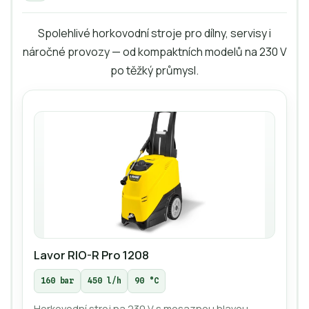
Spolehlivé horkovodní stroje pro dílny, servisy i
náročné provozy — od kompaktních modelů na 230 V
po těžký průmysl.
Lavor RIO-R Pro 1208
160 bar
450 l/h
90 °C
Horkovodní stroj na 230 V s mosaznou hlavou