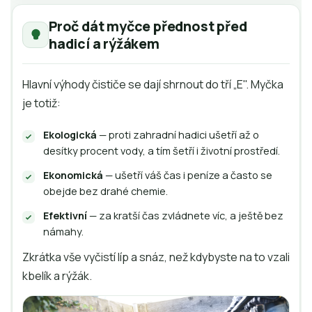
Proč dát myčce přednost před
hadicí a rýžákem
Hlavní výhody čističe se dají shrnout do tří „E". Myčka
je totiž:
Ekologická
— proti zahradní hadici ušetří až o
desítky procent vody, a tím šetří i životní prostředí.
Ekonomická
— ušetří váš čas i peníze a často se
obejde bez drahé chemie.
Efektivní
— za kratší čas zvládnete víc, a ještě bez
námahy.
Zkrátka vše vyčistí líp a snáz, než kdybyste na to vzali
kbelík a rýžák.