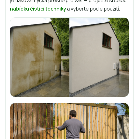
je tlaková myčka přesně pro vás — projděte si celou
nabídku čisticí techniky
a vyberte podle použití.