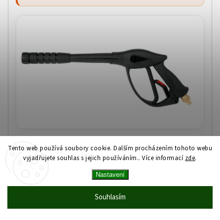
Tento web používá soubory cookie. Dalším procházením tohoto webu
vyjadřujete souhlas s jejich používáním.. Více informací
zde
.
Srdce myčky: čerpadlo a motor
Nastavení
Souhlasím
Na trhu zaplaveném levnými stroji neznámého
původu rozhoduje o životnosti hlavně
konstrukce