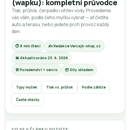
(wapku): kompletní průvodce
Tlak, průtok, čerpadlo i ohřev vody. Provedeme
vás vším, podle čeho myčku vybrat — ať čistíte
auto a terasu, nebo jedete profi provoz každý
den.
⏱ 8 min čtení
✍ Redakce Vercajk-shop.cz
📅 Aktualizováno 23. 6. 2026
🛠 Poradenství + servis
📦 Díly skladem
Typy myček
Tlak vs. průtok
Podle zátěže
Časté otázky
CO SE V ČLÁNKU DOZVÍTE: