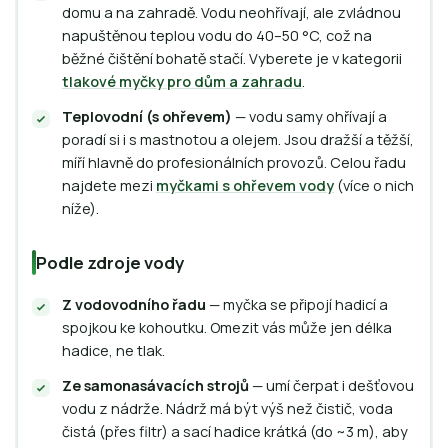
domu a na zahradě. Vodu neohřívají, ale zvládnou
napuštěnou teplou vodu do 40–50 °C, což na
běžné čištění bohatě stačí. Vyberete je v kategorii
tlakové myčky pro dům a zahradu
.
Teplovodní (s ohřevem)
— vodu samy ohřívají a
poradí si i s mastnotou a olejem. Jsou dražší a těžší,
míří hlavně do profesionálních provozů. Celou řadu
najdete mezi
myčkami s ohřevem vody
(více o nich
níže).
Podle zdroje vody
Z vodovodního řadu
— myčka se připojí hadicí a
spojkou ke kohoutku. Omezit vás může jen délka
hadice, ne tlak.
Ze samonasávacích strojů
— umí čerpat i dešťovou
vodu z nádrže. Nádrž má být výš než čistič, voda
čistá (přes filtr) a sací hadice krátká (do ~3 m), aby