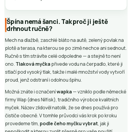
Špína nemá šanci. Tak proč ji ještě
drhnout ručně?
Mech na dlažbě, zaschlé bláto na autě, zelený povlak na
plotě a terasa, na kterou se po zimě nechce ani sednout.
Ručně s tím strávíte celé odpoledne — a stejně to není
ono.
Tlaková myčka
přivede vodu na čerpadlo, které ji
stlačí pod vysoký tlak, takže i malé množství vody vytvoří
proud, jenž odstraní i odolnou špínu.
Možná znáte i označení
wapka
— vzniklo podle německé
firmy Wap (dnes Nilfisk), tradičního výrobce kvalitních
myček. Název zlidověl natolik, že se dnes používá pro
čističe obecně. V tomhle průvodci vás krok po kroku
provedeme tím,
podle čeho myčku vybrat
, jak ji
nepoškodit a kterou zvolit přesně pro vaše použití.