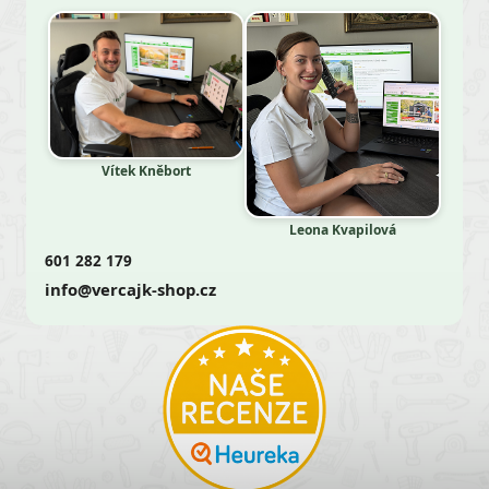
Vítek Kněbort
Leona Kvapilová
601 282 179
info@vercajk-shop.cz