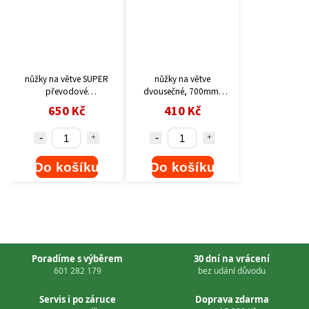
nůžky na větve SUPER
nůžky na větve
převodové
dvousečné, 700mm,
kovadlinkové, 930mm,
HCS
650 Kč
410 Kč
SK5
Do košíku
Do košíku
Poradíme s výběrem
30 dní na vrácení
601 282 179
bez udání důvodu
Servis i po záruce
Doprava zdarma