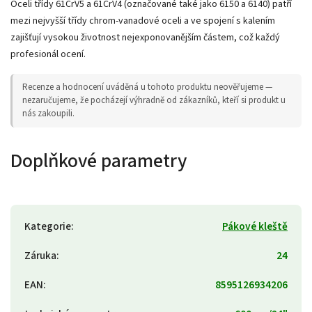
Oceli třídy 61CrV5 a 61CrV4 (označované také jako 6150 a 6140) patří
mezi nejvyšší třídy chrom-vanadové oceli a ve spojení s kalením
zajišťují vysokou životnost nejexponovanějším částem, což každý
profesionál ocení.
Recenze a hodnocení uváděná u tohoto produktu neověřujeme —
nezaručujeme, že pocházejí výhradně od zákazníků, kteří si produkt u
nás zakoupili.
Doplňkové parametry
Kategorie
:
Pákové kleště
Záruka
:
24
EAN
:
8595126934206