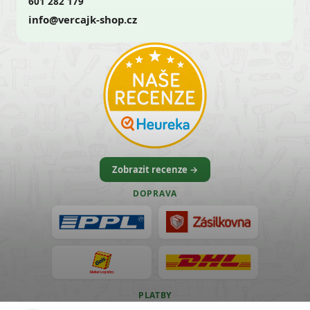
601 282 179
info@vercajk-shop.cz
Zobrazit recenze →
DOPRAVA
PLATBY