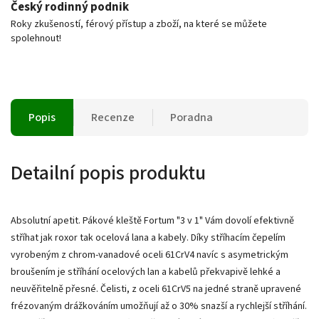
Český rodinný podnik
Roky zkušeností, férový přístup a zboží, na které se můžete
spolehnout!
Popis
Recenze
Poradna
Detailní popis produktu
Absolutní apetit. Pákové kleště Fortum "3 v 1" Vám dovolí efektivně
stříhat jak roxor tak ocelová lana a kabely. Díky stříhacím čepelím
vyrobeným z chrom-vanadové oceli 61CrV4 navíc s asymetrickým
broušením je stříhání ocelových lan a kabelů překvapivě lehké a
neuvěřitelně přesné. Čelisti, z oceli 61CrV5 na jedné straně upravené
frézovaným drážkováním umožňují až o 30% snazší a rychlejší stříhání.