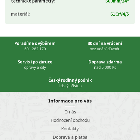
technické parametry
:
600mm/24"
materiál
:
61CrV4/5
Poradíme s výběrem
30 dní na vrácení
601 282 179
bez udání důvodu
Servis i po záruce
Doprava zdarma
opravy a díly
nad 5 000 Kč
Český rodinný podnik
lidský přístup
Informace pro vás
O nás
Hodnocení obchodu
Kontakty
Doprava a platba