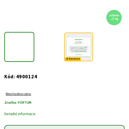
1 750 Kč
–7 %
★ Recenze
4900124
Kód:
Neohodnoceno
Značka:
FORTUM
Detailní informace