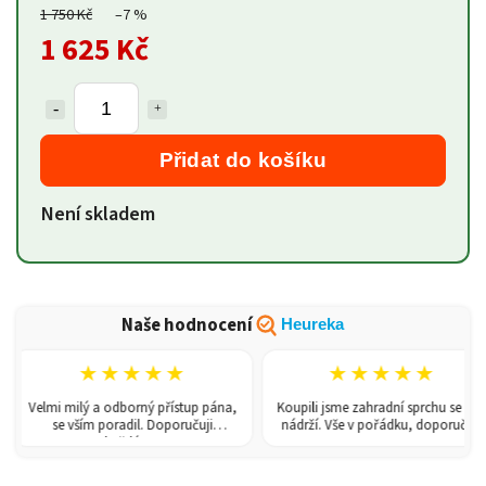
1 750 Kč
–7 %
1 625 Kč
Přidat do košíku
Není skladem
Naše hodnocení
Heureka
★★★★★
★★★★★
Velmi milý a odborný přístup pána,
Koupili jsme zahradní sprchu se 150l
se vším poradil. Doporučuji
nádrží. Vše v pořádku, doporučuji.
každému!