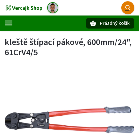
Prázdný košík
Hledat
kleště štípací pákové, 600mm/24",
61CrV4/5