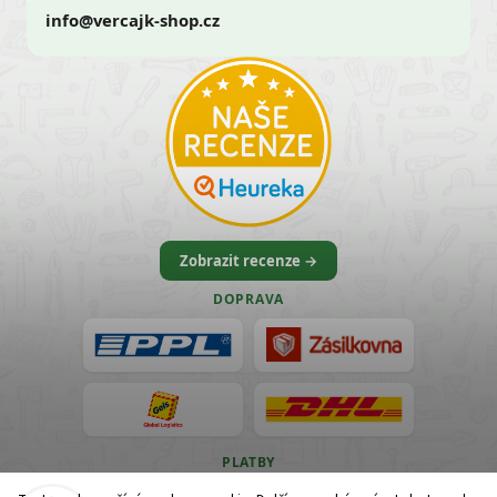
info@vercajk-shop.cz
Zobrazit recenze →
DOPRAVA
PLATBY