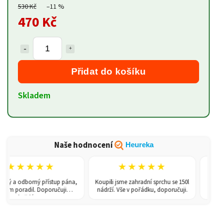
530 Kč
–11 %
470 Kč
Přidat do košíku
Skladem
Naše hodnocení
Heureka
★★★★★
★★★★★
lý a odborný přístup pána,
Koupili jsme zahradní sprchu se 150l
Skvěl
ším poradil. Doporučuji
nádrží. Vše v pořádku, doporučuji.
do
každému!