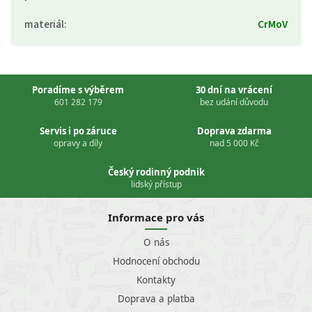
materiál
:
CrMoV
Poradíme s výběrem
30 dní na vrácení
601 282 179
bez udání důvodu
Servis i po záruce
Doprava zdarma
opravy a díly
nad 5 000 Kč
Český rodinný podnik
lidský přístup
Informace pro vás
O nás
Hodnocení obchodu
Kontakty
Doprava a platba