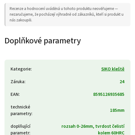
Recenze a hodnocení uváděná u tohoto produktu neověřujeme —
nezaručujeme, že pocházejí výhradně od zákazníků, kteří si produkt u
nás zakoupili.
Doplňkové parametry
Kategorie
:
SIKO kleště
Záruka
:
24
EAN
:
8595126935685
technické
185mm
parametry
:
doplňující
rozsah 0-26mm, tvrdost čelistí
parametr
:
kolem 60HRC