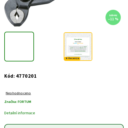
530 Kč
–11 %
★ Recenze
4770201
Kód:
Neohodnoceno
Značka:
FORTUM
Detailní informace