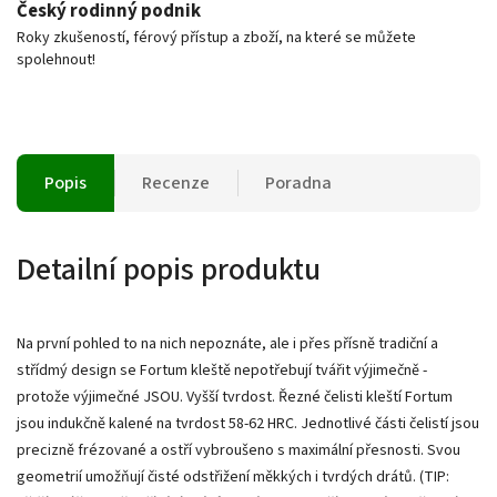
Český rodinný podnik
Roky zkušeností, férový přístup a zboží, na které se můžete
spolehnout!
Popis
Recenze
Poradna
Detailní popis produktu
Na první pohled to na nich nepoznáte, ale i přes přísně tradiční a
střídmý design se Fortum kleště nepotřebují tvářit výjimečně -
protože výjimečné JSOU. Vyšší tvrdost. Řezné čelisti kleští Fortum
jsou indukčně kalené na tvrdost 58-62 HRC. Jednotlivé části čelistí jsou
precizně frézované a ostří vybroušeno s maximální přesnosti. Svou
geometrií umožňují čisté odstřižení měkkých i tvrdých drátů. (TIP: