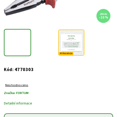
290 Kč
–10 %
★ Recenze
4770303
Kód:
Neohodnoceno
Značka:
FORTUM
Detailní informace