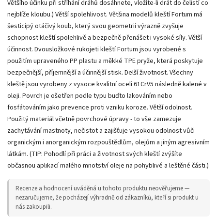
Většího účinku při stříhání dráhů dosáhnete, vložíte-li drát do čelistí co
nejblíže kloubu.) Větší spolehlivost. Většina modelů kleští Fortum má
šesticípý otáčivý koub, který svou geometrií výrazně zvyšuje
schopnost kleští spolehlivě a bezpečně přenášet i vysoké síly. Větší
účinnost. Dvousložkové rukojeti kleští Fortum jsou vyrobené s
použitím upraveného PP plastu a měkké TPE pryže, která poskytuje
bezpečnější, příjemnější a účinnější stisk. Delší životnost. Všechny
kleště jsou vyrobeny z vysoce kvalitní oceli 61CrV5 následně kalené v
oleji. Povrch je ošetřen podle typu buďto lakováním nebo
fosfátováním jako prevence proti vzniku koroze. Větší odolnost.
Použitý materiál včetně povrchové úpravy - to vše zamezuje
zachytávání mastnoty, nečistot a zajišťuje vysokou odolnost vůči
organickým i anorganickým rozpouštědlům, olejům a jiným agresivním
látkám. (TIP: Pohodlí při práci a životnost svých kleští zvýšíte
občasnou aplikací malého mnotství oleje na pohyblivé a leštěné části.)
Recenze a hodnocení uváděná u tohoto produktu neověřujeme —
nezaručujeme, že pocházejí výhradně od zákazníků, kteří si produkt u
nás zakoupili.