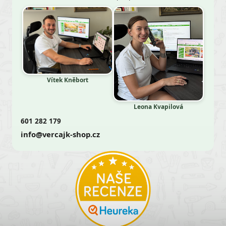
Vítek Kněbort
Leona Kvapilová
601 282 179
info@vercajk-shop.cz