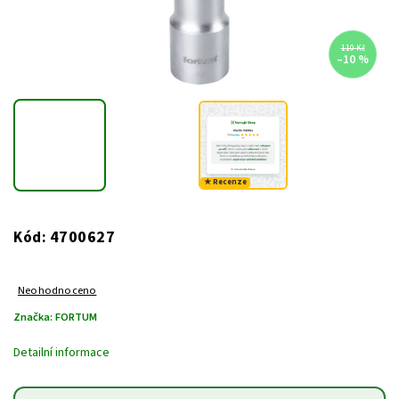
110 Kč
–10 %
★ Recenze
4700627
Kód:
Neohodnoceno
Značka:
FORTUM
Detailní informace