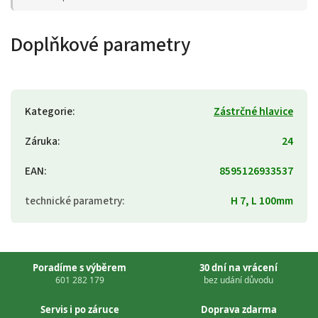
Doplňkové parametry
Kategorie
:
Zástrčné hlavice
Záruka
:
24
EAN
:
8595126933537
technické parametry
:
H 7, L 100mm
Poradíme s výběrem
30 dní na vrácení
601 282 179
bez udání důvodu
Servis i po záruce
Doprava zdarma