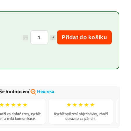
Přidat do košíku
še hodnocení
Heureka
★★★★
★★★★★
★
a dobré ceny, rychlé
Rychlé vyřízení objednávky, zboží
Nevěděla js
ilá komunikace.
dorazilo za pár dní.
porad