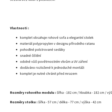
Vlastnosti :
komplet obsahuje rohové sofa a elegantní stolek
materiál polypropylen v designu přírodního ratanu
pohodlné polstrované sedáky
snadné čištění
odolné vůči povětrnostním vlivům a UV záření
dodáváno rozložené k jednoduché montáži
komplet je nutné chránit před mrazem
Rozměry rohového modulu :
šířka - 182 cm / hloubka - 182 cm / vý
Rozměry stolku :
šířka - 57 cm / délka - 77 cm / výška - 42 cm