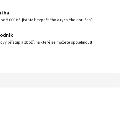
atba
d 5 000 Kč. jistota bezpečného a rychlého doručení !
podnik
ový přístup a zboží, na které se můžete spolehnout!