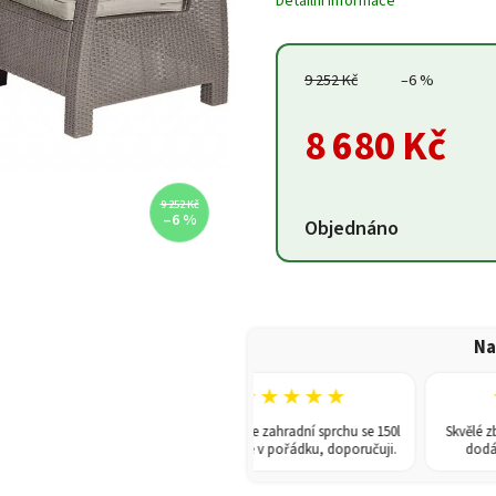
Detailní informace
9 252 Kč
–6 %
8 680 Kč
9 252 Kč
–6 %
Objednáno
Na
★★★
★★★★★
★
orný přístup pána,
Koupili jsme zahradní sprchu se 150l
Skvělé zboží z
il. Doporučuji
nádrží. Vše v pořádku, doporučuji.
dodání a m
dému!