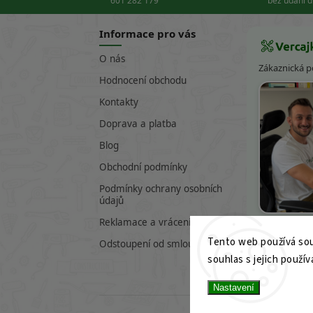
601 282 179
bez udání 
Informace pro vás
O nás
Zákaznická 
Hodnocení obchodu
Kontakty
Doprava a platba
Blog
Obchodní podmínky
Podmínky ochrany osobních
údajů
Víte
Reklamace a vrácení zboží
Tento web používá sou
601 282 17
Odstoupení od smlouvy
souhlas s jejich použív
info@verc
Nastavení