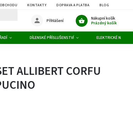
 OBCHODU
KONTAKTY
DOPRAVA A PLATBA
BLOG
OBCHOD
Nákupní košík
Přihlášení
Prázdný košík
ŘADÍ
DÍLENSKÉ PŘÍSLUŠENSTVÍ
ELEKTRICKÉ NÁŘADÍ
SET ALLIBERT CORFU
PUCINO