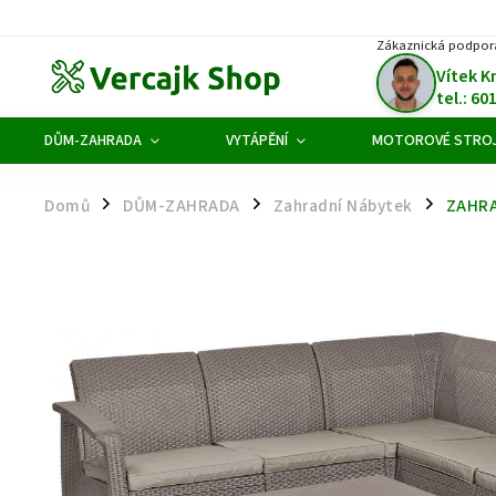
Zákaznická podpor
Vítek K
tel.: 60
DŮM-ZAHRADA
VYTÁPĚNÍ
MOTOROVÉ STRO
Domů
DŮM-ZAHRADA
Zahradní Nábytek
ZAHRA
/
/
/