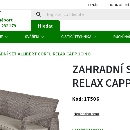
O NÁS
HODNOCENÍ
a:
něbort
1 282 179
Hledat
JE
SVÁŘENÍ
ČISTÍCÍ TECHNIKA
RUČNÍ NÁ
DNÍ SET ALLIBERT CORFU RELAX CAPPUCINO
ZAHRADNÍ 
RELAX CAP
17506
Kód:
Neohodnoceno