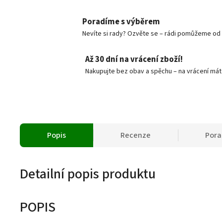
Poradíme s výběrem
Nevíte si rady? Ozvěte se – rádi pomůžeme od v
Až 30 dní na vrácení zboží!
Nakupujte bez obav a spěchu – na vrácení mát
Popis
Recenze
Por
Detailní popis produktu
POPIS