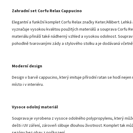
Zahradní set Corfu Relax Cappucino
Elegantní a funkční komplet Corfu Relax značky Keter/Allibert. Lehká 
vyznačuje vysokou kvalitou použitých materiálů a souprava Corfu Rel
materiálu přináší také nádherný vzhled a vysokou odolnost. Souprav
pohodlně tvarovanými zády a stylového stolku a je dodávaná včet
Moderní design
Design v barvě cappucino, který imituje přírodní ratan se hodí nejen 
místo i v interiéru.
Vysoce odolný materiál
Souprava je vyrobena z vysoce odolného polypropylenu, který může
dešti i UV záření, zároveň slibuje dlouhou životnost. Komplet tak 
sezónu bez obav z poškození.