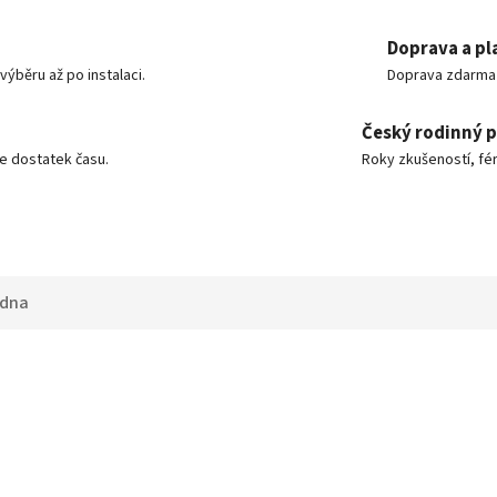
Doprava a pl
ýběru až po instalaci.
Doprava zdarma o
Český rodinný 
e dostatek času.
Roky zkušeností, fér
adna