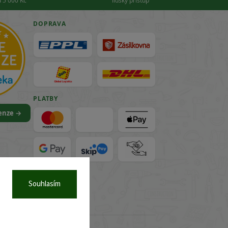
 5 000 Kč
lidský přístup
DOPRAVA
PLATBY
cenze →
VISA
Souhlasím