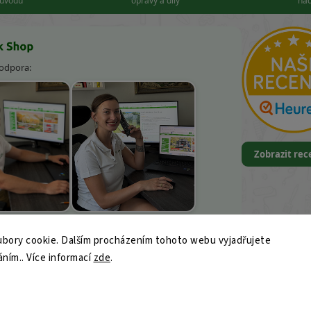
důvodu
opravy a díly
nad
podpora:
Zobrazit re
k Kněbort
Leona Kvapilová
bory cookie. Dalším procházením tohoto webu vyjadřujete
9
áním.. Více informací
zde
.
ajk-shop.cz
© 2026 Vercajk Shop — Profi dílenské nářadí