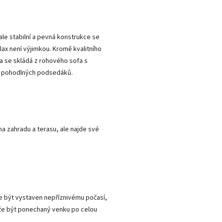
ale stabilní a pevná konstrukce se
ax není výjimkou. Kromě kvalitního
a se skládá z rohového sofa s
ně pohodlných podsedáků.
na zahradu a terasu, ale najde své
 být vystaven nepříznivému počasí,
může být ponechaný venku po celou