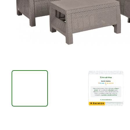
★★★★★
★★
★ Recenze
V obchodě jsem koupila skleník.
Velmi milý a odb
Dodání rychlé a poradili i s montáží.
se vším porad
Doporučuji!
kaž