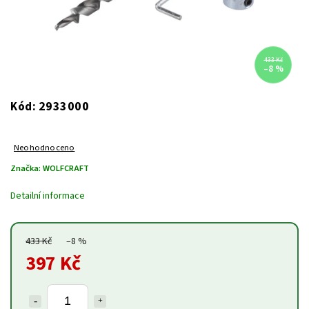
433 Kč
–8 %
2933000
Kód:
Neohodnoceno
Značka:
WOLFCRAFT
Detailní informace
433 Kč
–8 %
397 Kč