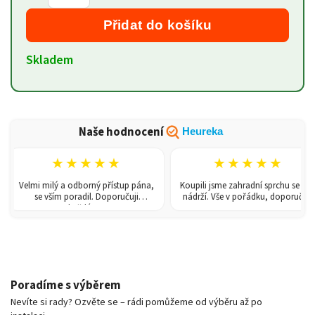
Přidat do košíku
Skladem
Naše hodnocení
Heureka
★★★★★
★★★★★
Velmi milý a odborný přístup pána,
Koupili jsme zahradní sprchu se 150l
se vším poradil. Doporučuji
nádrží. Vše v pořádku, doporučuji.
každému!
Poradíme s výběrem
Nevíte si rady? Ozvěte se – rádi pomůžeme od výběru až po