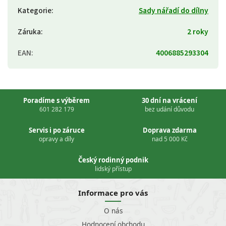
Kategorie
:
Sady nářadí do dílny
Záruka
:
2 roky
EAN
:
4006885293304
Poradíme s výběrem
30 dní na vrácení
601 282 179
bez udání důvodu
Servis i po záruce
Doprava zdarma
opravy a díly
nad 5 000 Kč
Český rodinný podnik
lidský přístup
Informace pro vás
O nás
Hodnocení obchodu