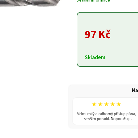
Detailní informace
97 Kč
Skladem
Na
★★★★★
★★★★★
V obchodě jsem koupila skleník.
Velmi milý a odborný přístup pána,
Dodání rychlé a poradili i s montáží.
se vším poradil. Doporučuji
Doporučuji!
každému!