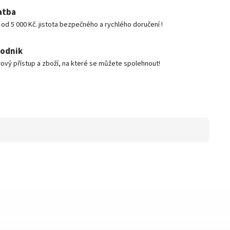
atba
d 5 000 Kč. jistota bezpečného a rychlého doručení !
podnik
ový přístup a zboží, na které se můžete spolehnout!