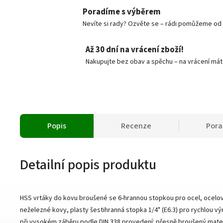
Poradíme s výběrem
Nevíte si rady? Ozvěte se – rádi pomůžeme od v
Až 30 dní na vrácení zboží!
Nakupujte bez obav a spěchu – na vrácení mát
Popis
Recenze
Por
Detailní popis produktu
HSS vrtáky do kovu broušené se 6-hrannou stopkou pro ocel, ocelová l
neželezné kovy, plasty šestihranná stopka 1/4" (E6.3) pro rychlou vý
při vysokém záběru podle DIN 338 provedení: přesně broušený materiá