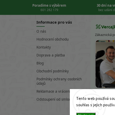
Poradíme s výběrem
30 dní na 
601 282 179
bez udání 
Informace pro vás
O nás
Zákaznická 
Hodnocení obchodu
Kontakty
Doprava a platba
Blog
Obchodní podmínky
Podmínky ochrany osobních
údajů
Víte
Reklamace a vrácení zboží
Tento web používá sou
601 282 17
Odstoupení od smlouvy
souhlas s jejich použív
info@verc