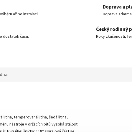
Doprava a pl
ýběru až po instalaci.
Doprava zdarma o
Český rodinný 
e dostatek času.
Roky zkušeností, fér
adna
itina, temperovaná litina, šedá litina,
měnu nástroje v držácích bitů vysoká stálost
l: HSS úhel špičky: 118° spirálová část se