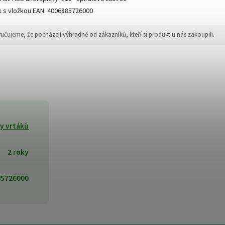
k s vložkou EAN: 4006885726000
jeme, že pocházejí výhradně od zákazníků, kteří si produkt u nás zakoupili.
dy vrtáků
2 roky
85726000