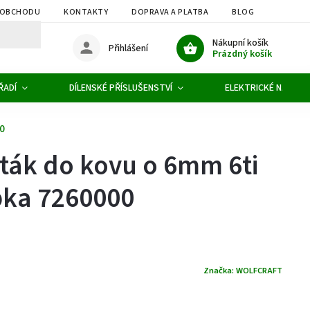
 OBCHODU
KONTAKTY
DOPRAVA A PLATBA
BLOG
OBCHOD
Nákupní košík
Přihlášení
Prázdný košík
ŘADÍ
DÍLENSKÉ PŘÍSLUŠENSTVÍ
ELEKTRICKÉ NÁŘADÍ
00
rták do kovu o 6mm 6ti
pka 7260000
Značka:
WOLFCRAFT