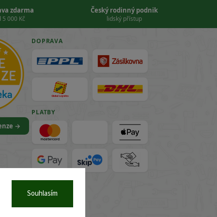
ava zdarma
Český rodinný podnik
 5 000 Kč
lidský přístup
DOPRAVA
PLATBY
cenze →
VISA
Souhlasím