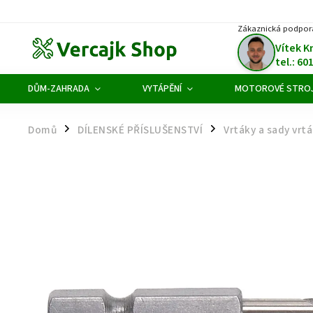
Zákaznická podpor
Vítek K
tel.: 60
DŮM-ZAHRADA
VYTÁPĚNÍ
MOTOROVÉ STRO
Domů
DÍLENSKÉ PŘÍSLUŠENSTVÍ
Vrtáky a sady vrt
/
/