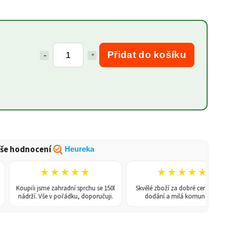
Přidat do košíku
še hodnocení
Heureka
★★★★★
★★★★★
Koupili jsme zahradní sprchu se 150l
Skvělé zboží za dobré ceny, rychlé
nádrží. Vše v pořádku, doporučuji.
dodání a milá komunikace.