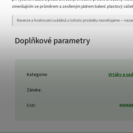
zmenšujícím se průměrem a zesíleným jádrem balení: plastový sáče
Recenze a hodnocení uváděná u tohoto produktu neověřujeme — nezaruču
Doplňkové parametry
Kategorie
:
Vrtáky a sa
Záruka
:
EAN
:
40068