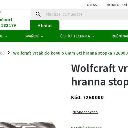
O NÁS
HODNOCENÍ
a:
něbort
1 282 179
Hledat
JE
SVÁŘENÍ
ČISTÍCÍ TECHNIKA
RUČNÍ NÁ
áků
Wolfcraft vrták do kovu o 6mm 6ti hranna stopka 72600
/
Wolfcraft v
hranna sto
7260000
Kód:
Neohodnoceno