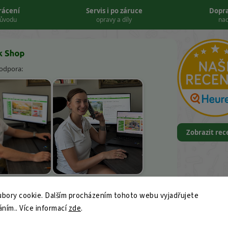
vrácení
Servis i po záruce
Dopr
důvodu
opravy a díly
nad
podpora:
Zobrazit re
k Kněbort
Leona Kvapilová
bory cookie. Dalším procházením tohoto webu vyjadřujete
9
áním.. Více informací
ajk-shop.cz
zde
.