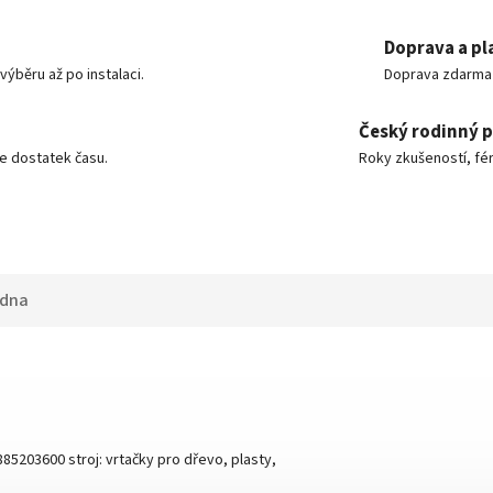
Doprava a pl
ýběru až po instalaci.
Doprava zdarma o
Český rodinný 
e dostatek času.
Roky zkušeností, fér
adna
85203600 stroj: vrtačky pro dřevo, plasty,