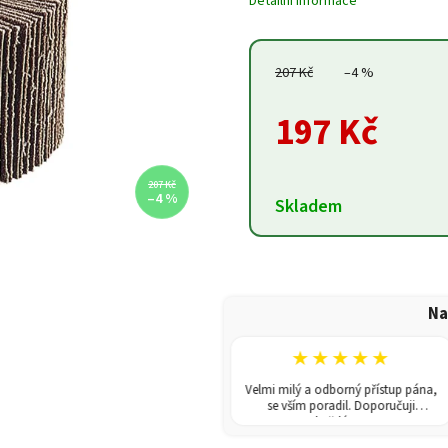
Detailní informace
207 Kč
–4 %
197 Kč
207 Kč
–4 %
Skladem
Na
★★★★★
★★★★★
V obchodě jsem koupila skleník.
Velmi milý a odborný přístup pána,
odání rychlé a poradili i s montáží.
se vším poradil. Doporučuji
Doporučuji!
každému!