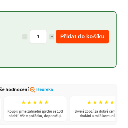
Přidat do košíku
še hodnocení
Heureka
★★★★★
★★★★★
Koupili jsme zahradní sprchu se 150l
Skvělé zboží za dobré ceny, rychlé
nádrží. Vše v pořádku, doporučuji.
dodání a milá komunikace.