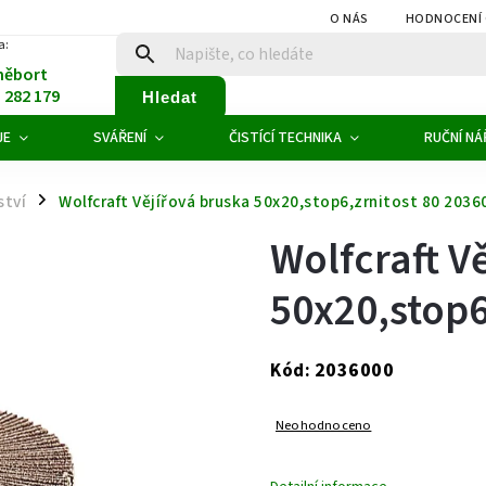
O NÁS
HODNOCENÍ
a:
něbort
1 282 179
Hledat
JE
SVÁŘENÍ
ČISTÍCÍ TECHNIKA
RUČNÍ NÁ
ství
Wolfcraft Vějířová bruska 50x20,stop6,zrnitost 80 2036
/
Wolfcraft V
50x20,stop6
2036000
Kód:
Neohodnoceno