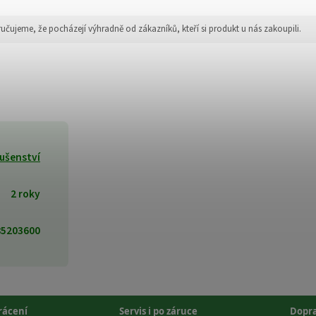
jeme, že pocházejí výhradně od zákazníků, kteří si produkt u nás zakoupili.
lušenství
2 roky
85203600
vrácení
Servis i po záruce
Dopr