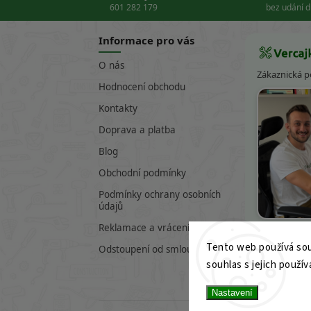
601 282 179
bez udání 
Informace pro vás
O nás
Zákaznická 
Hodnocení obchodu
Kontakty
Doprava a platba
Blog
Obchodní podmínky
Podmínky ochrany osobních
údajů
Víte
Reklamace a vrácení zboží
Tento web používá sou
601 282 17
Odstoupení od smlouvy
souhlas s jejich použív
info@verc
Nastavení