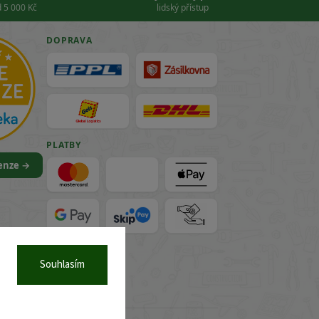
 5 000 Kč
lidský přístup
DOPRAVA
PLATBY
cenze →
VISA
Souhlasím