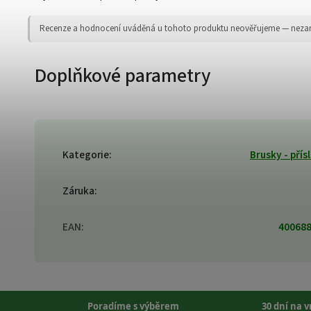
Recenze a hodnocení uváděná u tohoto produktu neověřujeme — nezaruču
Doplňkové parametry
Kategorie
:
Brusky - přís
Záruka
:
EAN
:
40068
Poradíme s výběrem
30 dní na 