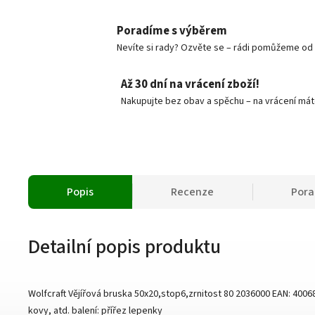
Poradíme s výběrem
Nevíte si rady? Ozvěte se – rádi pomůžeme od v
Až 30 dní na vrácení zboží!
Nakupujte bez obav a spěchu – na vrácení mát
Popis
Recenze
Por
Detailní popis produktu
Wolfcraft Vějířová bruska 50x20,stop6,zrnitost 80 2036000 EAN: 40068
kovy, atd. balení: přířez lepenky