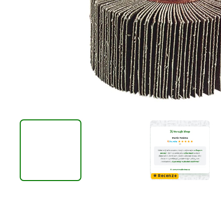
★ Recenze
D