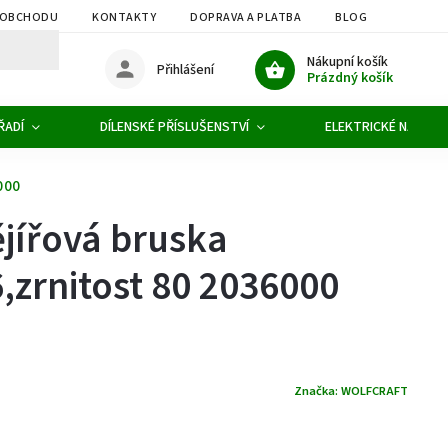
 OBCHODU
KONTAKTY
DOPRAVA A PLATBA
BLOG
OBCHOD
Nákupní košík
Přihlášení
Prázdný košík
ŘADÍ
DÍLENSKÉ PŘÍSLUŠENSTVÍ
ELEKTRICKÉ NÁŘADÍ
000
ějířová bruska
,zrnitost 80 2036000
Značka:
WOLFCRAFT