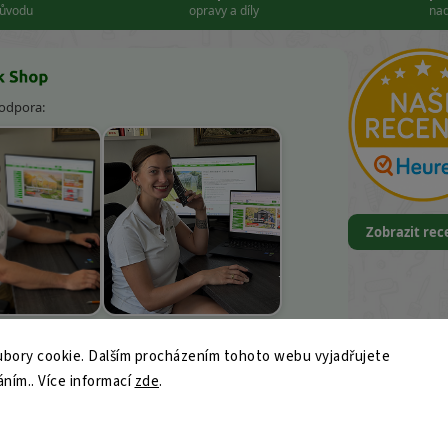
důvodu
opravy a díly
nad
podpora:
Zobrazit re
k Kněbort
Leona Kvapilová
bory cookie. Dalším procházením tohoto webu vyjadřujete
9
áním.. Více informací
ajk-shop.cz
zde
.