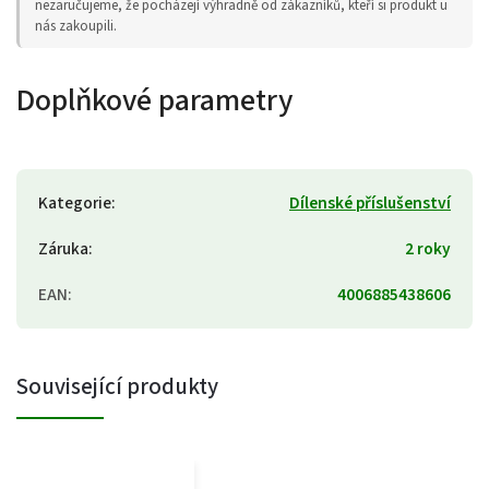
nezaručujeme, že pocházejí výhradně od zákazníků, kteří si produkt u
nás zakoupili.
Doplňkové parametry
Kategorie
:
Dílenské příslušenství
Záruka
:
2 roky
EAN
:
4006885438606
Související produkty