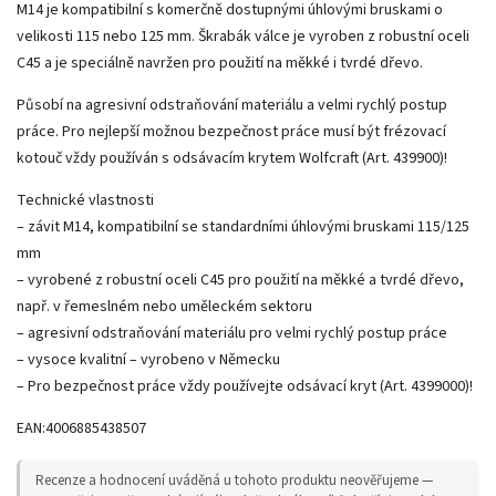
M14 je kompatibilní s komerčně dostupnými úhlovými bruskami o
velikosti 115 nebo 125 mm. Škrabák válce je vyroben z robustní oceli
C45 a je speciálně navržen pro použití na měkké i tvrdé dřevo.
Působí na agresivní odstraňování materiálu a velmi rychlý postup
práce. Pro nejlepší možnou bezpečnost práce musí být frézovací
kotouč vždy používán s odsávacím krytem Wolfcraft (Art. 439900)!
Technické vlastnosti
– závit M14, kompatibilní se standardními úhlovými bruskami 115/125
mm
– vyrobené z robustní oceli C45 pro použití na měkké a tvrdé dřevo,
např. v řemeslném nebo uměleckém sektoru
– agresivní odstraňování materiálu pro velmi rychlý postup práce
– vysoce kvalitní – vyrobeno v Německu
– Pro bezpečnost práce vždy používejte odsávací kryt (Art. 4399000)!
EAN:4006885438507
Recenze a hodnocení uváděná u tohoto produktu neověřujeme —