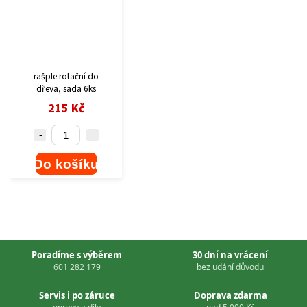
rašple rotační do
dřeva, sada 6ks
215 Kč
Do košíku
Poradíme s výběrem
30 dní na vrácení
601 282 179
bez udání důvodu
Servis i po záruce
Doprava zdarma