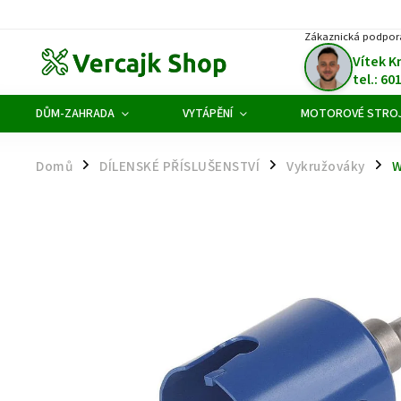
Zákaznická podpor
Vítek K
tel.: 60
DŮM-ZAHRADA
VYTÁPĚNÍ
MOTOROVÉ STRO
Domů
DÍLENSKÉ PŘÍSLUŠENSTVÍ
Vykružováky
W
/
/
/