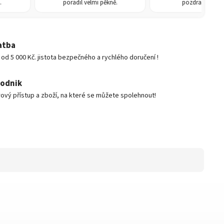
poradil velmi pěkně.
pozdravem René
atba
d 5 000 Kč. jistota bezpečného a rychlého doručení !
podnik
ový přístup a zboží, na které se můžete spolehnout!