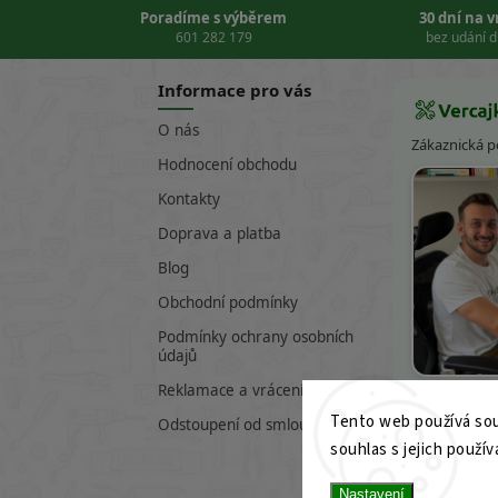
Poradíme s výběrem
30 dní na 
601 282 179
bez udání 
Informace pro vás
O nás
Zákaznická 
Hodnocení obchodu
Kontakty
Doprava a platba
Blog
Obchodní podmínky
Podmínky ochrany osobních
údajů
Víte
Reklamace a vrácení zboží
Tento web používá sou
601 282 17
Odstoupení od smlouvy
souhlas s jejich použív
info@verc
Nastavení