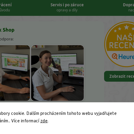
vrácení
Servis i po záruce
Dopr
důvodu
opravy a díly
nad
podpora:
Zobrazit re
k Kněbort
Leona Kvapilová
bory cookie. Dalším procházením tohoto webu vyjadřujete
9
áním.. Více informací
ajk-shop.cz
zde
.