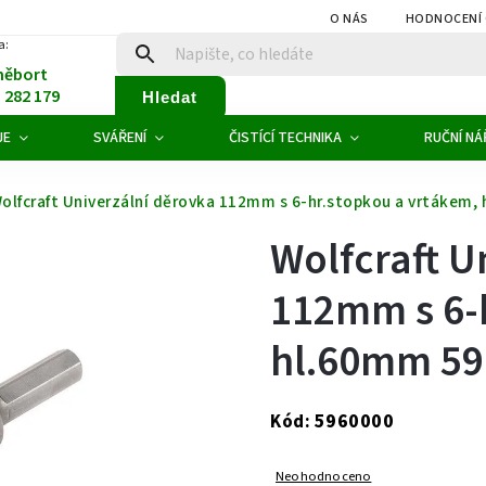
O NÁS
HODNOCENÍ
a:
něbort
1 282 179
Hledat
JE
SVÁŘENÍ
ČISTÍCÍ TECHNIKA
RUČNÍ NÁ
olfcraft Univerzální děrovka 112mm s 6-hr.stopkou a vrtákem,
Wolfcraft U
112mm s 6-
hl.60mm 59
5960000
Kód:
Neohodnoceno