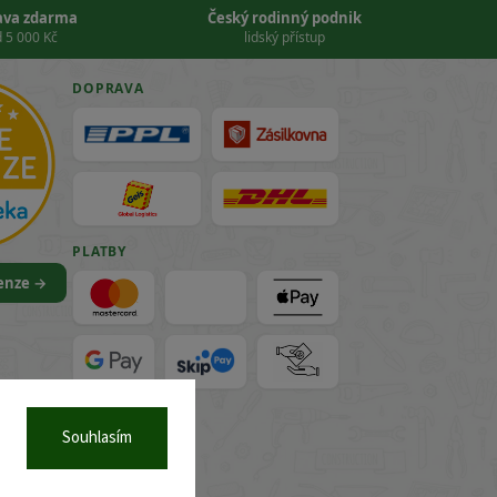
ava zdarma
Český rodinný podnik
 5 000 Kč
lidský přístup
DOPRAVA
PLATBY
cenze →
VISA
Souhlasím