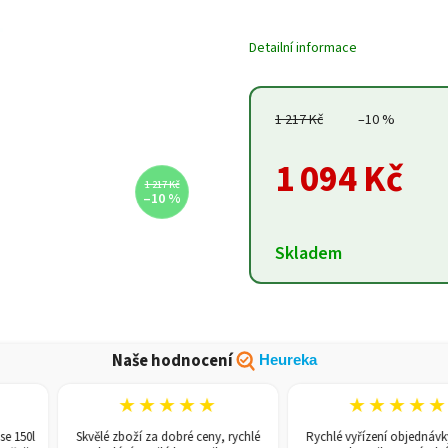
Detailní informace
1 217 Kč
–10 %
1 094 Kč
1 217 Kč
–10 %
Skladem
Naše hodnocení
Heureka
★★★★★
★★★★★
50l
Skvělé zboží za dobré ceny, rychlé
Rychlé vyřízení objednávky, z