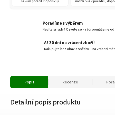
.
se vším poradil. Doporučuji
nádrží. Vše v pořádku, doporuču
každému!
Poradíme s výběrem
Nevíte si rady? Ozvěte se – rádi pomůžeme od v
Až 30 dní na vrácení zboží!
Nakupujte bez obav a spěchu – na vrácení mát
Popis
Recenze
Por
Detailní popis produktu