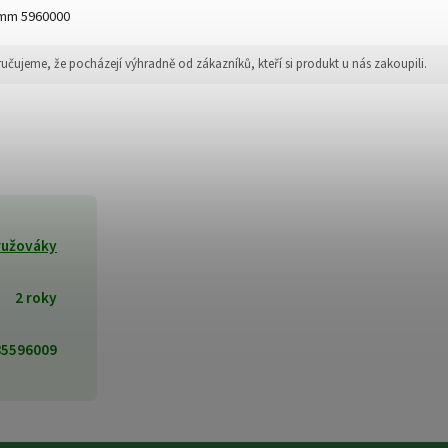
60mm 5960000
jeme, že pocházejí výhradně od zákazníků, kteří si produkt u nás zakoupili.
ružováky
2 roky
85596009