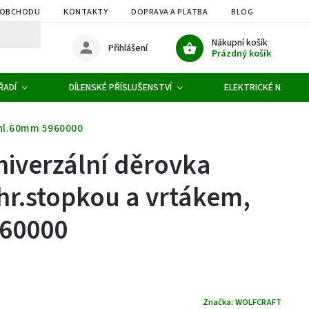
 OBCHODU
KONTAKTY
DOPRAVA A PLATBA
BLOG
OBCHOD
Nákupní košík
Přihlášení
Prázdný košík
ŘADÍ
DÍLENSKÉ PŘÍSLUŠENSTVÍ
ELEKTRICKÉ NÁŘADÍ
 hl.60mm 5960000
niverzální děrovka
hr.stopkou a vrtákem,
60000
Značka:
WOLFCRAFT