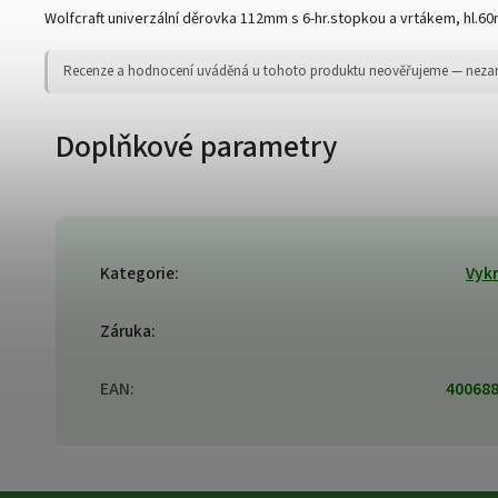
Wolfcraft univerzální děrovka 112mm s 6-hr.stopkou a vrtákem, hl.
Recenze a hodnocení uváděná u tohoto produktu neověřujeme — nezaruču
Doplňkové parametry
Kategorie
:
Vyk
Záruka
:
EAN
:
40068