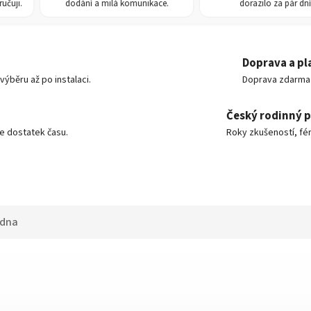
ji.
dodání a milá komunikace.
dorazilo za pár dní.
Doprava a pl
ýběru až po instalaci.
Doprava zdarma o
Český rodinný 
e dostatek času.
Roky zkušeností, fér
adna