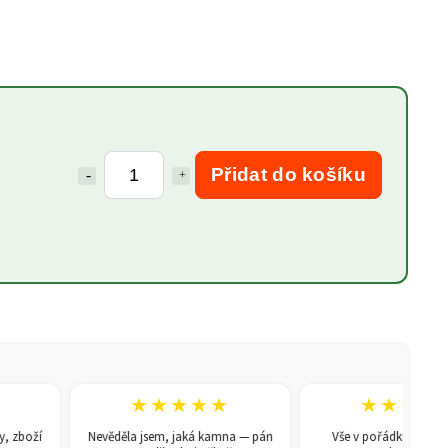
Přidat do košíku
★★★★★
★★★★★
boží
Nevěděla jsem, jaká kamna — pán
Vše v pořádku, doporučuj