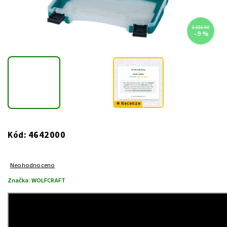
1 316 Kč
–9 %
★ Recenze
4642000
Kód:
Neohodnoceno
Značka:
WOLFCRAFT