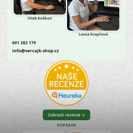
Vítek Kněbort
Leona Kvapilová
601 282 179
info@vercajk-shop.cz
Zobrazit recenze →
DOPRAVA