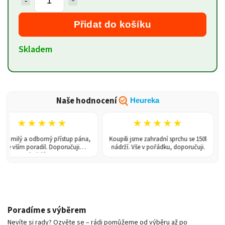
Přidat do košíku
Skladem
Naše hodnocení
Heureka
★★★★★
★★★★★
 milý a odborný přístup pána,
Koupili jsme zahradní sprchu se 150l
Sk
e vším poradil. Doporučuji
nádrží. Vše v pořádku, doporučuji.
každému!
Poradíme s výběrem
Nevíte si rady? Ozvěte se – rádi pomůžeme od výběru až po