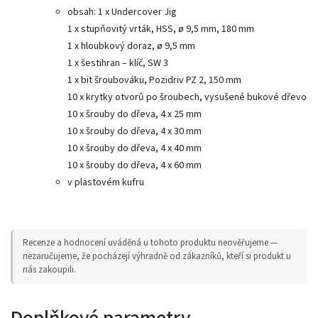
obsah: 1 x Undercover Jig
1 x stupňovitý vrták, HSS, ø 9,5 mm, 180 mm
1 x hloubkový doraz, ø 9,5 mm
1 x šestihran – klíč, SW 3
1 x bit šroubováku, Pozidriv PZ 2, 150 mm
10 x krytky otvorů po šroubech, vysušené bukové dřevo
10 x šrouby do dřeva, 4 x 25 mm
10 x šrouby do dřeva, 4 x 30 mm
10 x šrouby do dřeva, 4 x 40 mm
10 x šrouby do dřeva, 4 x 60 mm
v plastovém kufru
Recenze a hodnocení uváděná u tohoto produktu neověřujeme —
nezaručujeme, že pocházejí výhradně od zákazníků, kteří si produkt u
nás zakoupili.
Doplňkové parametry