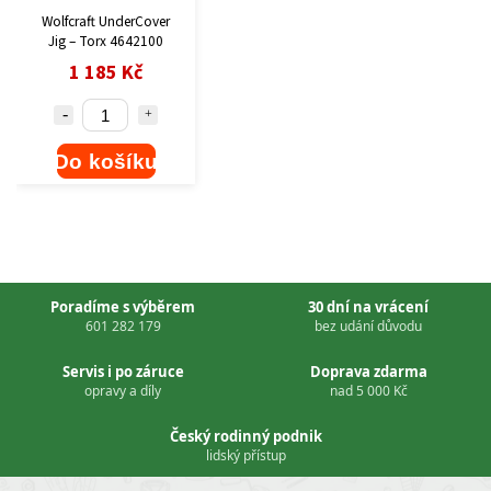
Wolfcraft UnderCover
Jig – Torx 4642100
1 185 Kč
Do košíku
Poradíme s výběrem
30 dní na vrácení
601 282 179
bez udání důvodu
Servis i po záruce
Doprava zdarma
opravy a díly
nad 5 000 Kč
Český rodinný podnik
lidský přístup