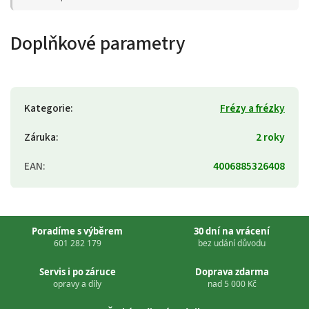
Doplňkové parametry
Kategorie
:
Frézy a frézky
Záruka
:
2 roky
EAN
:
4006885326408
Poradíme s výběrem
30 dní na vrácení
601 282 179
bez udání důvodu
Servis i po záruce
Doprava zdarma
opravy a díly
nad 5 000 Kč