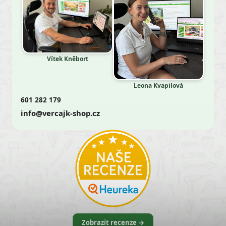
Vítek Kněbort
Leona Kvapilová
601 282 179
info@vercajk-shop.cz
Zobrazit recenze →