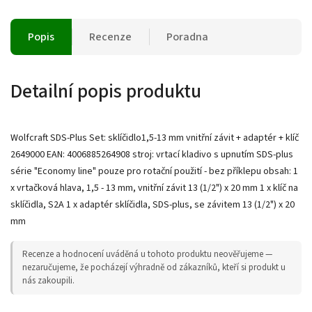
Popis
Recenze
Poradna
Detailní popis produktu
Wolfcraft SDS-Plus Set: sklíčidlo1,5-13 mm vnitřní závit + adaptér + klíč
2649000 EAN: 4006885264908 stroj: vrtací kladivo s upnutím SDS-plus
série "Economy line" pouze pro rotační použití - bez příklepu obsah: 1
x vrtačková hlava, 1,5 - 13 mm, vnitřní závit 13 (1/2") x 20 mm 1 x klíč na
sklíčidla, S2A 1 x adaptér sklíčidla, SDS-plus, se závitem 13 (1/2") x 20
mm
Recenze a hodnocení uváděná u tohoto produktu neověřujeme —
nezaručujeme, že pocházejí výhradně od zákazníků, kteří si produkt u
nás zakoupili.