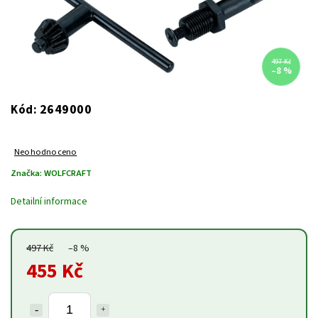
497 Kč
–8 %
2649000
Kód:
Neohodnoceno
Značka:
WOLFCRAFT
Detailní informace
497 Kč
–8 %
455 Kč