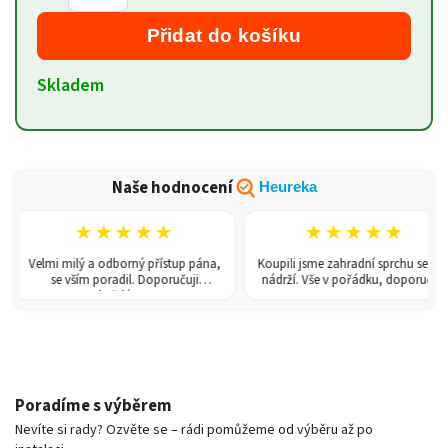
Přidat do košíku
Skladem
Naše hodnocení
Heureka
★★★★★
★★★★★
Velmi milý a odborný přístup pána,
Koupili jsme zahradní sprchu se 150l
se vším poradil. Doporučuji
nádrží. Vše v pořádku, doporučuji.
každému!
Poradíme s výběrem
Nevíte si rady? Ozvěte se – rádi pomůžeme od výběru až po