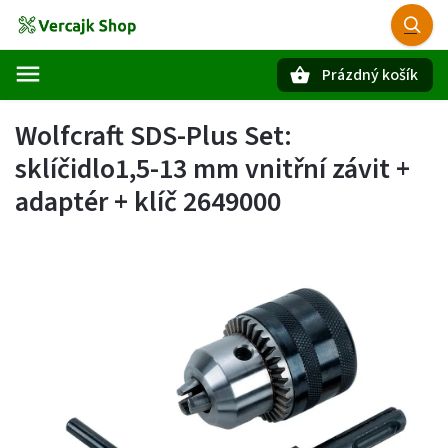
Prázdný košík
Hledat
Wolfcraft SDS-Plus Set:
sklíčidlo1,5-13 mm vnitřní závit +
adaptér + klíč 2649000