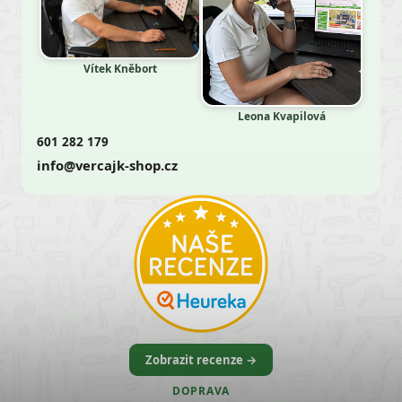
Vítek Kněbort
Leona Kvapilová
601 282 179
info@vercajk-shop.cz
Zobrazit recenze →
DOPRAVA