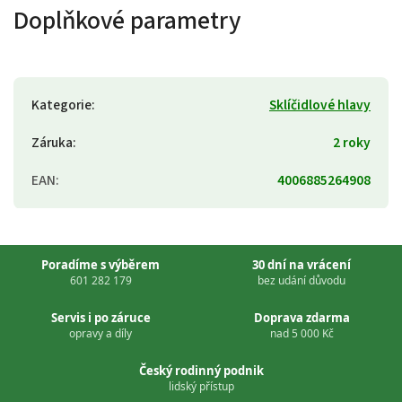
Doplňkové parametry
Kategorie
:
Sklíčidlové hlavy
Záruka
:
2 roky
EAN
:
4006885264908
Poradíme s výběrem
30 dní na vrácení
601 282 179
bez udání důvodu
Servis i po záruce
Doprava zdarma
opravy a díly
nad 5 000 Kč
Český rodinný podnik
lidský přístup