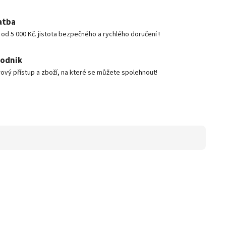
atba
d 5 000 Kč. jistota bezpečného a rychlého doručení !
podnik
ový přístup a zboží, na které se můžete spolehnout!