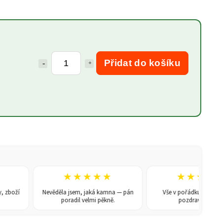
Přidat do košíku
★★★★★
★★★★★
oží
Nevěděla jsem, jaká kamna — pán
Vše v pořádku, doporučuji
poradil velmi pěkně.
pozdravem René