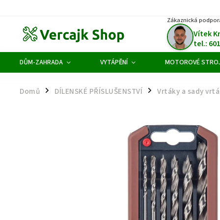
Zákaznická podpor
Vítek K
tel.: 60
DŮM-ZAHRADA
VYTÁPĚNÍ
MOTOROVÉ STRO
Domů
DÍLENSKÉ PŘÍSLUŠENSTVÍ
Vrtáky a sady vrt
/
/