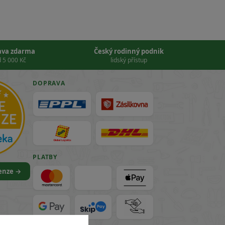
ava zdarma
Český rodinný podnik
 5 000 Kč
lidský přístup
DOPRAVA
PLATBY
cenze →
VISA