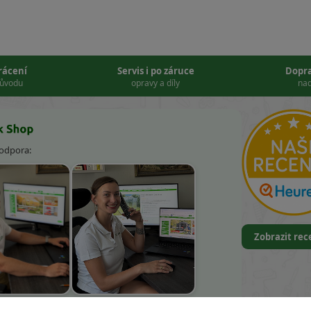
vrácení
Servis i po záruce
Dopr
důvodu
opravy a díly
nad
podpora:
Zobrazit re
k Kněbort
Leona Kvapilová