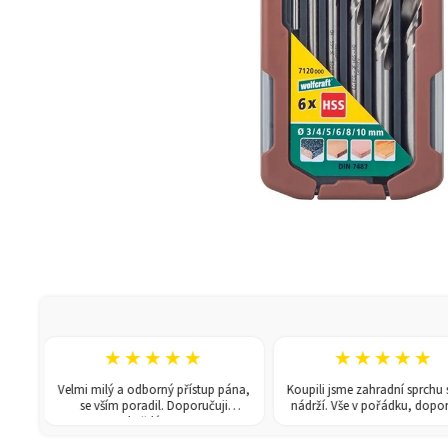
★★★★★
★★★★★
Velmi milý a odborný přístup pána,
Koupili jsme zahradní sprchu se 15
se vším poradil. Doporučuji
nádrží. Vše v pořádku, doporučuj
každému!