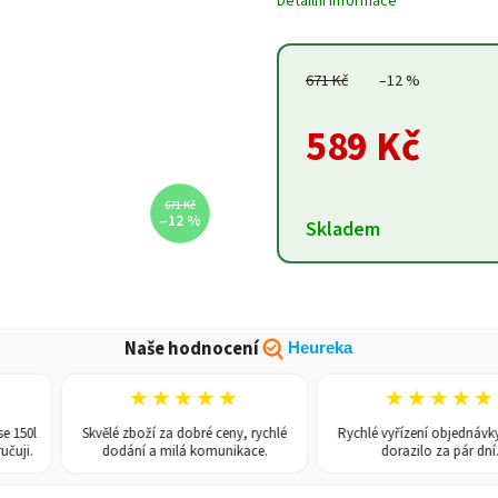
Detailní informace
671 Kč
–12 %
589 Kč
671 Kč
–12 %
Skladem
Naše hodnocení
Heureka
★★★★★
★★★★★
0l
Skvělé zboží za dobré ceny, rychlé
Rychlé vyřízení objednávky, zb
i.
dodání a milá komunikace.
dorazilo za pár dní.