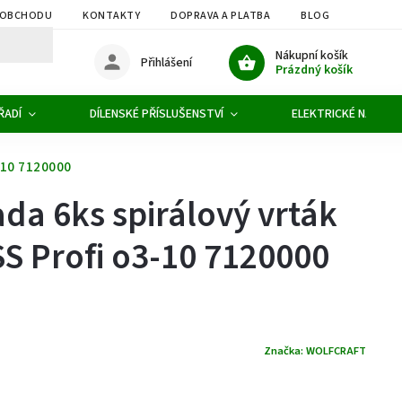
 OBCHODU
KONTAKTY
DOPRAVA A PLATBA
BLOG
OBCHOD
Nákupní košík
Přihlášení
Prázdný košík
ŘADÍ
DÍLENSKÉ PŘÍSLUŠENSTVÍ
ELEKTRICKÉ NÁŘADÍ
3-10 7120000
ada 6ks spirálový vrták
S Profi o3-10 7120000
Značka:
WOLFCRAFT