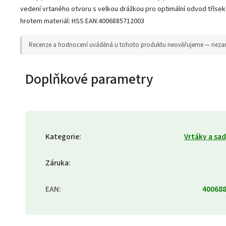
vedení vrtaného otvoru s velkou drážkou pro optimální odvod třís
hrotem materiál: HSS EAN:4006885712003
Recenze a hodnocení uváděná u tohoto produktu neověřujeme — nezaruču
Doplňkové parametry
Kategorie
:
Vrtáky a sa
Záruka
:
EAN
:
40068