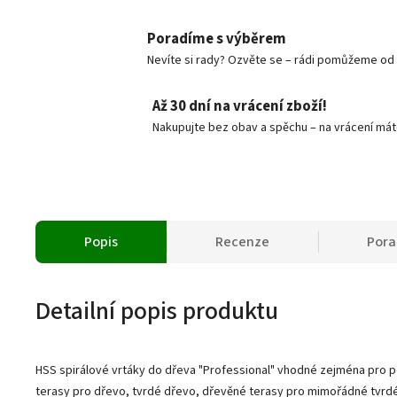
Poradíme s výběrem
Nevíte si rady? Ozvěte se – rádi pomůžeme od v
Až 30 dní na vrácení zboží!
Nakupujte bez obav a spěchu – na vrácení mát
Popis
Recenze
Por
Detailní popis produktu
HSS spirálové vrtáky do dřeva "Professional" vhodné zejména pro p
terasy pro dřevo, tvrdé dřevo, dřevěné terasy pro mimořádné tvrdé 