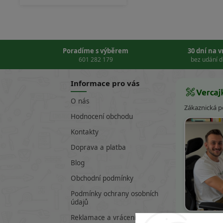
Poradíme s výběrem
30 dní na 
601 282 179
bez udání 
Informace pro vás
O nás
Zákaznická 
Hodnocení obchodu
Kontakty
Doprava a platba
Blog
Obchodní podmínky
Podmínky ochrany osobních
údajů
Víte
Reklamace a vrácení zboží