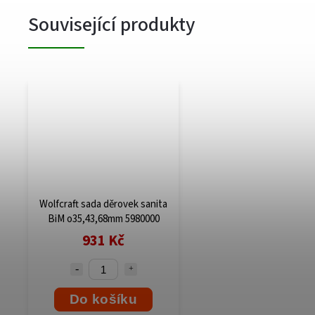
Související produkty
Wolfcraft sada děrovek sanita
BiM o35,43,68mm 5980000
931 Kč
Do košíku