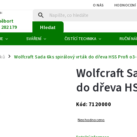
O NÁS
HODNOCENÍ
a:
něbort
1 282 179
Hledat
JE
SVÁŘENÍ
ČISTÍCÍ TECHNIKA
RUČNÍ NÁ
áků
Wolfcraft Sada 6ks spirálový vrták do dřeva HSS Profi o
/
Wolfcraft S
do dřeva HS
7120000
Kód:
Neohodnoceno