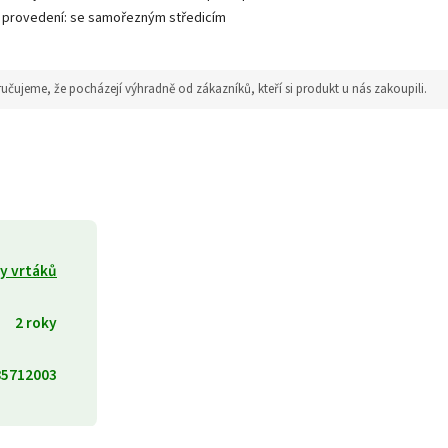
ek provedení: se samořezným středicím
jeme, že pocházejí výhradně od zákazníků, kteří si produkt u nás zakoupili.
dy vrtáků
2 roky
85712003