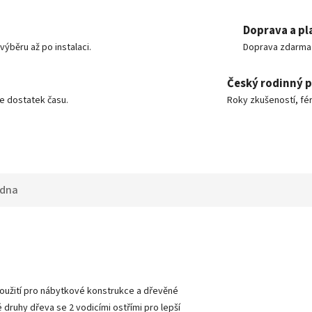
Doprava a pl
ýběru až po instalaci.
Doprava zdarma o
Český rodinný 
e dostatek času.
Roky zkušeností, fér
adna
oužití pro nábytkové konstrukce a dřevěné
druhy dřeva se 2 vodicími ostřími pro lepší