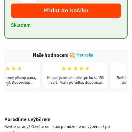
Přidat do košíku
Skladem
Naše hodnocení
Heureka
★★★★
★★★★★
★
dborný přístup pána,
Koupili jsme zahradní sprchu se 150l
Skvělé zboží
adil. Doporučuji
nádrží. Vše v pořádku, doporučuji.
dodání a
ždému!
Poradíme s výběrem
Nevíte si rady? Ozvěte se – rádi pomůžeme od výběru až po