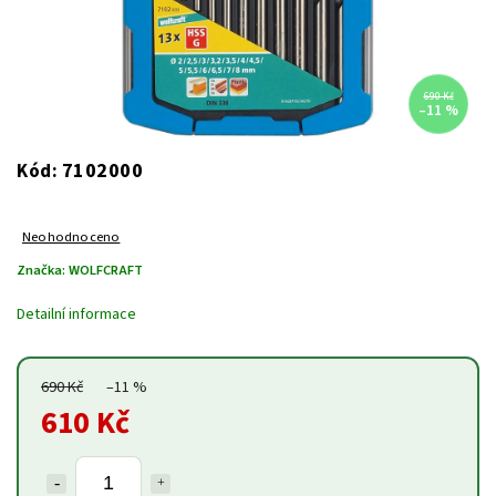
690 Kč
–11 %
7102000
Kód:
Neohodnoceno
Značka:
WOLFCRAFT
Detailní informace
690 Kč
–11 %
610 Kč