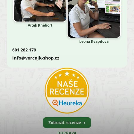
Vítek Kněbort
Leona Kvapilová
601 282 179
info@vercajk-shop.cz
Zobrazit recenze →
DOPRAVA