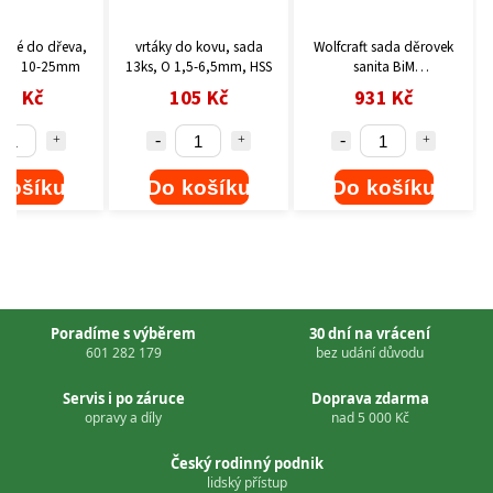
oché do dřeva,
vrtáky do kovu, sada
Wolfcraft sada děrovek
s, O 10-25mm
13ks, O 1,5-6,5mm, HSS
sanita BiM
o35,43,68mm 5980000
75 Kč
105 Kč
931 Kč
košíku
Do košíku
Do košíku
Poradíme s výběrem
30 dní na vrácení
601 282 179
bez udání důvodu
Servis i po záruce
Doprava zdarma
opravy a díly
nad 5 000 Kč
Český rodinný podnik
lidský přístup