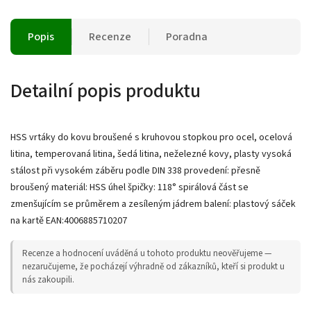
Popis
Recenze
Poradna
Detailní popis produktu
HSS vrtáky do kovu broušené s kruhovou stopkou pro ocel, ocelová
litina, temperovaná litina, šedá litina, neželezné kovy, plasty vysoká
stálost při vysokém záběru podle DIN 338 provedení: přesně
broušený materiál: HSS úhel špičky: 118° spirálová část se
zmenšujícím se průměrem a zesíleným jádrem balení: plastový sáček
na kartě EAN:4006885710207
Recenze a hodnocení uváděná u tohoto produktu neověřujeme —
nezaručujeme, že pocházejí výhradně od zákazníků, kteří si produkt u
nás zakoupili.