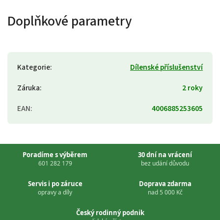
Doplňkové parametry
Kategorie
:
Dílenské příslušenství
Záruka
:
2 roky
EAN
:
4006885253605
Poradíme s výběrem
30 dní na vrácení
601 282 179
bez udání důvodu
Servis i po záruce
Doprava zdarma
opravy a díly
nad 5 000 Kč
Český rodinný podnik