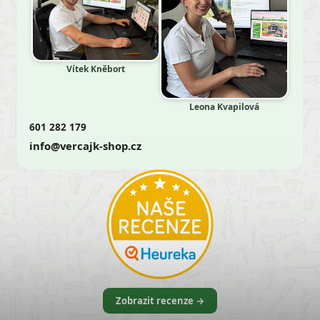
Vítek Kněbort
Leona Kvapilová
601 282 179
info@vercajk-shop.cz
Zobrazit recenze →