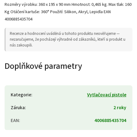
Rozměry výrobku: 360 x 195 x 90 mm Hmotnost: 0,465 kg. Max tlak: 160
Kg Otáčení kartuše: 360° Použití: Silikon, Akryl, Lepidla EAN
4006885435704
Recenze a hodnocení uváděná u tohoto produktu neověřujeme —
nezaručujeme, že pocházejí výhradně od zákazníků, kteří si produkt u
nás zakoupili.
Doplňkové parametry
Kategorie
:
Vytlačovací pistole
Záruka
:
2 roky
EAN
:
4006885435704