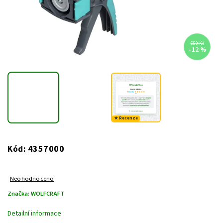
650 Kč
–12 %
★ Recenze
4357000
Kód:
Neohodnoceno
Značka:
WOLFCRAFT
Detailní informace